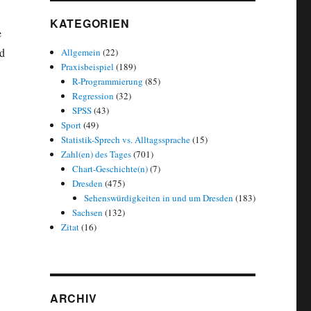
KATEGORIEN
e
nd
Allgemein
(22)
Praxisbeispiel
(189)
R-Programmierung
(85)
Regression
(32)
SPSS
(43)
Sport
(49)
Statistik-Sprech vs. Alltagssprache
(15)
Zahl(en) des Tages
(701)
Chart-Geschichte(n)
(7)
Dresden
(475)
Sehenswürdigkeiten in und um Dresden
(183)
Sachsen
(132)
Zitat
(16)
ARCHIV