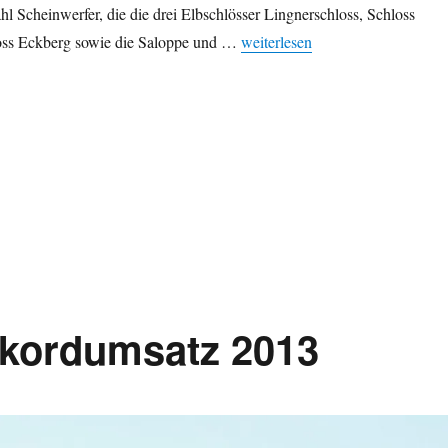
hl Scheinwerfer, die die drei Elbschlösser Lingnerschloss, Schloss
„6. Dresdner Schlössernacht: ei
oss Eckberg sowie die Saloppe und …
weiterlesen
kordumsatz 2013