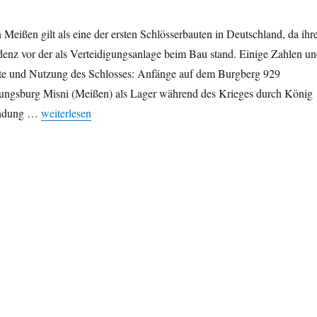
 Meißen gilt als eine der ersten Schlösserbauten in Deutschland, da ihr
denz vor der als Verteidigungsanlage beim Bau stand. Einige Zahlen u
te und Nutzung des Schlosses: Anfänge auf dem Burgberg 929
ungsburg Misni (Meißen) als Lager während des Krieges durch König
„Die Albrechtsburg in Meißen in Zahlen“
ündung …
weiterlesen