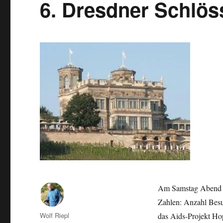
6. Dresdner Schlös
Am Samstag Abend (1
Zahlen: Anzahl Besu
Autor
Wolf Riepl
das Aids-Projekt Hop