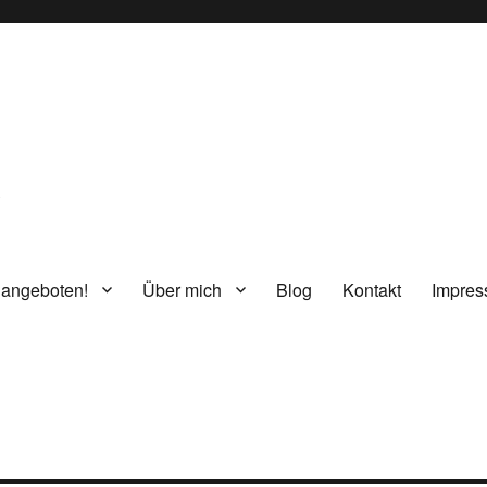
g
 angeboten!
Über mich
Blog
Kontakt
Impre