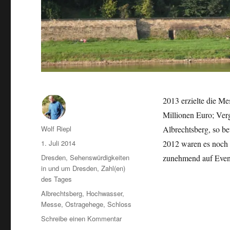
2013 erzielte die M
Millionen Euro; Ver
Autor
Wolf Riepl
Albrechtsberg, so b
Veröffentlicht
1. Juli 2014
2012 waren es noch
am
Kategorien
Dresden
,
Sehenswürdigkeiten
zunehmend auf Even
in und um Dresden
,
Zahl(en)
des Tages
Schlagwörter
Albrechtsberg
,
Hochwasser
,
Messe
,
Ostragehege
,
Schloss
zu
Schreibe einen Kommentar
Messe