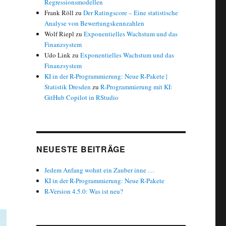
Regressionsmodellen
Frank Röll
zu
Der Ratingscore – Eine statistische
nige Zahlen“
Analyse von Bewertungskennzahlen
Wolf Riepl
zu
Exponentielles Wachstum und das
Finanzsystem
Udo Link
zu
Exponentielles Wachstum und das
Finanzsystem
KI in der R-Programmierung: Neue R-Pakete |
Statistik Dresden
zu
R-Programmierung mit KI:
GitHub Copilot in RStudio
NEUESTE BEITRÄGE
Jedem Anfang wohnt ein Zauber inne …
KI in der R-Programmierung: Neue R-Pakete
R-Version 4.5.0: Was ist neu?