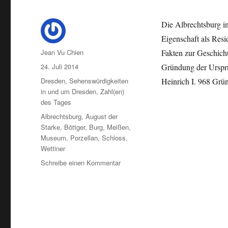
Die Albrechtsburg in
Eigenschaft als Resi
Autor
Jean Vu Chien
Fakten zur Geschich
Veröffentlicht
24. Juli 2014
Gründung der Urspr
am
Kategorien
Dresden
,
Sehenswürdigkeiten
Heinrich I. 968 Gr
in und um Dresden
,
Zahl(en)
des Tages
Schlagwörter
Albrechtsburg
,
August der
Starke
,
Böttger
,
Burg
,
Meißen
,
Museum
,
Porzellan
,
Schloss
,
Wettiner
zu
Schreibe einen Kommentar
Die
Albrechtsburg
in
Meißen
in
Zahlen