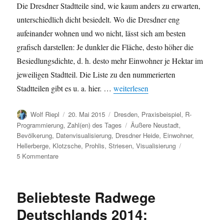
Die Dresdner Stadtteile sind, wie kaum anders zu erwarten,
unterschiedlich dicht besiedelt. Wo die Dresdner eng
aufeinander wohnen und wo nicht, lässt sich am besten
grafisch darstellen: Je dunkler die Fläche, desto höher die
Besiedlungsdichte, d. h. desto mehr Einwohner je Hektar im
jeweiligen Stadtteil. Die Liste zu den nummerierten
„Bevölkerungsdichte in Dresden: V
Stadtteilen gibt es u. a. hier. …
weiterlesen
Autor
Veröffentlicht
Kategorien
Wolf Riepl
20. Mai 2015
Dresden
,
Praxisbeispiel
,
R-
am
Schlagwörter
Programmierung
,
Zahl(en) des Tages
Äußere Neustadt
,
Bevölkerung
,
Datenvisualisierung
,
Dresdner Heide
,
Einwohner
,
Hellerberge
,
Klotzsche
,
Prohlis
,
Striesen
,
Visualisierung
zu
5 Kommentare
Bevölkerungsdichte
in
Dresden:
Beliebteste Radwege
Visualisierungsbeispiel
mit
Deutschlands 2014:
R