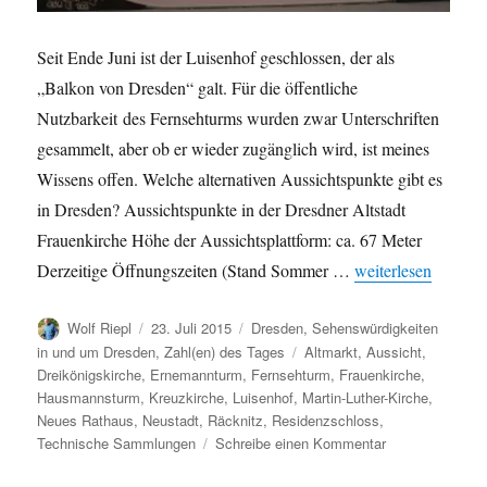
Seit Ende Juni ist der Luisenhof geschlossen, der als
„Balkon von Dresden“ galt. Für die öffentliche
Nutzbarkeit des Fernsehturms wurden zwar Unterschriften
gesammelt, aber ob er wieder zugänglich wird, ist meines
Wissens offen. Welche alternativen Aussichtspunkte gibt es
in Dresden? Aussichtspunkte in der Dresdner Altstadt
Frauenkirche Höhe der Aussichtsplattform: ca. 67 Meter
„Luisenhof und Fer
Derzeitige Öffnungszeiten (Stand Sommer …
weiterlesen
Autor
Veröffentlicht
Kategorien
Wolf Riepl
23. Juli 2015
Dresden
,
Sehenswürdigkeiten
am
Schlagwörter
in und um Dresden
,
Zahl(en) des Tages
Altmarkt
,
Aussicht
,
Dreikönigskirche
,
Ernemannturm
,
Fernsehturm
,
Frauenkirche
,
Hausmannsturm
,
Kreuzkirche
,
Luisenhof
,
Martin-Luther-Kirche
,
Neues Rathaus
,
Neustadt
,
Räcknitz
,
Residenzschloss
,
zu
Technische Sammlungen
Schreibe einen Kommentar
Luisenhof