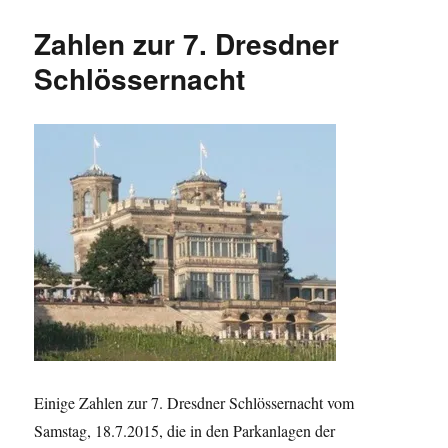
und
Fernsehturm
Zahlen zur 7. Dresdner
geschlossen
–
Schlössernacht
Zahlen
zu
alternativen
Aussichtspunkt
in
und
um
Dresden
Einige Zahlen zur 7. Dresdner Schlössernacht vom
Samstag, 18.7.2015, die in den Parkanlagen der