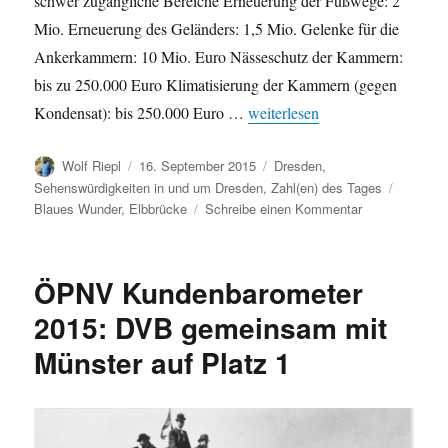
schwer zugängliche Bereiche Erneuerung der Fußwege: 2
Mio. Erneuerung des Geländers: 1,5 Mio. Gelenke für die
Ankerkammern: 10 Mio. Euro Nässeschutz der Kammern:
bis zu 250.000 Euro Klimatisierung der Kammern (gegen
„Blaues Wunder: Teure Sanierun
Kondensat): bis 250.000 Euro …
weiterlesen
Autor
Veröffentlicht
Kategorien
Wolf Riepl
16. September 2015
Dresden
,
am
Schlagw
Sehenswürdigkeiten in und um Dresden
,
Zahl(en) des Tages
zu
Blaues Wunder
,
Elbbrücke
Schreibe einen Kommentar
Blaues
Wunder:
Teure
ÖPNV Kundenbarometer
Sanierung
erforderlich
2015: DVB gemeinsam mit
Münster auf Platz 1