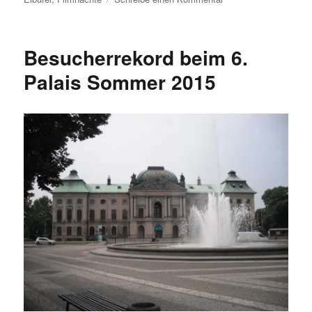
Noch
ein
Besucherrekord:
Besucherrekord beim 6.
Filmnächte
am
Palais Sommer 2015
Elbufer
2015