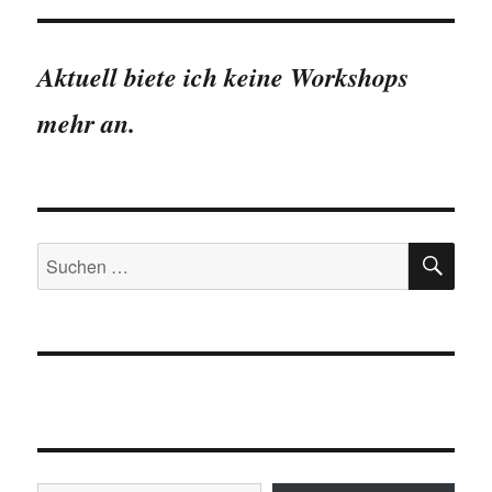
SEIT
Beiträge
E
Aktuell biete ich keine Workshops
mehr an.
SU
Suchen
nach:
Gib deine E-Mail-Adresse ein ...