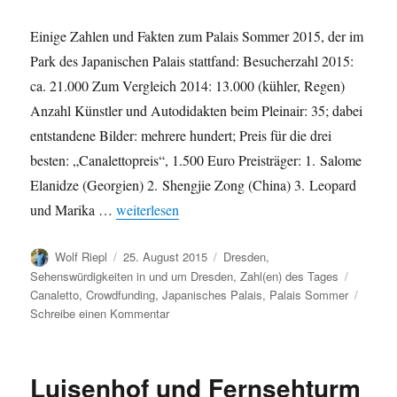
Einige Zahlen und Fakten zum Palais Sommer 2015, der im
Park des Japanischen Palais stattfand: Besucherzahl 2015:
ca. 21.000 Zum Vergleich 2014: 13.000 (kühler, Regen)
Anzahl Künstler und Autodidakten beim Pleinair: 35; dabei
entstandene Bilder: mehrere hundert; Preis für die drei
besten: „Canalettopreis“, 1.500 Euro Preisträger: 1. Salome
Elanidze (Georgien) 2. Shengjie Zong (China) 3. Leopard
„Besucherrekord beim 6. Palais Sommer 2015“
und Marika …
weiterlesen
Autor
Veröffentlicht
Kategorien
Wolf Riepl
25. August 2015
Dresden
,
am
Schlagw
Sehenswürdigkeiten in und um Dresden
,
Zahl(en) des Tages
Canaletto
,
Crowdfunding
,
Japanisches Palais
,
Palais Sommer
zu
Schreibe einen Kommentar
Besucherrekord
beim
6.
Luisenhof und Fernsehturm
Palais