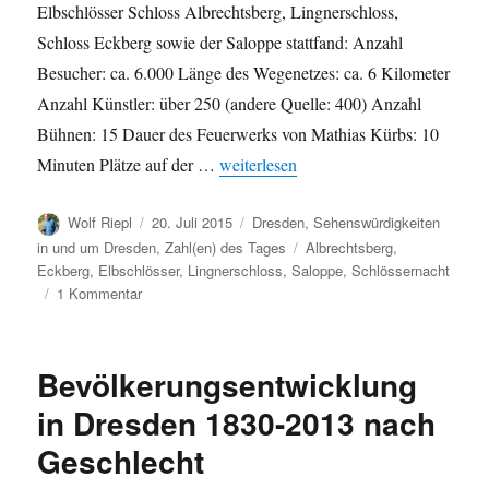
Elbschlösser Schloss Albrechtsberg, Lingnerschloss,
Schloss Eckberg sowie der Saloppe stattfand: Anzahl
Besucher: ca. 6.000 Länge des Wegenetzes: ca. 6 Kilometer
Anzahl Künstler: über 250 (andere Quelle: 400) Anzahl
Bühnen: 15 Dauer des Feuerwerks von Mathias Kürbs: 10
„Zahlen zur 7. Dresdner Schlössernach
Minuten Plätze auf der …
weiterlesen
Autor
Veröffentlicht
Kategorien
Wolf Riepl
20. Juli 2015
Dresden
,
Sehenswürdigkeiten
am
Schlagwörter
in und um Dresden
,
Zahl(en) des Tages
Albrechtsberg
,
Eckberg
,
Elbschlösser
,
Lingnerschloss
,
Saloppe
,
Schlössernacht
zu
1 Kommentar
Zahlen
zur
7.
Bevölkerungsentwicklung
Dresdner
Schlössernacht
in Dresden 1830-2013 nach
Geschlecht