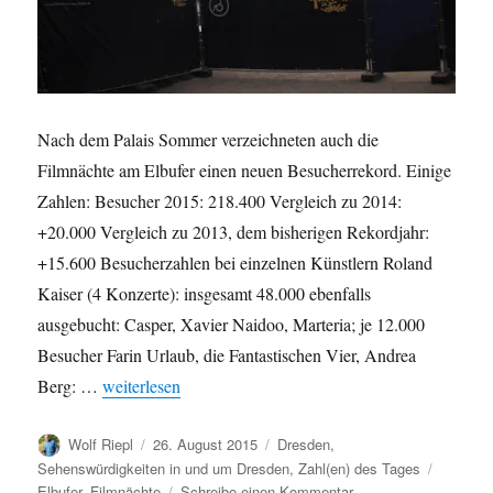
Nach dem Palais Sommer verzeichneten auch die
Filmnächte am Elbufer einen neuen Besucherrekord. Einige
Zahlen: Besucher 2015: 218.400 Vergleich zu 2014:
+20.000 Vergleich zu 2013, dem bisherigen Rekordjahr:
+15.600 Besucherzahlen bei einzelnen Künstlern Roland
Kaiser (4 Konzerte): insgesamt 48.000 ebenfalls
ausgebucht: Casper, Xavier Naidoo, Marteria; je 12.000
Besucher Farin Urlaub, die Fantastischen Vier, Andrea
„Noch ein Besucherrekord: Filmnächte am Elbufer 201
Berg: …
weiterlesen
Autor
Veröffentlicht
Kategorien
Wolf Riepl
26. August 2015
Dresden
,
am
Schlagw
Sehenswürdigkeiten in und um Dresden
,
Zahl(en) des Tages
zu
Elbufer
,
Filmnächte
Schreibe einen Kommentar