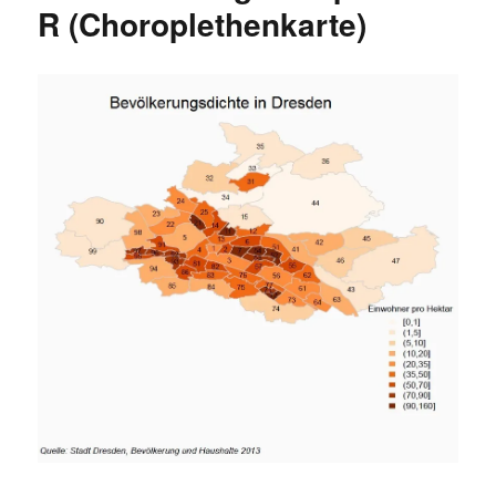
R (Choroplethenkarte)
mit
„R“)