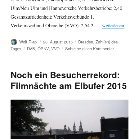
Ulm/Neu-Ulm und Hannoversche Verkehrsbetriebe: 2,40
Gesamtzufriedenheit: Verkehrsverbünde 1.
„ÖPNV Kundenbaro
Verkehrsverbund Oberelbe (VVO): 2,54 2. …
weiterlesen
Autor
Veröffentlicht
Kategorien
Wolf Riepl
28. August 2015
Dresden
,
Zahl(en) des
am
Schlagwörter
zu
Tages
DVB
,
ÖPNV
,
VVO
Schreibe einen Kommentar
ÖPNV
Kundenbarom
2015:
Noch ein Besucherrekord:
DVB
gemeinsam
Filmnächte am Elbufer 2015
mit
Münster
auf
Platz
1