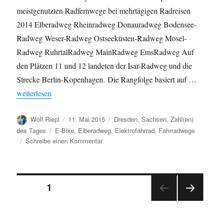
meistgenutzten Radfernwege bei mehrtägigen Radreisen
2014 Elberadweg Rheinradweg Donauradweg Bodensee-
Radweg Weser-Radweg Ostseeküsten-Radweg Mosel-
Radweg RuhrtalRadweg MainRadweg EmsRadweg Auf
den Plätzen 11 und 12 landeten der Isar-Radweg und die
Strecke Berlin-Kopenhagen. Die Rangfolge basiert auf …
„Beliebteste Radwege Deutschlands 2014: Elberadweg verteidigt 
weiterlesen
Autor
Veröffentlicht
Kategorien
Wolf Riepl
11. Mai 2015
Dresden
,
Sachsen
,
Zahl(en)
am
Schlagwörter
des Tages
E-Bike
,
Elberadweg
,
Elektrofahrrad
,
Fahrradwege
zu
Schreibe einen Kommentar
Beliebteste
Radwege
Deutschlands
Seitennummerierung
2014:
SEITE
1
Elberadweg
verteidigt
NÄC
der
Spitzenposition
HSTE