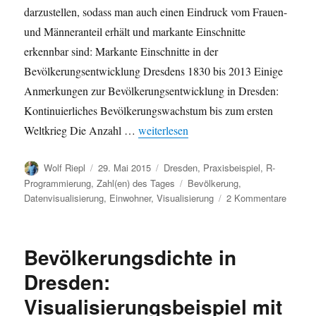
darzustellen, sodass man auch einen Eindruck vom Frauen-
und Männeranteil erhält und markante Einschnitte
erkennbar sind: Markante Einschnitte in der
Bevölkerungsentwicklung Dresdens 1830 bis 2013 Einige
Anmerkungen zur Bevölkerungsentwicklung in Dresden:
Kontinuierliches Bevölkerungswachstum bis zum ersten
„Bevölkerungsentwicklung in Dresden 1
Weltkrieg Die Anzahl …
weiterlesen
Autor
Veröffentlicht
Kategorien
Wolf Riepl
29. Mai 2015
Dresden
,
Praxisbeispiel
,
R-
am
Schlagwörter
Programmierung
,
Zahl(en) des Tages
Bevölkerung
,
zu
Datenvisualisierung
,
Einwohner
,
Visualisierung
2 Kommentare
Bevölk
in
Dresde
Bevölkerungsdichte in
1830-
2013
Dresden:
nach
Visualisierungsbeispiel mit
Geschl
(Visual