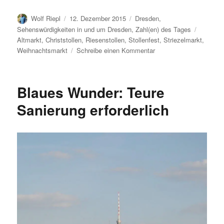
Autor
Veröffentlicht
Kategorien
Wolf Riepl
12. Dezember 2015
Dresden
,
am
Schlagw
Sehenswürdigkeiten in und um Dresden
,
Zahl(en) des Tages
Altmarkt
,
Christstollen
,
Riesenstollen
,
Stollenfest
,
Striezelmarkt
,
zu
Weihnachtsmarkt
Schreibe einen Kommentar
Einige
Zahlen
zum
Blaues Wunder: Teure
581.
Dresdner
Sanierung erforderlich
Striezelmarkt