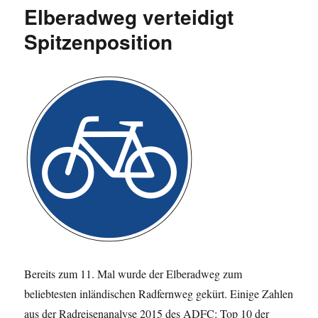
Elberadweg verteidigt
(Choroplethenkarte)
Spitzenposition
Bereits zum 11. Mal wurde der Elberadweg zum
beliebtesten inländischen Radfernweg gekürt. Einige Zahlen
aus der Radreisenanalyse 2015 des ADFC: Top 10 der