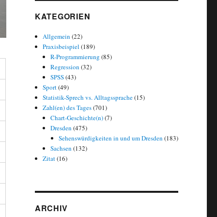
KATEGORIEN
Allgemein
(22)
Praxisbeispiel
(189)
R-Programmierung
(85)
Regression
(32)
SPSS
(43)
Sport
(49)
Statistik-Sprech vs. Alltagssprache
(15)
Zahl(en) des Tages
(701)
Chart-Geschichte(n)
(7)
Dresden
(475)
Sehenswürdigkeiten in und um Dresden
(183)
Sachsen
(132)
Zitat
(16)
ARCHIV