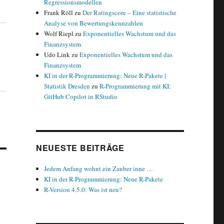
Regressionsmodellen
Frank Röll
zu
Der Ratingscore – Eine statistische
Analyse von Bewertungskennzahlen
Wolf Riepl
zu
Exponentielles Wachstum und das
Finanzsystem
Udo Link
zu
Exponentielles Wachstum und das
Finanzsystem
KI in der R-Programmierung: Neue R-Pakete |
Statistik Dresden
zu
R-Programmierung mit KI:
GitHub Copilot in RStudio
NEUESTE BEITRÄGE
Jedem Anfang wohnt ein Zauber inne …
KI in der R-Programmierung: Neue R-Pakete
R-Version 4.5.0: Was ist neu?