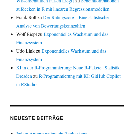
Wissenschaftlich Falsch Liegt |
zu
Scheinkorrelationen
aufdecken in R mit linearen Regressionsmodellen
Frank Röll
zu
Der Ratingscore – Eine statistische
Analyse von Bewertungskennzahlen
Wolf Riepl
zu
Exponentielles Wachstum und das
Finanzsystem
Udo Link
zu
Exponentielles Wachstum und das
Finanzsystem
KI in der R-Programmierung: Neue R-Pakete | Statistik
Dresden
zu
R-Programmierung mit KI: GitHub Copilot
in RStudio
NEUESTE BEITRÄGE
Jedem Anfang wohnt ein Zauber inne …