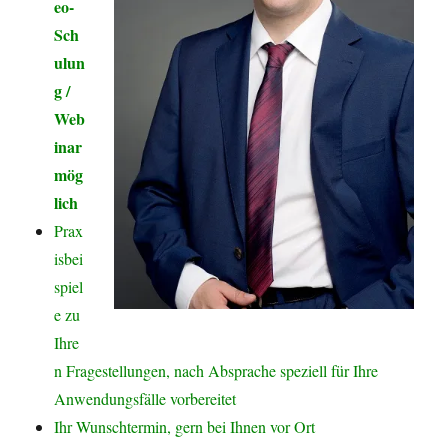
eo-
Sch
ulun
g /
Web
inar
mög
lich
Prax
isbei
spiel
e zu
Ihre
n Fragestellungen, nach Absprache speziell für Ihre
Anwendungsfälle vorbereitet
Ihr Wunschtermin, gern bei Ihnen vor Ort