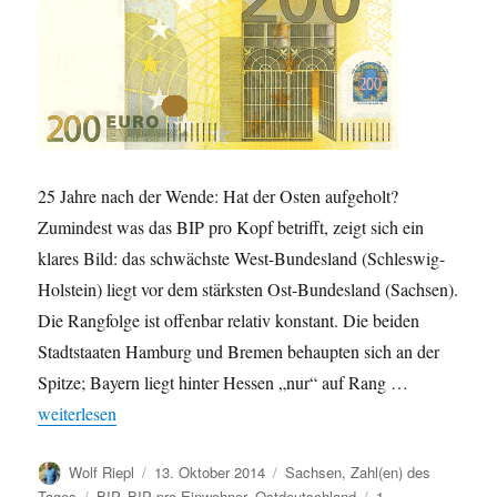
25 Jahre nach der Wende: Hat der Osten aufgeholt?
Zumindest was das BIP pro Kopf betrifft, zeigt sich ein
klares Bild: das schwächste West-Bundesland (Schleswig-
Holstein) liegt vor dem stärksten Ost-Bundesland (Sachsen).
Die Rangfolge ist offenbar relativ konstant. Die beiden
Stadtstaaten Hamburg und Bremen behaupten sich an der
Spitze; Bayern liegt hinter Hessen „nur“ auf Rang …
„BIP pro Kopf nach Bundesland 2014: Weiterhin starkes Ost-Wes
weiterlesen
Autor
Veröffentlicht
Kategorien
Wolf Riepl
13. Oktober 2014
Sachsen
,
Zahl(en) des
am
Schlagwörter
Tages
BIP
,
BIP pro Einwohner
,
Ostdeutschland
1