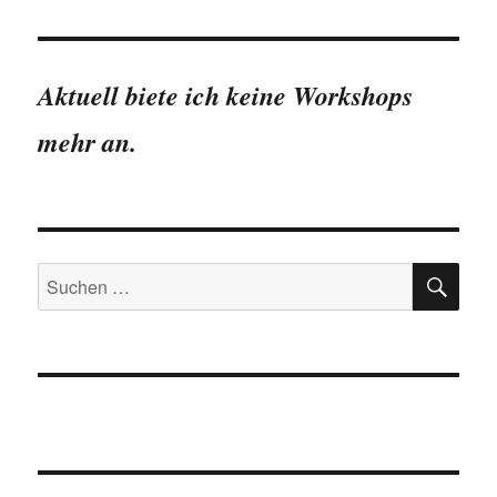
HSTE
SEIT
Beiträge
E
Aktuell biete ich keine Workshops
mehr an.
SU
Suchen
nach: