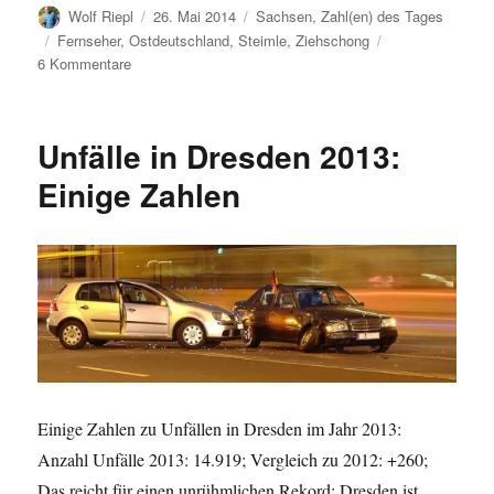
Autor
Veröffentlicht
Kategorien
Wolf Riepl
26. Mai 2014
Sachsen
,
Zahl(en) des Tages
am
Schlagwörter
Fernseher
,
Ostdeutschland
,
Steimle
,
Ziehschong
zu
6 Kommentare
Ost-
West-
Unterschiede:
Unfälle in Dresden 2013:
TV-
Konsum
Einige Zahlen
2013
Einige Zahlen zu Unfällen in Dresden im Jahr 2013:
Anzahl Unfälle 2013: 14.919; Vergleich zu 2012: +260;
Das reicht für einen unrühmlichen Rekord: Dresden ist