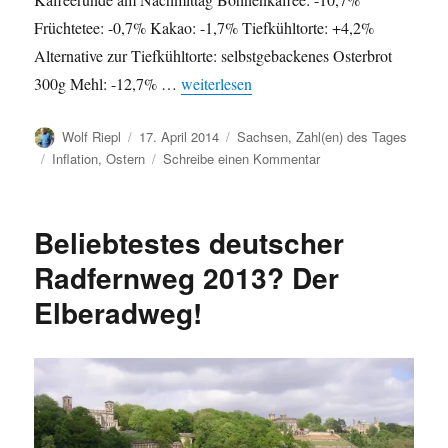
Früchtetee: -0,7% Kakao: -1,7% Tiefkühltorte: +4,2%
Alternative zur Tiefkühltorte: selbstgebackenes Osterbrot
„Ostern: Preisentwicklung bei Osterprodu
300g Mehl: -12,7% …
weiterlesen
Autor
Veröffentlicht
Kategorien
Wolf Riepl
17. April 2014
Sachsen
,
Zahl(en) des Tages
am
Schlagwörter
zu
Inflation
,
Ostern
Schreibe einen Kommentar
Ostern:
Preisentwicklung
bei
Beliebtestes deutscher
Osterprodukten
in
Radfernweg 2013? Der
Sachsen
Elberadweg!