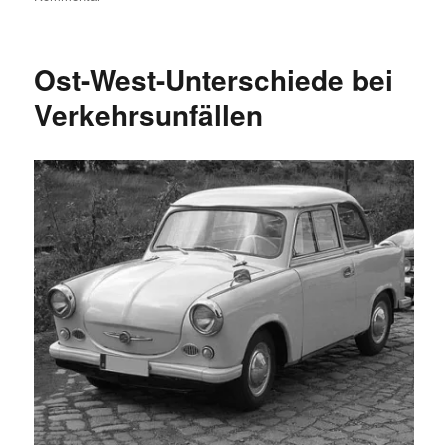
Beliebtestes
deutscher
Radfernweg
Ost-West-Unterschiede bei
2013?
Der
Verkehrsunfällen
Elberadweg!