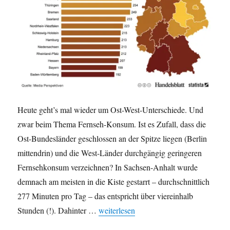
Statistik
Heute geht’s mal wieder um Ost-West-Unterschiede. Und
zwar beim Thema Fernseh-Konsum. Ist es Zufall, dass die
Ost-Bundesländer geschlossen an der Spitze liegen (Berlin
mittendrin) und die West-Länder durchgängig geringeren
Fernsehkonsum verzeichnen? In Sachsen-Anhalt wurde
demnach am meisten in die Kiste gestarrt – durchschnittlich
277 Minuten pro Tag – das entspricht über viereinhalb
„Ost-West-Unterschiede: TV-Konsum 2
Stunden (!). Dahinter …
weiterlesen