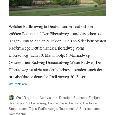
Welcher Radfernweg in Deutschland erfreut sich der
größten Beliebtheit? Der Elberadweg – und das schon seit
langem. Einige Zahlen & Fakten: Die Top 5 der beliebtesten
Radfernwege Deutschlands: Elberadweg vorn!
Elberadweg (zum 10. Mal in Folge!) Mainradweg
Ostseeküsten-Radweg Donauradweg Weser-Radweg Der
Elberadweg ist nicht nur der beliebteste, sondern auch der
meistbefahrene deutsche Radfernweg 2013, vor dem …
„Beliebtestes deutscher Radfernweg 2013? Der Elberadweg!“
weiterlesen
Autor
Veröffentlicht
Kategorien
Wolf Riepl
9. April 2014
Dresden
,
Sachsen
,
Zahl(en)
am
Schlagwörter
des Tages
Elberadweg
,
Fahrradwege
,
Fernbus
,
Radfahren
,
Smartphone
,
Top 5 Radfernwege
,
Tourismus
Schreibe einen
zu
Kommentar