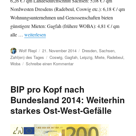
6,26 € / qm Landesdurchschnitt Sachsen: 5,08 € / qm
Nordwesten Dresdens (Radebeul, Coswig etc.): 6,18 € / qm
Wohnungsunternehmen und Genossenschaften bieten
günstigere Mieten: Gagfah (frühere WOBA): 4,81 € / qm
„Neuvermietungen: Dresden teurer als Bundesdurchschnit
alle …
weiterlesen
Autor
Veröffentlicht
Kategorien
Wolf Riepl
21. November 2014
Dresden
,
Sachsen
,
am
Schlagwörter
Zahl(en) des Tages
Coswig
,
Gagfah
,
Leipzig
,
Miete
,
Radebeul
,
zu
Woba
Schreibe einen Kommentar
Neuvermietungen:
Dresden
teurer
BIP pro Kopf nach
als
Bundesdurchschnitt
Bundesland 2014: Weiterhin
starkes Ost-West-Gefälle