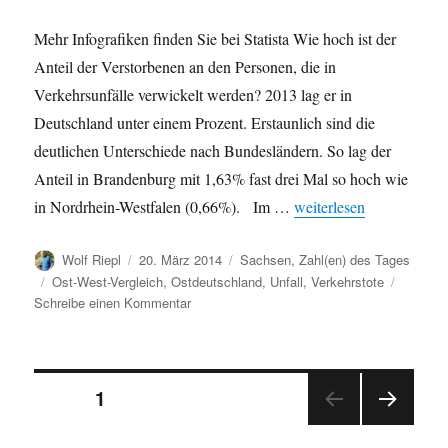
Mehr Infografiken finden Sie bei Statista Wie hoch ist der
Anteil der Verstorbenen an den Personen, die in
Verkehrsunfälle verwickelt werden? 2013 lag er in
Deutschland unter einem Prozent. Erstaunlich sind die
deutlichen Unterschiede nach Bundesländern. So lag der
Anteil in Brandenburg mit 1,63% fast drei Mal so hoch wie
„Ost-West-Unterschiede 
in Nordrhein-Westfalen (0,66%). Im …
weiterlesen
Autor
Veröffentlicht
Kategorien
Wolf Riepl
20. März 2014
Sachsen
,
Zahl(en) des Tages
am
Schlagwörter
Ost-West-Vergleich
,
Ostdeutschland
,
Unfall
,
Verkehrstote
zu
Schreibe einen Kommentar
Ost-
West-
Unterschiede
Seitennummerierung
bei
SEITE
1
Verkehrsunfällen
NÄC
der