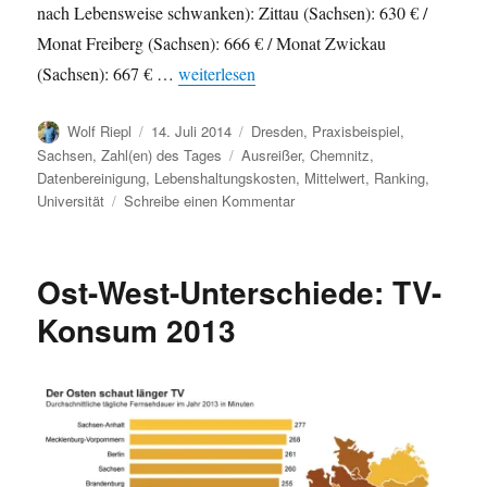
nach Lebensweise schwanken): Zittau (Sachsen): 630 € /
Monat Freiberg (Sachsen): 666 € / Monat Zwickau
„Wo ist Studieren am günstigsten? Dresden in
(Sachsen): 667 € …
weiterlesen
Autor
Veröffentlicht
Kategorien
Wolf Riepl
14. Juli 2014
Dresden
,
Praxisbeispiel
,
am
Schlagwörter
Sachsen
,
Zahl(en) des Tages
Ausreißer
,
Chemnitz
,
Datenbereinigung
,
Lebenshaltungskosten
,
Mittelwert
,
Ranking
,
zu
Universität
Schreibe einen Kommentar
Wo
ist
Studieren
Ost-West-Unterschiede: TV-
am
günstigsten?
Konsum 2013
Dresden
in
den
Top
10
/
Kuriose