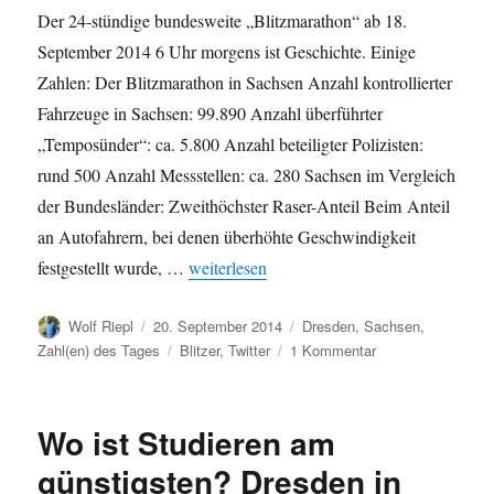
Der 24-stündige bundesweite „Blitzmarathon“ ab 18.
September 2014 6 Uhr morgens ist Geschichte. Einige
Zahlen: Der Blitzmarathon in Sachsen Anzahl kontrollierter
Fahrzeuge in Sachsen: 99.890 Anzahl überführter
„Temposünder“: ca. 5.800 Anzahl beteiligter Polizisten:
rund 500 Anzahl Messstellen: ca. 280 Sachsen im Vergleich
der Bundesländer: Zweithöchster Raser-Anteil Beim Anteil
an Autofahrern, bei denen überhöhte Geschwindigkeit
„Blitzmarathon: Zahlen zu Dresden und Sa
festgestellt wurde, …
weiterlesen
Autor
Veröffentlicht
Kategorien
Wolf Riepl
20. September 2014
Dresden
,
Sachsen
,
am
Schlagwörter
zu
Zahl(en) des Tages
Blitzer
,
Twitter
1 Kommentar
Blitzmarathon:
Zahlen
zu
Wo ist Studieren am
Dresden
und
günstigsten? Dresden in
Sachsen