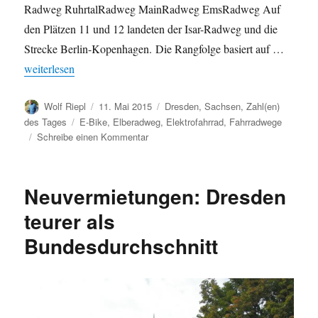
Radweg RuhrtalRadweg MainRadweg EmsRadweg Auf
den Plätzen 11 und 12 landeten der Isar-Radweg und die
Strecke Berlin-Kopenhagen. Die Rangfolge basiert auf …
„Beliebteste Radwege Deutschlands 2014: Elberadweg verteidigt 
weiterlesen
Autor
Veröffentlicht
Kategorien
Wolf Riepl
11. Mai 2015
Dresden
,
Sachsen
,
Zahl(en)
am
Schlagwörter
des Tages
E-Bike
,
Elberadweg
,
Elektrofahrrad
,
Fahrradwege
zu
Schreibe einen Kommentar
Beliebteste
Radwege
Deutschlands
Neuvermietungen: Dresden
2014:
Elberadweg
teurer als
verteidigt
Bundesdurchschnitt
Spitzenposition