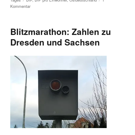
zu
Kommentar
BIP
pro
Kopf
Blitzmarathon: Zahlen zu
nach
Bundesland
Dresden und Sachsen
2014:
Weiterhin
starkes
Ost-
West-
Gefälle