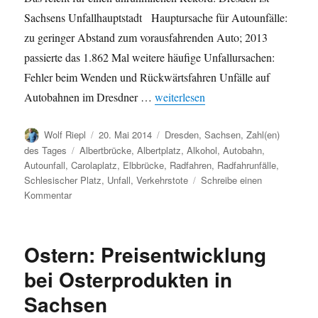
Sachsens Unfallhauptstadt Hauptursache für Autounfälle:
zu geringer Abstand zum vorausfahrenden Auto; 2013
passierte das 1.862 Mal weitere häufige Unfallursachen:
Fehler beim Wenden und Rückwärtsfahren Unfälle auf
„Unfälle in Dresden 2013: Einige Z
Autobahnen im Dresdner …
weiterlesen
Autor
Veröffentlicht
Kategorien
Wolf Riepl
20. Mai 2014
Dresden
,
Sachsen
,
Zahl(en)
am
Schlagwörter
des Tages
Albertbrücke
,
Albertplatz
,
Alkohol
,
Autobahn
,
Autounfall
,
Carolaplatz
,
Elbbrücke
,
Radfahren
,
Radfahrunfälle
,
Schlesischer Platz
,
Unfall
,
Verkehrstote
Schreibe einen
zu
Kommentar
Unfälle
in
Dresden
Ostern: Preisentwicklung
2013:
Einige
bei Osterprodukten in
Zahlen
Sachsen