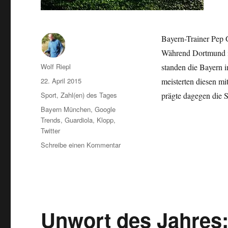
Bayern-Trainer Pep 
Während Dortmund im
Autor
Wolf Riepl
standen die Bayern i
Veröffentlicht
22. April 2015
meisterten diesen m
am
Kategorien
Sport
,
Zahl(en) des Tages
prägte dagegen die 
Schlagwörter
Bayern München
,
Google
Trends
,
Guardiola
,
Klopp
,
Twitter
zu
Schreibe einen Kommentar
Pep
Guardiola
oder
Jürgen
Klopp
–
Unwort des Jahres
wer