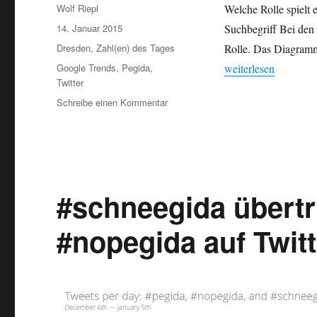
Autor
Wolf Riepl
Welche Rolle spielt
Veröffentlicht
14. Januar 2015
Suchbegriff Bei den 
am
Kategorien
Dresden
,
Zahl(en) des Tages
Rolle. Das Diagram
Schlagwörter
„Unwort des Jahres:
Google Trends
,
Pegida
,
weiterlesen
Twitter
zu
Schreibe einen Kommentar
Unwort
des
Jahres:
Demo-
Parole
„Lügenpresse“
#schneegida übert
kein
Trend
#nopegida auf Twitt
bei
Google
und
Twitter