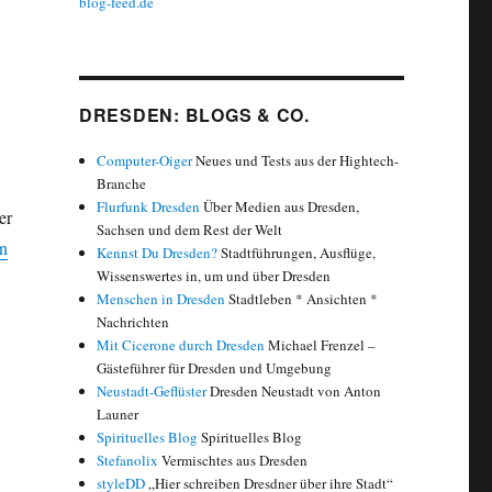
blog-feed.de
DRESDEN: BLOGS & CO.
Computer-Oiger
Neues und Tests aus der Hightech-
Branche
Flurfunk Dresden
Über Medien aus Dresden,
er
Sachsen und dem Rest der Welt
s. #nopegida: Popularität der Hashtags bei Twitter“
en
Kennst Du Dresden?
Stadtführungen, Ausflüge,
Wissenswertes in, um und über Dresden
Menschen in Dresden
Stadtleben * Ansichten *
Nachrichten
Mit Cicerone durch Dresden
Michael Frenzel –
Gästeführer für Dresden und Umgebung
Neustadt-Geflüster
Dresden Neustadt von Anton
Launer
Spirituelles Blog
Spirituelles Blog
Stefanolix
Vermischtes aus Dresden
styleDD
„Hier schreiben Dresdner über ihre Stadt“