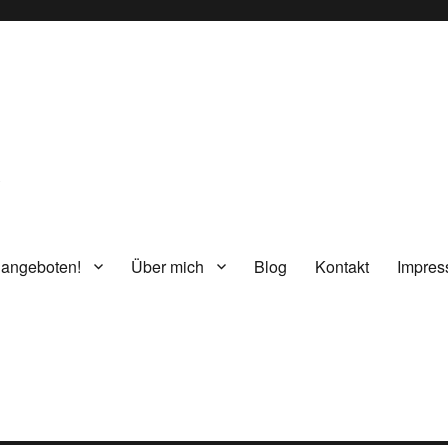
g
 angeboten!
Über mich
Blog
Kontakt
Impre