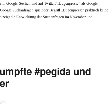
 er in Google-Suchen und auf Twitter? „Lügenpresse“ als Google-
Google Suchanfragen spielt der Begriff „Lügenpresse“ praktisch keine
m zeigt die Entwicklung der Suchanfragen im November und …
 Demo-Parole „Lügenpresse“ kein Trend bei Google und Twitter“
rumpfte #pegida und
er