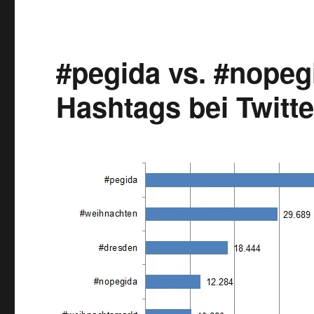
#pegida
und
#nopegida
auf
#pegida vs. #nopegi
Twitter
Hashtags bei Twitte