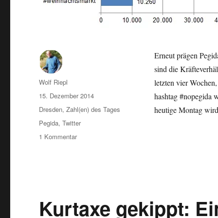
Erneut prägen Pegid
sind die Kräfteverhä
Autor
Wolf Riepl
letzten vier Wochen
Veröffentlicht
15. Dezember 2014
hashtag #nopegida wa
am
Kategorien
Dresden
,
Zahl(en) des Tages
heutige Montag wird
Schlagwörter
Pegida
,
Twitter
zu
1 Kommentar
#pegida
vs.
#nopegida:
Popularität
der
Hashtags
Kurtaxe gekippt: Ei
bei
Twitter