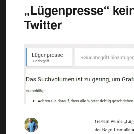
erhält
„Lügenpresse“ kein
mehr
Aufmerksamkeit
Twitter
im
Netz?
Gestern wurde „Lüge
der Begriff vor alle