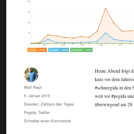
Heute Abend folgt d
kurz vor dem Jahres
Autor
Wolf Riepl
#schneegida in den 
Veröffentlicht
5. Januar 2015
weit vor #pegida un
am
Kategorien
Dresden
,
Zahl(en) des Tages
überwiegend am 28.
Schlagwörter
Pegida
,
Twitter
zu
Schreibe einen Kommentar
#schneegida
übertrumpfte