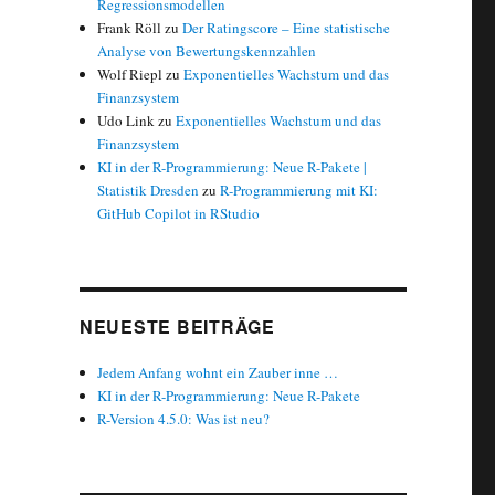
Regressionsmodellen
Frank Röll
zu
Der Ratingscore – Eine statistische
Analyse von Bewertungskennzahlen
Wolf Riepl
zu
Exponentielles Wachstum und das
Finanzsystem
Udo Link
zu
Exponentielles Wachstum und das
Finanzsystem
KI in der R-Programmierung: Neue R-Pakete |
Statistik Dresden
zu
R-Programmierung mit KI:
GitHub Copilot in RStudio
NEUESTE BEITRÄGE
Jedem Anfang wohnt ein Zauber inne …
KI in der R-Programmierung: Neue R-Pakete
R-Version 4.5.0: Was ist neu?