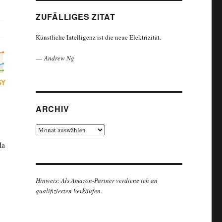
ZUFÄLLIGES ZITAT
Künstliche Intelligenz ist die neue Elektrizität.
—
Andrew Ng
ARCHIV
Archiv
da
 auf Twitter“
Hinweis: Als Amazon-Partner verdiene ich an
qualifizierten Verkäufen.