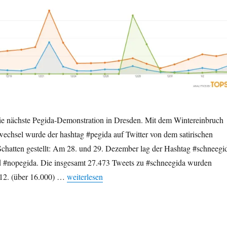
ie nächste Pegida-Demonstration in Dresden. Mit dem Wintereinbruch
wechsel wurde der hashtag #pegida auf Twitter von dem satirischen
Schatten gestellt: Am 28. und 29. Dezember lag der Hashtag #schneegi
d #nopegida. Die insgesamt 27.473 Tweets zu #schneegida wurden
„#schneegida übertrumpfte #pegida und #nopegida
12. (über 16.000) …
weiterlesen