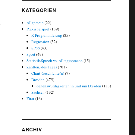
KATEGORIEN
.
Allgemein
(22)
Praxisbeispiel
(189)
R-Programmierung
(85)
Regression
(32)
SPSS
(43)
Sport
(49)
a oder Jürgen Klopp – wer erhält mehr Aufmerksamkeit im Netz?“
Statistik-Sprech vs. Alltagssprache
(15)
Zahl(en) des Tages
(701)
Chart-Geschichte(n)
(7)
Dresden
(475)
Sehenswürdigkeiten in und um Dresden
(183)
Sachsen
(132)
Zitat
(16)
ARCHIV