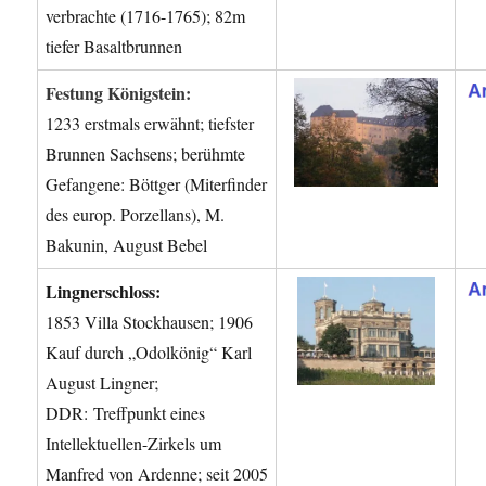
verbrachte (1716-1765); 82m
tiefer Basaltbrunnen
Festung Königstein:
1233 erstmals erwähnt; tiefster
Brunnen Sachsens; berühmte
Gefangene: Böttger (Miterfinder
des europ. Porzellans), M.
Bakunin, August Bebel
Lingnerschloss:
1853 Villa Stockhausen; 1906
Kauf durch „Odolkönig“ Karl
August Lingner;
DDR: Treffpunkt eines
Intellektuellen-Zirkels um
Manfred von Ardenne; seit 2005