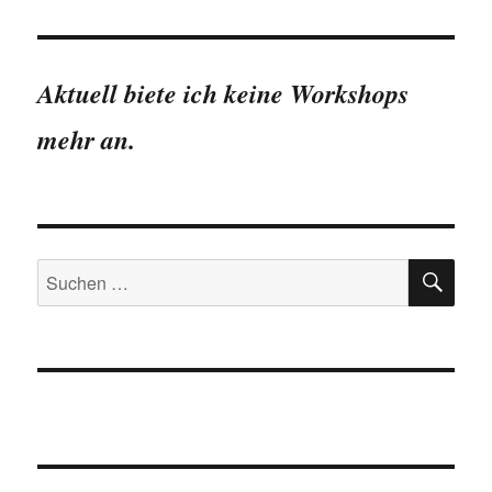
Aktuell biete ich keine Workshops
mehr an.
SU
Suchen
nach: