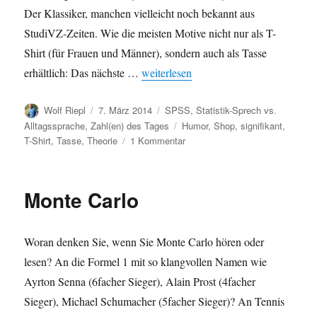
Der Klassiker, manchen vielleicht noch bekannt aus
StudiVZ-Zeiten. Wie die meisten Motive nicht nur als T-
Shirt (für Frauen und Männer), sondern auch als Tasse
„Neu im Statistik Shop: Motive zu Stati
erhältlich: Das nächste …
weiterlesen
Autor
Veröffentlicht
Kategorien
Wolf Riepl
7. März 2014
SPSS
,
Statistik-Sprech vs.
am
Schlagwörter
Alltagssprache
,
Zahl(en) des Tages
Humor
,
Shop
,
signifikant
,
zu
T-Shirt
,
Tasse
,
Theorie
1 Kommentar
Neu
im
Statistik
Monte Carlo
Shop:
Motive
zu
Woran denken Sie, wenn Sie Monte Carlo hören oder
Statistik
/
lesen? An die Formel 1 mit so klangvollen Namen wie
Wissenschaft
Ayrton Senna (6facher Sieger), Alain Prost (4facher
Sieger), Michael Schumacher (5facher Sieger)? An Tennis