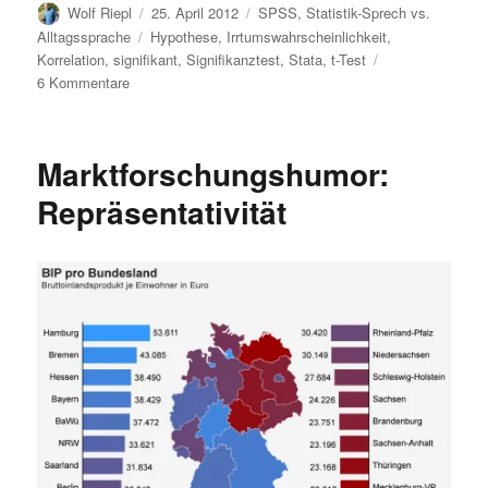
Autor
Veröffentlicht
Kategorien
Wolf Riepl
25. April 2012
SPSS
,
Statistik-Sprech vs.
am
Schlagwörter
Alltagssprache
Hypothese
,
Irrtumswahrscheinlichkeit
,
Korrelation
,
signifikant
,
Signifikanztest
,
Stata
,
t-Test
zu
6 Kommentare
Fachchinesisch:
einseitig
Marktforschungshumor:
Repräsentativität