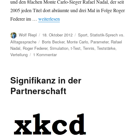
und den 8fachen Monte Carlo-Sieger Rafael Nadal, der seit
2005 jeden Titel dort abräumte und drei Mal in Folge Roger
„Monte Carlo“
Federer im …
weiterlesen
Autor
Veröffentlicht
Kategorien
Wolf Riepl
18. Oktober 2012
Sport
,
Statistik-Sprech vs.
am
Schlagwörter
Alltagssprache
Boris Becker
,
Monte Carlo
,
Parameter
,
Rafael
Nadal
,
Roger Federer
,
Simulation
,
t-Test
,
Tennis
,
Teststärke
,
zu
Verteilung
1 Kommentar
Monte
Carlo
Signifikanz in der
Partnerschaft