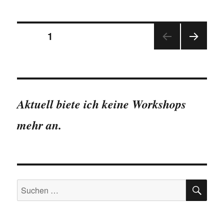
hoc
und
Seitennummerierung
post
SEITE
1
hoc
NÄC
der
HSTE
SEIT
Beiträge
E
Aktuell biete ich keine Workshops
mehr an.
SU
Suchen
nach: