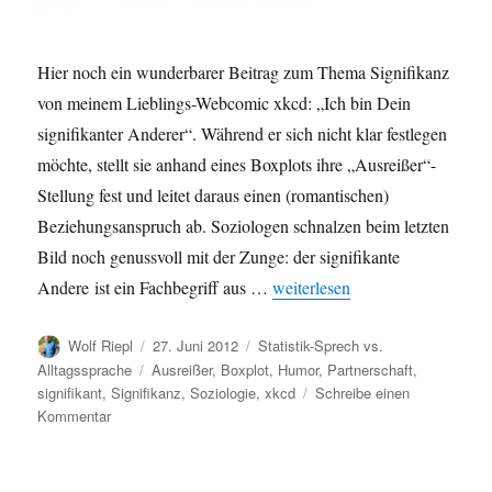
Hier noch ein wunderbarer Beitrag zum Thema Signifikanz
von meinem Lieblings-Webcomic xkcd: „Ich bin Dein
signifikanter Anderer“. Während er sich nicht klar festlegen
möchte, stellt sie anhand eines Boxplots ihre „Ausreißer“-
Stellung fest und leitet daraus einen (romantischen)
Beziehungsanspruch ab. Soziologen schnalzen beim letzten
Bild noch genussvoll mit der Zunge: der signifikante
„Signifikanz in der Partnerschaf
Andere ist ein Fachbegriff aus …
weiterlesen
Autor
Veröffentlicht
Kategorien
Wolf Riepl
27. Juni 2012
Statistik-Sprech vs.
am
Schlagwörter
Alltagssprache
Ausreißer
,
Boxplot
,
Humor
,
Partnerschaft
,
signifikant
,
Signifikanz
,
Soziologie
,
xkcd
Schreibe einen
zu
Kommentar
Signifikanz
in
der