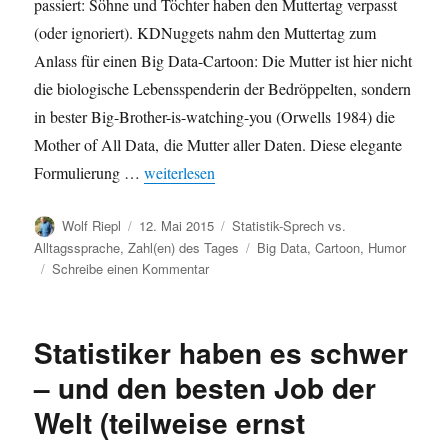
passiert: Söhne und Töchter haben den Muttertag verpasst
(oder ignoriert). KDNuggets nahm den Muttertag zum
Anlass für einen Big Data-Cartoon: Die Mutter ist hier nicht
die biologische Lebensspenderin der Bedröppelten, sondern
in bester Big-Brother-is-watching-you (Orwells 1984) die
Mother of All Data, die Mutter aller Daten. Diese elegante
„Muttertag verpasst? Big Data-Cartoon: „Mother
Formulierung …
weiterlesen
Autor
Veröffentlicht
Kategorien
Wolf Riepl
12. Mai 2015
Statistik-Sprech vs.
am
Schlagwörter
Alltagssprache
,
Zahl(en) des Tages
Big Data
,
Cartoon
,
Humor
zu
Schreibe einen Kommentar
Muttertag
verpasst?
Big
Statistiker haben es schwer
Data-
Cartoon:
– und den besten Job der
„Mother
Welt (teilweise ernst
of
All