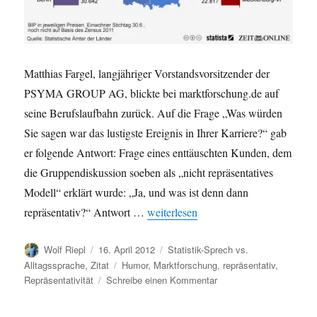
Matthias Fargel, langjähriger Vorstandsvorsitzender der
PSYMA GROUP AG, blickte bei marktforschung.de auf
seine Berufslaufbahn zurück. Auf die Frage „Was würden
Sie sagen war das lustigste Ereignis in Ihrer Karriere?“ gab
er folgende Antwort: Frage eines enttäuschten Kunden, dem
die Gruppendiskussion soeben als „nicht repräsentatives
Modell“ erklärt wurde: „Ja, und was ist denn dann
„Marktforschungshumor: Repräsentati
repräsentativ?“ Antwort …
weiterlesen
Autor
Veröffentlicht
Kategorien
Wolf Riepl
16. April 2012
Statistik-Sprech vs.
am
Schlagwörter
Alltagssprache
,
Zitat
Humor
,
Marktforschung
,
repräsentativ
,
zu
Repräsentativität
Schreibe einen Kommentar
Marktforschungshumor:
Repräsentativität