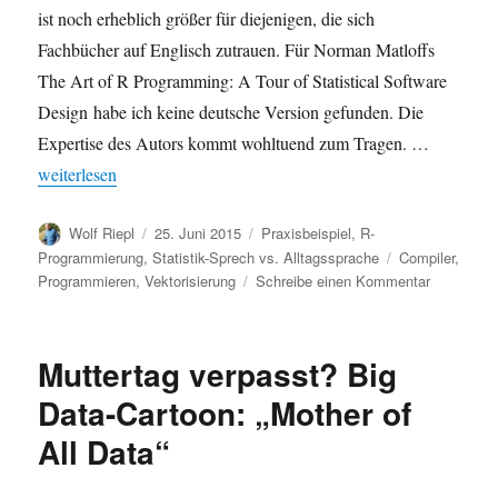
ist noch erheblich größer für diejenigen, die sich
Fachbücher auf Englisch zutrauen. Für Norman Matloffs
The Art of R Programming: A Tour of Statistical Software
Design habe ich keine deutsche Version gefunden. Die
Expertise des Autors kommt wohltuend zum Tragen. …
„Buchbesprechung: The Art of R Programming von Norman Matl
weiterlesen
Autor
Veröffentlicht
Kategorien
Wolf Riepl
25. Juni 2015
Praxisbeispiel
,
R-
am
Schlagwörter
Programmierung
,
Statistik-Sprech vs. Alltagssprache
Compiler
,
zu
Programmieren
,
Vektorisierung
Schreibe einen Kommentar
Buchbespr
The
Art
Muttertag verpasst? Big
of
R
Data-Cartoon: „Mother of
Programm
All Data“
von
Norman
Matloff