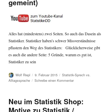
gemeint)
Data“
Alles hat (mindestens) zwei Seiten. So auch das Dasein als
Statistiker. Statistiker haben’s schwer Missverständnisse
pflastern den Weg des Statistikers: Glücklicherweise gibt
es auch die andere Seite: 5 Gründe, warum es gut ist,
Statistiker zu sein
Autor
Veröffentlicht
Kategorien
Wolf Riepl
9. Februar 2015
Statistik-Sprech vs.
am
zu
Alltagssprache
Schreibe einen Kommentar
Statistiker
haben
es
Neu im Statistik Shop:
schwer
–
Motive zu Statistik /
und