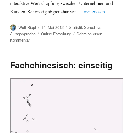
interaktive Wertschöpfung zwischen Unternehmen und
„Quiz: 4 Fachbegriffe de
Kunden. Schwierig abgrenzbar von …
weiterlesen
Autor
Veröffentlicht
Kategorien
Wolf Riepl
14. Mai 2012
Statistik-Sprech vs.
am
Schlagwörter
Alltagssprache
Online-Forschung
Schreibe einen
zu
Kommentar
Quiz:
4
Fachbegriffe
Fachchinesisch: einseitig
der
anwendungsorientierten
Online-
und
Marketing-
Forschung