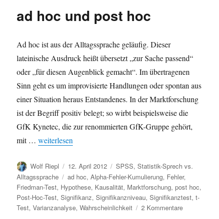
ad hoc und post hoc
Ad hoc ist aus der Alltagssprache geläufig. Dieser
lateinische Ausdruck heißt übersetzt „zur Sache passend“
oder „für diesen Augenblick gemacht“. Im übertragenen
Sinn geht es um improvisierte Handlungen oder spontan aus
einer Situation heraus Entstandenes. In der Marktforschung
ist der Begriff positiv belegt; so wirbt beispielsweise die
GfK Kynetec, die zur renommierten GfK-Gruppe gehört,
„ad hoc und post hoc“
mit …
weiterlesen
Autor
Veröffentlicht
Kategorien
Wolf Riepl
12. April 2012
SPSS
,
Statistik-Sprech vs.
am
Schlagwörter
Alltagssprache
ad hoc
,
Alpha-Fehler-Kumulierung
,
Fehler
,
Friedman-Test
,
Hypothese
,
Kausalität
,
Marktforschung
,
post hoc
,
Post-Hoc-Test
,
Signifikanz
,
Signifikanzniveau
,
Signifikanztest
,
t-
zu
Test
,
Varianzanalyse
,
Wahrscheinlichkeit
2 Kommentare
ad