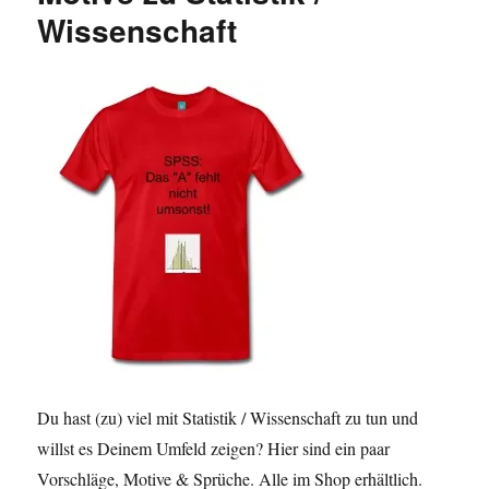
Wissenschaft
den
besten
Job
der
Welt
(teilweise
ernst
gemeint)
Du hast (zu) viel mit Statistik / Wissenschaft zu tun und
willst es Deinem Umfeld zeigen? Hier sind ein paar
Vorschläge, Motive & Sprüche. Alle im Shop erhältlich.