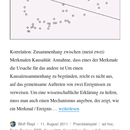
Korrelation: Zusammenhang zwischen (meist zwei)
Merkmalen Kausalität: Annahme, dass eines der Merkmale
die Ursache für das andere ist Um einen
Kausalzusammenhang zu begründen, reicht es nicht aus,
auf das gemeinsame Auftreten von zwei Ereignissen zu
verweisen. Um eine wissenschaftliche Erklärung zu liefern,
muss man auch einen Mechanismus angeben, der zeigt, wie
„Korrelation und Kausalität: Steffi G
ein Merkmal / Ereignis …
weiterlesen
Autor
Veröffentlicht
Kategorien
Schlagwörter
Wolf Riepl
11. August 2011
Praxisbeispiel
ad hoc
,
am
zu