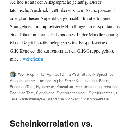
Ad hoc ist aus der Alltagssprache geläufig. Dieser
lateinische Ausdruck heißt übersetzt „zur Sache passend“
oder „für diesen Augenblick gemacht“. Im übertragenen
Sinn geht es um improvisierte Handlungen oder spontan aus
einer Situation heraus Entstandenes. In der Marktforschung
ist der Begriff positiv belegt; so wirbt beispielsweise die
GfK Kynetec, die zur renommierten GfK-Gruppe gehört,
„ad hoc und post hoc“
mit …
weiterlesen
Autor
Veröffentlicht
Kategorien
Wolf Riepl
12. April 2012
SPSS
,
Statistik-Sprech vs.
am
Schlagwörter
Alltagssprache
ad hoc
,
Alpha-Fehler-Kumulierung
,
Fehler
,
Friedman-Test
,
Hypothese
,
Kausalität
,
Marktforschung
,
post hoc
,
Post-Hoc-Test
,
Signifikanz
,
Signifikanzniveau
,
Signifikanztest
,
t-
zu
Test
,
Varianzanalyse
,
Wahrscheinlichkeit
2 Kommentare
ad
hoc
und
Scheinkorrelation vs.
post
hoc