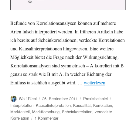
Befunde von Korrelationsanalysen können auf mehrere
Arten falsch interpretiert werden. In früheren Artikeln habe
ich bereits auf Scheinkorrelationen, verdeckte Korrelationen
und Kausalinterpretationen hingewiesen. Eine weitere
Möglichkeit bietet die Frage nach der Wirkungsrichtung.
Korrelationsanalysen sind symmetrisch – A korreliert mit B
genau so stark wie B mit A. In welcher Richtung der
„Korrelation und Wirkungs
Einfluss tatsächlich ausgeübt wird, …
weiterlesen
Autor
Veröffentlicht
Kategorien
Schlagwörter
Wolf Riepl
26. September 2011
Praxisbeispiel
am
Interpretation
,
Kausalinterpretation
,
Kausalität
,
Korrelation
,
Marktanteil
,
Marktforschung
,
Scheinkorrelation
,
verdeckte
zu
Korrelation
1 Kommentar
Korrelation
und