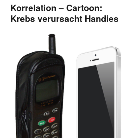
Wirkungsrichtung:
Korrelation – Cartoon:
Markenimage
und
Krebs verursacht Handies
Marktanteil