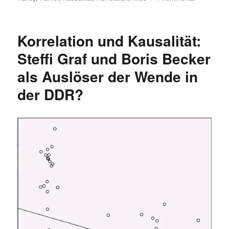
Korrelation
–
Cartoon:
Korrelation und Kausalität:
Krebs
verursacht
Steffi Graf und Boris Becker
Handies
als Auslöser der Wende in
der DDR?