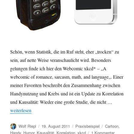
Schön, wenn Statistik, die im Ruf steht, eher „trocken“ zu
sein, auf nette Weise veranschaulicht wird. Besonders
gelungen finde ich hier den Webcomic xkcd* – „A
webcomic of romance, sarcasm, math, and language„. Einer
meiner Favoriten beschreibt den Zusammenhang zwischen
Handynutzung und Krebs und ist ein Update zu Korrelation
und Kausalität: Wieder eine große Studie, die nicht …
„Korrelation – Cartoon: Krebs verursacht Handies“
weiterlesen
Autor
Veröffentlicht
Kategorien
Schlagwörter
Wolf Riepl
19. August 2011
Praxisbeispiel
Cartoon
,
am
zu
Handy
,
Humor
,
Kausalität
,
Korrelation
,
xkcd
1 Kommentar