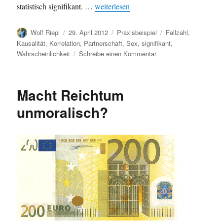
„Beeinflusst die Partnerschaft das Ges
statistisch signifikant. …
weiterlesen
Autor
Veröffentlicht
Kategorien
Schlagwörter
Wolf Riepl
29. April 2012
Praxisbeispiel
Fallzahl
,
am
Kausalität
,
Korrelation
,
Partnerschaft
,
Sex
,
signifikant
,
zu
Wahrscheinlichkeit
Schreibe einen Kommentar
Beeinflusst
die
Partnerschaft
Macht Reichtum
das
Geschlecht
unmoralisch?
des
Nachwuchses?