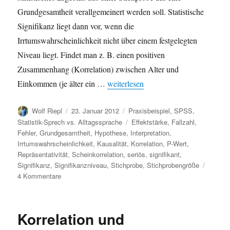
Grundgesamtheit verallgemeinert werden soll. Statistische
Signifikanz liegt dann vor, wenn die
Irrtumswahrscheinlichkeit nicht über einem festgelegten
Niveau liegt. Findet man z. B. einen positiven
Zusammenhang (Korrelation) zwischen Alter und
„Signifikanz“
Einkommen (je älter ein …
weiterlesen
Autor
Veröffentlicht
Kategorien
Wolf Riepl
23. Januar 2012
Praxisbeispiel
,
SPSS
,
am
Schlagwörter
Statistik-Sprech vs. Alltagssprache
Effektstärke
,
Fallzahl
,
Fehler
,
Grundgesamtheit
,
Hypothese
,
Interpretation
,
Irrtumswahrscheinlichkeit
,
Kausalität
,
Korrelation
,
P-Wert
,
Repräsentativität
,
Scheinkorrelation
,
seriös
,
signifikant
,
Signifikanz
,
Signifikanzniveau
,
Stichprobe
,
Stichprobengröße
zu
4 Kommentare
Signifikanz
Korrelation und