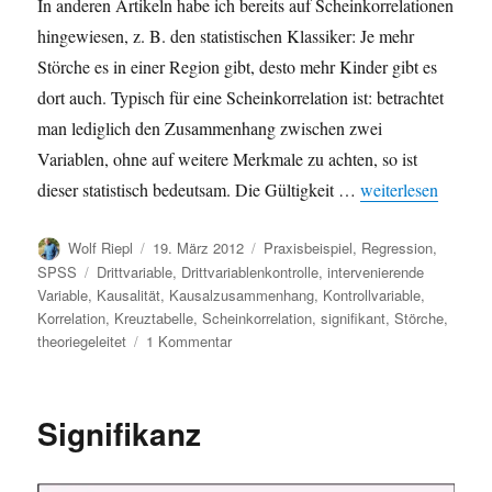
In anderen Artikeln habe ich bereits auf Scheinkorrelationen
hingewiesen, z. B. den statistischen Klassiker: Je mehr
Störche es in einer Region gibt, desto mehr Kinder gibt es
dort auch. Typisch für eine Scheinkorrelation ist: betrachtet
man lediglich den Zusammenhang zwischen zwei
Variablen, ohne auf weitere Merkmale zu achten, so ist
„Scheinkorrelation 
dieser statistisch bedeutsam. Die Gültigkeit …
weiterlesen
Autor
Veröffentlicht
Kategorien
Wolf Riepl
19. März 2012
Praxisbeispiel
,
Regression
,
am
Schlagwörter
SPSS
Drittvariable
,
Drittvariablenkontrolle
,
intervenierende
Variable
,
Kausalität
,
Kausalzusammenhang
,
Kontrollvariable
,
Korrelation
,
Kreuztabelle
,
Scheinkorrelation
,
signifikant
,
Störche
,
zu
theoriegeleitet
1 Kommentar
Scheinkorrelation
vs.
intervenierende
Signifikanz
Variable