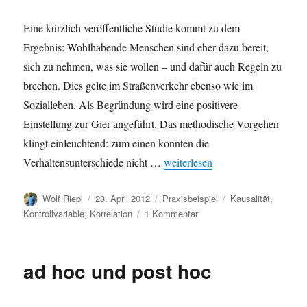
Eine kürzlich veröffentliche Studie kommt zu dem
Ergebnis: Wohlhabende Menschen sind eher dazu bereit,
sich zu nehmen, was sie wollen – und dafür auch Regeln zu
brechen. Dies gelte im Straßenverkehr ebenso wie im
Sozialleben. Als Begründung wird eine positivere
Einstellung zur Gier angeführt. Das methodische Vorgehen
klingt einleuchtend: zum einen konnten die
„Macht Reichtum unmoralisch?“
Verhaltensunterschiede nicht …
weiterlesen
Autor
Veröffentlicht
Kategorien
Schlagwörter
Wolf Riepl
23. April 2012
Praxisbeispiel
Kausalität
,
am
zu
Kontrollvariable
,
Korrelation
1 Kommentar
Macht
Reichtum
unmoralisch?
ad hoc und post hoc