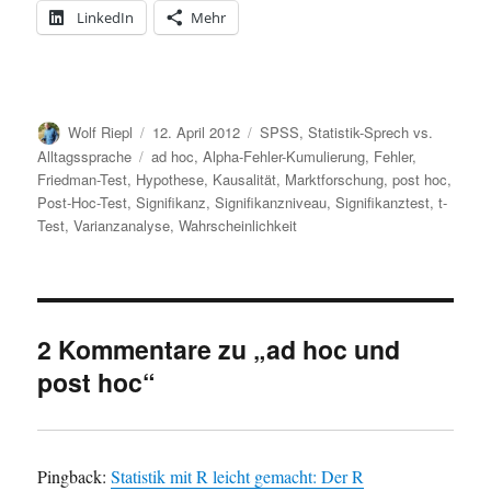
LinkedIn
Mehr
Autor
Veröffentlicht
Kategorien
Wolf Riepl
12. April 2012
SPSS
,
Statistik-Sprech vs.
am
Schlagwörter
Alltagssprache
ad hoc
,
Alpha-Fehler-Kumulierung
,
Fehler
,
Friedman-Test
,
Hypothese
,
Kausalität
,
Marktforschung
,
post hoc
,
Post-Hoc-Test
,
Signifikanz
,
Signifikanzniveau
,
Signifikanztest
,
t-
Test
,
Varianzanalyse
,
Wahrscheinlichkeit
2 Kommentare zu „ad hoc und
post hoc“
Pingback:
Statistik mit R leicht gemacht: Der R