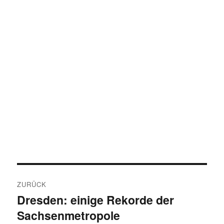
Beitragsnavigation
ZURÜCK
Dresden: einige Rekorde der
Vorheriger
Sachsenmetropole
Beitrag: