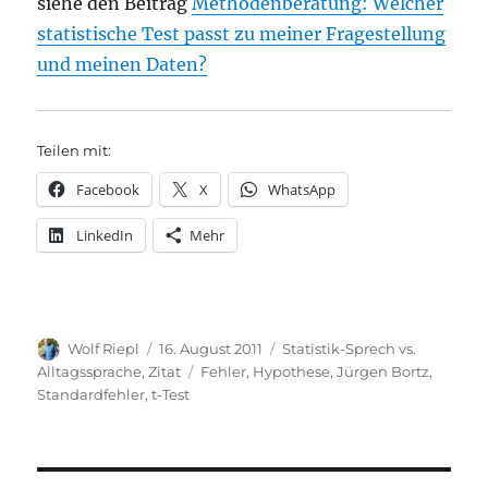
siehe den Beitrag
Methodenberatung: Welcher
statistische Test passt zu meiner Fragestellung
und meinen Daten?
Teilen mit:
Facebook
X
WhatsApp
LinkedIn
Mehr
Autor
Veröffentlicht
Kategorien
Wolf Riepl
16. August 2011
Statistik-Sprech vs.
am
Schlagwörter
Alltagssprache
,
Zitat
Fehler
,
Hypothese
,
Jürgen Bortz
,
Standardfehler
,
t-Test