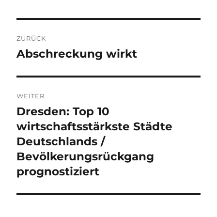
Beitragsnavigation
ZURÜCK
Abschreckung wirkt
Vorheriger
Beitrag:
WEITER
Dresden: Top 10
Nächster
Beitrag:
wirtschaftsstärkste Städte
Deutschlands /
Bevölkerungsrückgang
prognostiziert