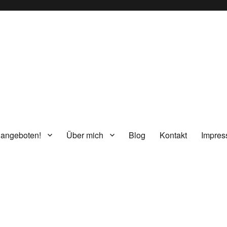
g
 angeboten!
Über mich
Blog
Kontakt
Impre