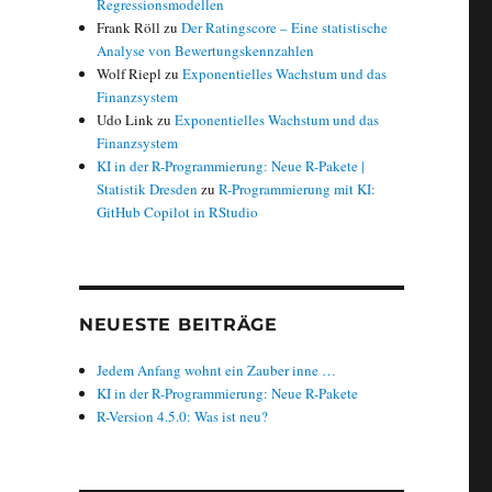
Regressionsmodellen
Frank Röll
zu
Der Ratingscore – Eine statistische
Analyse von Bewertungskennzahlen
Wolf Riepl
zu
Exponentielles Wachstum und das
Finanzsystem
Udo Link
zu
Exponentielles Wachstum und das
Finanzsystem
KI in der R-Programmierung: Neue R-Pakete |
Statistik Dresden
zu
R-Programmierung mit KI:
GitHub Copilot in RStudio
NEUESTE BEITRÄGE
Jedem Anfang wohnt ein Zauber inne …
KI in der R-Programmierung: Neue R-Pakete
R-Version 4.5.0: Was ist neu?