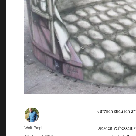
Kürzlich stieß ich a
Autor
Wolf Riepl
Dresden verbessert s
Veröffentlicht