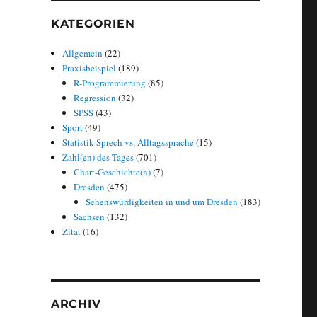
KATEGORIEN
Allgemein
(22)
Praxisbeispiel
(189)
R-Programmierung
(85)
Regression
(32)
SPSS
(43)
Sport
(49)
Statistik-Sprech vs. Alltagssprache
(15)
Zahl(en) des Tages
(701)
Chart-Geschichte(n)
(7)
Dresden
(475)
Sehenswürdigkeiten in und um Dresden
(183)
Sachsen
(132)
Zitat
(16)
ARCHIV