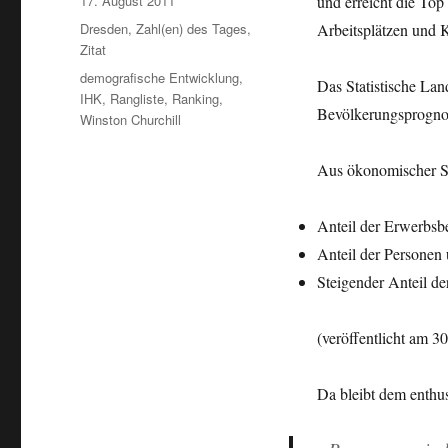
17. August 2011
und erreicht die To
am
Kategorien
Dresden
,
Zahl(en) des Tages
,
Arbeitsplätzen und K
Zitat
Schlagwörter
demografische Entwicklung
,
Das Statistische Land
IHK
,
Rangliste
,
Ranking
,
Bevölkerungsprogno
Winston Churchill
Aus ökonomischer Si
Anteil der Erwerbsb
Anteil der Personen 
Steigender Anteil de
(veröffentlicht am 3
Da bleibt dem enthus