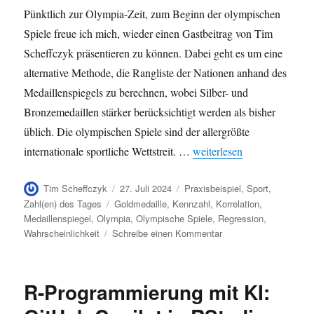
Pünktlich zur Olympia-Zeit, zum Beginn der olympischen
Spiele freue ich mich, wieder einen Gastbeitrag von Tim
Scheffczyk präsentieren zu können. Dabei geht es um eine
alternative Methode, die Rangliste der Nationen anhand des
Medaillenspiegels zu berechnen, wobei Silber- und
Bronzemedaillen stärker berücksichtigt werden als bisher
üblich. Die olympischen Spiele sind der allergrößte
„Der Olympia-Score im Med
internationale sportliche Wettstreit. …
weiterlesen
Autor
Veröffentlicht
Kategorien
Tim Scheffczyk
27. Juli 2024
Praxisbeispiel
,
Sport
,
am
Schlagwörter
Zahl(en) des Tages
Goldmedaille
,
Kennzahl
,
Korrelation
,
Medaillenspiegel
,
Olympia
,
Olympische Spiele
,
Regression
,
zu
Wahrscheinlichkeit
Schreibe einen Kommentar
Der
Olympia-
Score
R-Programmierung mit KI:
im
Medaillenspiegel