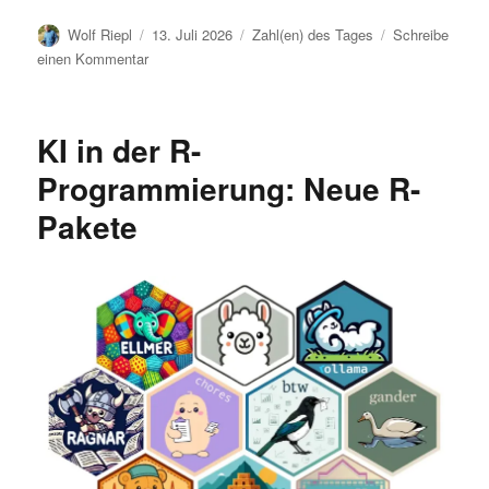
Autor
Veröffentlicht
Kategorien
Wolf Riepl
13. Juli 2026
Zahl(en) des Tages
Schreibe
am
zu
einen Kommentar
Jedem
Anfang
wohnt
KI in der R-
ein
Zauber
Programmierung: Neue R-
inne
Pakete
…