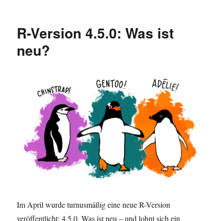
KI
in
der
R-Version 4.5.0: Was ist
R-
Programmierung:
neu?
Neue
R-
Pakete
Im April wurde turnusmäßig eine neue R-Version
veröffentlicht: 4.5.0. Was ist neu – und lohnt sich ein