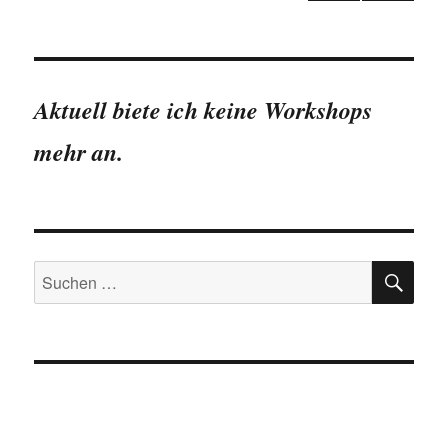
Subjektives
NÄC
der
oder
HSTE
objektives
SEIT
Beiträge
E
Wunder
?
Aktuell biete ich keine Workshops
mehr an.
SU
Suchen
nach: