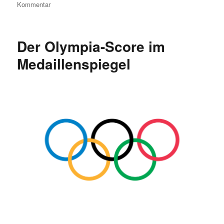
zu
Kommentar
30
Jahre:
Meilensteine
Der Olympia-Score im
der
Programmiersprache
Medaillenspiegel
R