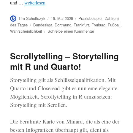
„Nimm zwei – Der Dreikampf um die Champions-League-Pl
und …
weiterlesen
Autor
Veröffentlicht
Kategorien
Tim Scheffczyk
15. Mai 2025
Praxisbeispiel
,
Zahl(en)
am
Schlagwörter
des Tages
Bundesliga
,
Dortmund
,
Frankfurt
,
Freiburg
,
Fußball
,
zu
Wahrscheinlichkeit
Schreibe einen Kommentar
Nimm
zwei
–
Scrollytelling – Storytelling
Der
Dreikampf
mit R und Quarto!
um
die
Storytelling gilt als Schlüsselqualifikation. Mit
Champions-
League-
Quarto und Closeread gibt es nun eine elegante
Plätze
Möglichkeit, Scrollytelling in R umzusetzen:
am
Storytelling mit Scrollen.
letzten
Spieltag
der
Die berühmte Karte von Minard, die als eine der
Saison
besten Infografiken überhaupt gilt, dient als
2024/25