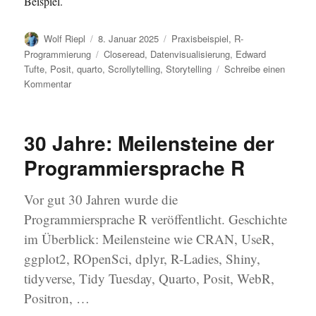
Beispiel.
Autor
Veröffentlicht
Kategorien
Wolf Riepl
8. Januar 2025
Praxisbeispiel
,
R-
am
Schlagwörter
Programmierung
Closeread
,
Datenvisualisierung
,
Edward
Tufte
,
Posit
,
quarto
,
Scrollytelling
,
Storytelling
Schreibe einen
zu
Kommentar
Scrollytelling
–
Storytelling
30 Jahre: Meilensteine der
mit
R
Programmiersprache R
und
Quarto!
Vor gut 30 Jahren wurde die
Programmiersprache R veröffentlicht. Geschichte
im Überblick: Meilensteine wie CRAN, UseR,
ggplot2, ROpenSci, dplyr, R-Ladies, Shiny,
tidyverse, Tidy Tuesday, Quarto, Posit, WebR,
Positron, …