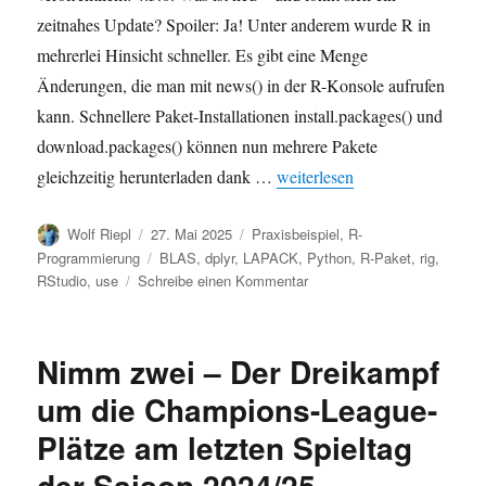
zeitnahes Update? Spoiler: Ja! Unter anderem wurde R in
mehrerlei Hinsicht schneller. Es gibt eine Menge
Änderungen, die man mit news() in der R-Konsole aufrufen
kann. Schnellere Paket-Installationen install.packages() und
download.packages() können nun mehrere Pakete
„R-Version 4.5.0: Was ist neu
gleichzeitig herunterladen dank …
weiterlesen
Autor
Veröffentlicht
Kategorien
Wolf Riepl
27. Mai 2025
Praxisbeispiel
,
R-
am
Schlagwörter
Programmierung
BLAS
,
dplyr
,
LAPACK
,
Python
,
R-Paket
,
rig
,
zu
RStudio
,
use
Schreibe einen Kommentar
R-
Version
4.5.0:
Nimm zwei – Der Dreikampf
Was
ist
um die Champions-League-
neu?
Plätze am letzten Spieltag
der Saison 2024/25