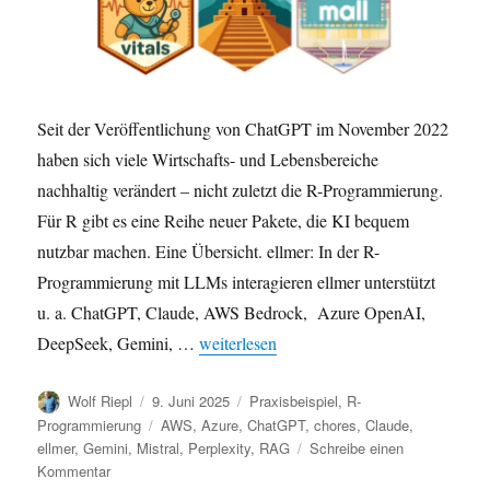
Seit der Veröffentlichung von ChatGPT im November 2022
haben sich viele Wirtschafts- und Lebensbereiche
nachhaltig verändert – nicht zuletzt die R-Programmierung.
Für R gibt es eine Reihe neuer Pakete, die KI bequem
nutzbar machen. Eine Übersicht. ellmer: In der R-
Programmierung mit LLMs interagieren ellmer unterstützt
u. a. ChatGPT, Claude, AWS Bedrock, Azure OpenAI,
„KI in der R-Programmierung: Neue R-Pa
DeepSeek, Gemini, …
weiterlesen
Autor
Veröffentlicht
Kategorien
Wolf Riepl
9. Juni 2025
Praxisbeispiel
,
R-
am
Schlagwörter
Programmierung
AWS
,
Azure
,
ChatGPT
,
chores
,
Claude
,
ellmer
,
Gemini
,
Mistral
,
Perplexity
,
RAG
Schreibe einen
zu
Kommentar