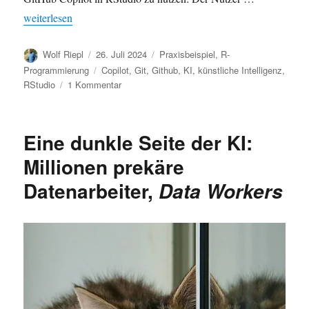
„R-Programmierung mit KI: GitHub Copilot in RStudio“
weiterlesen
Autor
Veröffentlicht
Kategorien
Wolf Riepl
26. Juli 2024
Praxisbeispiel
,
R-
am
Schlagwörter
Programmierung
Copilot
,
Git
,
Github
,
KI
,
künstliche Intelligenz
,
zu
RStudio
1 Kommentar
R-
Programmierung
mit
Eine dunkle Seite der KI:
KI:
GitHub
Millionen prekäre
Copilot
Datenarbeiter,
Data Workers
in
RStudio