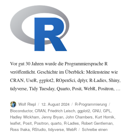
Vor gut 30 Jahren wurde die Programmiersprache R
veröffentlicht. Geschichte im Überblick: Meilensteine wie
CRAN, UseR, ggplot2, ROpenSci, dplyr, R-Ladies, Shiny,
tidyverse, Tidy Tuesday, Quarto, Posit, WebR, Positron, …
Autor
Veröffentlicht
Kategorien
Schlagwörte
Wolf Riepl
12. August 2024
R-Programmierung
am
Bioconductor
,
CRAN
,
Friedrich Leisch
,
ggplot2
,
GNU
,
GPL
,
Hadley Wickham
,
Jenny Bryan
,
John Chambers
,
Kurt Hornik
,
leaflet
,
Posit
,
Positron
,
quarto
,
R-Ladies
,
Robert Gentleman
,
Ross Ihaka
,
RStudio
,
tidyverse
,
WebR
Schreibe einen