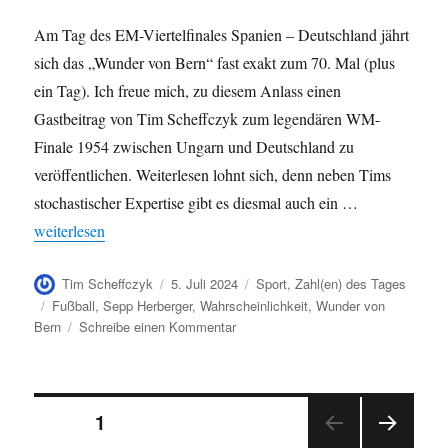
Am Tag des EM-Viertelfinales Spanien – Deutschland jährt
sich das „Wunder von Bern“ fast exakt zum 70. Mal (plus
ein Tag). Ich freue mich, zu diesem Anlass einen
Gastbeitrag von Tim Scheffczyk zum legendären WM-
Finale 1954 zwischen Ungarn und Deutschland zu
veröffentlichen. Weiterlesen lohnt sich, denn neben Tims
stochastischer Expertise gibt es diesmal auch ein …
„Das Wunder von Bern – Subjektives oder objektives Wunder ?“
weiterlesen
Autor
Veröffentlicht
Kategorien
Tim Scheffczyk
5. Juli 2024
Sport
,
Zahl(en) des Tages
am
Schlagwörter
Fußball
,
Sepp Herberger
,
Wahrscheinlichkeit
,
Wunder von
zu
Bern
Schreibe einen Kommentar
Das
Wunder
von
Seitennummerierung
Bern
SEITE
1
–