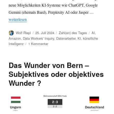
neue Möglichkeiten KI-Systeme wie ChatGPT, Google
Gemini (ehemals Bard), Perplexity AI oder Jasper …
„Eine dunkle Seite der KI: Millionen prekäre Datenarbeiter,
Data
weiterlesen
Autor
Veröffentlicht
Kategorien
Schlagwörter
Wolf Riepl
25. Juli 2024
Zahl(en) des Tages
AI
,
am
Amazon
,
Data Workers' Inquiry
,
Datenarbeiter
,
KI
,
künstliche
zu
Intelligenz
1 Kommentar
Eine
dunkle
Seite
Das Wunder von Bern –
der
KI:
Subjektives oder objektives
Millionen
Wunder ?
prekäre
Datenarbeiter,
Data
Workers