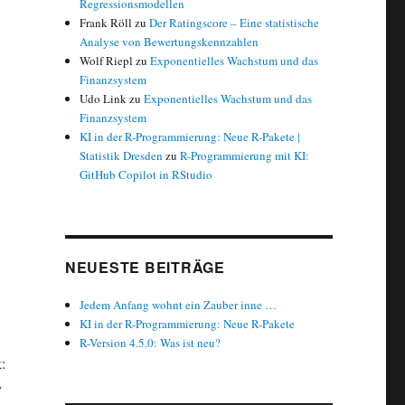
Regressionsmodellen
Frank Röll
zu
Der Ratingscore – Eine statistische
Analyse von Bewertungskennzahlen
Wolf Riepl
zu
Exponentielles Wachstum und das
Finanzsystem
Udo Link
zu
Exponentielles Wachstum und das
Finanzsystem
KI in der R-Programmierung: Neue R-Pakete |
Statistik Dresden
zu
R-Programmierung mit KI:
GitHub Copilot in RStudio
NEUESTE BEITRÄGE
Jedem Anfang wohnt ein Zauber inne …
KI in der R-Programmierung: Neue R-Pakete
R-Version 4.5.0: Was ist neu?
:
y