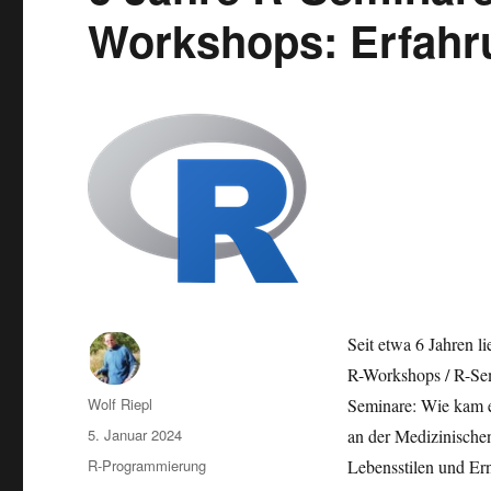
Workshops: Erfahr
Seit etwa 6 Jahren 
R-Workshops / R-Semi
Autor
Wolf Riepl
Seminare: Wie kam e
Veröffentlicht
5. Januar 2024
an der Medizinische
am
Kategorien
R-Programmierung
Lebensstilen und Er