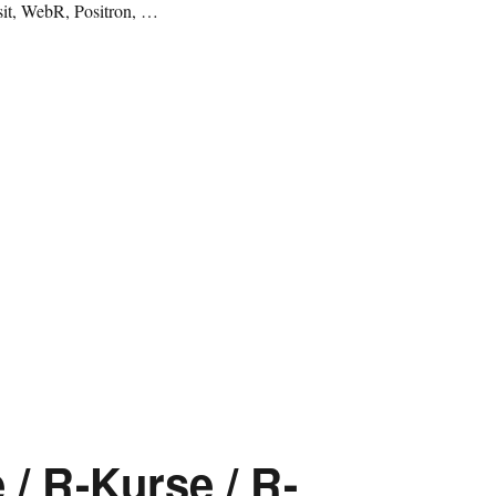
sit, WebR, Positron, …
/ R-Kurse / R-