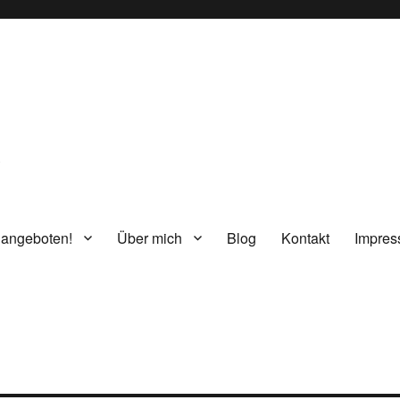
g
 angeboten!
Über mich
Blog
Kontakt
Impre