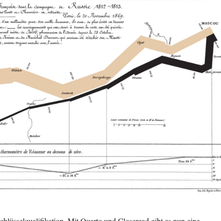
 Schlüsselqualifikation. Mit Quarto und Closeread gibt es nun eine