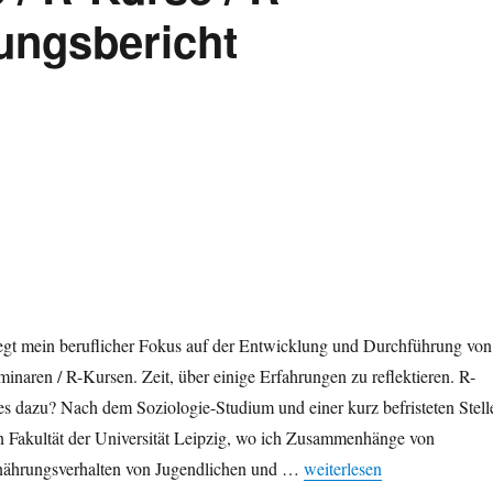
ungsbericht
liegt mein beruflicher Fokus auf der Entwicklung und Durchführung von
naren / R-Kursen. Zeit, über einige Erfahrungen zu reflektieren. R-
s dazu? Nach dem Soziologie-Studium und einer kurz befristeten Stell
n Fakultät der Universität Leipzig, wo ich Zusammenhänge von
„6 Jahre R-Seminare / R-K
nährungsverhalten von Jugendlichen und …
weiterlesen