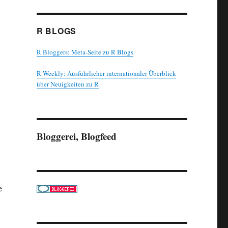
R BLOGS
R Bloggers: Meta-Seite zu R Blogs
R Weekly: Ausführlicher internationaler Überblick
über Neuigkeiten zu R
Bloggerei, Blogfeed
e
urse / R-Workshops: Erfahrungsbericht“