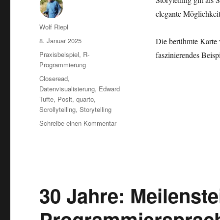
elegante Möglichkeit,
Autor
Wolf Riepl
Veröffentlicht
8. Januar 2025
Die berühmte Karte vo
am
Kategorien
Praxisbeispiel
,
R-
faszinierendes Beispi
Programmierung
Schlagwörter
Closeread
,
Datenvisualisierung
,
Edward
Tufte
,
Posit
,
quarto
,
Scrollytelling
,
Storytelling
zu
Schreibe einen Kommentar
Scrollytelling
–
Storytelling
mit
R
und
30 Jahre: Meilenste
Quarto!
Programmiersprac