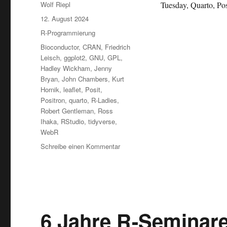
Autor
Wolf Riepl
Tuesday, Quarto, Po
Veröffentlicht
12. August 2024
am
Kategorien
R-Programmierung
Schlagwörter
Bioconductor
,
CRAN
,
Friedrich
Leisch
,
ggplot2
,
GNU
,
GPL
,
Hadley Wickham
,
Jenny
Bryan
,
John Chambers
,
Kurt
Hornik
,
leaflet
,
Posit
,
Positron
,
quarto
,
R-Ladies
,
Robert Gentleman
,
Ross
Ihaka
,
RStudio
,
tidyverse
,
WebR
zu
Schreibe einen Kommentar
30
Jahre:
Meilensteine
der
Programmiersprache
R
6 Jahre R-Seminare 