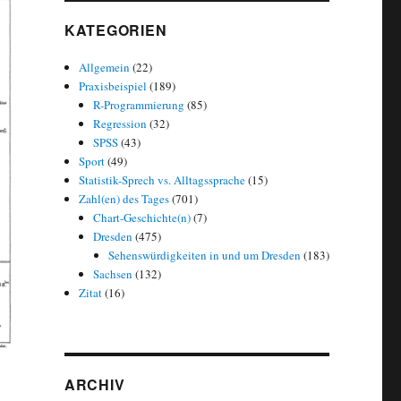
KATEGORIEN
Allgemein
(22)
Praxisbeispiel
(189)
R-Programmierung
(85)
Regression
(32)
SPSS
(43)
Sport
(49)
Statistik-Sprech vs. Alltagssprache
(15)
Zahl(en) des Tages
(701)
Chart-Geschichte(n)
(7)
Dresden
(475)
Sehenswürdigkeiten in und um Dresden
(183)
Sachsen
(132)
Zitat
(16)
ARCHIV