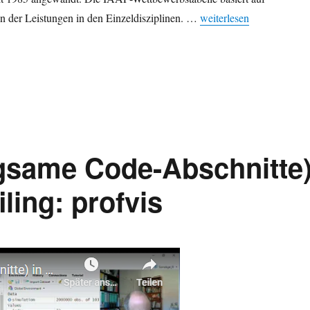
„Decathlon: Zehnkampf a
en der Leistungen in den Einzeldisziplinen. …
weiterlesen
ngsame Code-Abschnitte
iling: profvis