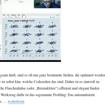
am läuft, sind es oft nur ganz bestimmte Stellen, die optimiert werde
st sofort klar, welche Codezeilen das sind. Daher ist es sinnvoll zu
he Flaschenhälse (oder „Bremsklötze“) effizient und elegant finden
s Werkzeug dafür ist das sogenannte Profiling: Das automatisierte
„Flaschenhälse (langsame Code-Abschnitte) in R finden mit Profil
ils, …
weiterlesen