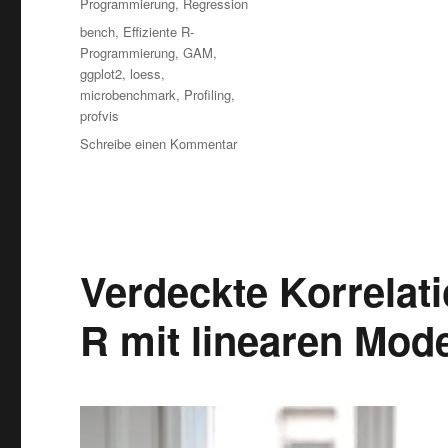
Programmierung
,
Regression
Schlagwörter
bench
,
Effiziente R-
Programmierung
,
GAM
,
ggplot2
,
loess
,
microbenchmark
,
Profiling
,
profvis
zu
Schreibe einen Kommentar
Flaschenhälse
(langsame
Code-
Abschnitte)
in
R
Verdeckte Korrelat
finden
mit
R mit linearen Mode
Profiling:
profvis