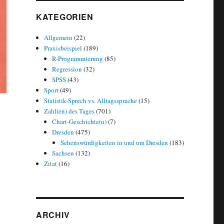
KATEGORIEN
Allgemein
(22)
Praxisbeispiel
(189)
R-Programmierung
(85)
Regression
(32)
SPSS
(43)
Sport
(49)
Statistik-Sprech vs. Alltagssprache
(15)
Zahl(en) des Tages
(701)
Chart-Geschichte(n)
(7)
Dresden
(475)
Sehenswürdigkeiten in und um Dresden
(183)
Sachsen
(132)
Zitat
(16)
ARCHIV