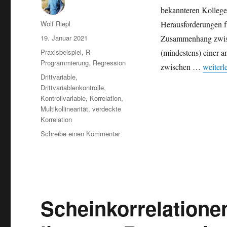
bekannteren Kollege
Autor
Wolf Riepl
Herausforderungen fü
Veröffentlicht
19. Januar 2021
Zusammenhang zwische
am
Kategorien
Praxisbeispiel
,
R-
(mindestens) einer 
Programmierung
,
Regression
„Verdec
zwischen …
weiterl
Schlagwörter
Drittvariable
,
Drittvariablenkontrolle
,
Kontrollvariable
,
Korrelation
,
Multikollinearität
,
verdeckte
Korrelation
zu
Schreibe einen Kommentar
Verdeckte
Korrelationen
sichtbar
machen
in
R
Scheinkorrelatione
mit
linearen