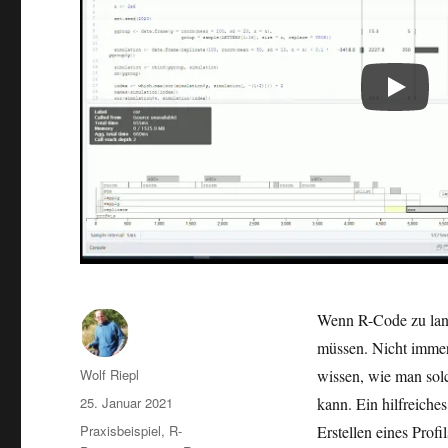
Wenn R-Code zu langs
müssen. Nicht immer i
Autor
Wolf Riepl
wissen, wie man solc
Veröffentlicht
25. Januar 2021
kann. Ein hilfreiche
am
Kategorien
Praxisbeispiel
,
R-
Erstellen eines Prof