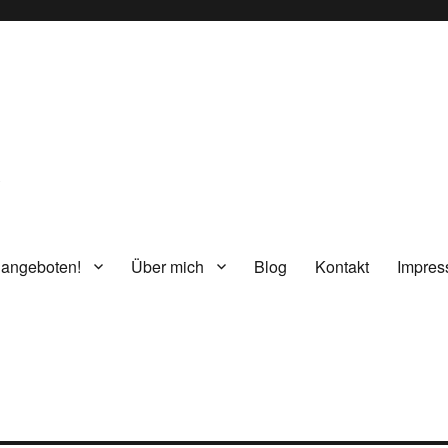
g
 angeboten!
Über mich
Blog
Kontakt
Impre