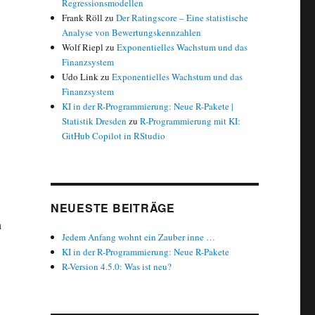
Regressionsmodellen
Frank Röll
zu
Der Ratingscore – Eine statistische
Analyse von Bewertungskennzahlen
Wolf Riepl
zu
Exponentielles Wachstum und das
Finanzsystem
Udo Link
zu
Exponentielles Wachstum und das
Finanzsystem
KI in der R-Programmierung: Neue R-Pakete |
Statistik Dresden
zu
R-Programmierung mit KI:
GitHub Copilot in RStudio
NEUESTE BEITRÄGE
n
Jedem Anfang wohnt ein Zauber inne …
KI in der R-Programmierung: Neue R-Pakete
R-Version 4.5.0: Was ist neu?
ing: profvis“