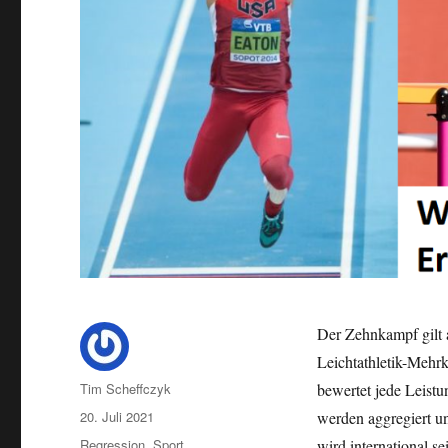
Der Zehnkampf gilt a
Leichtathletik-Mehr
Autor
Tim Scheffczyk
bewertet jede Leist
Veröffentlicht
20. Juli 2021
werden aggregiert u
am
Kategorien
Regression
,
Sport
wird international s