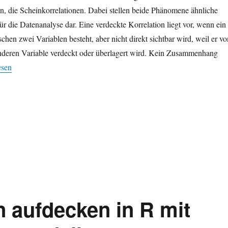
n, die Scheinkorrelationen. Dabei stellen beide Phänomene ähnliche
r die Datenanalyse dar. Eine verdeckte Korrelation liegt vor, wenn ein
n zwei Variablen besteht, aber nicht direkt sichtbar wird, weil er vo
anderen Variable verdeckt oder überlagert wird. Kein Zusammenhang
kte Korrelationen sichtbar machen in R mit linearen Modellen“
esen
n aufdecken in R mit