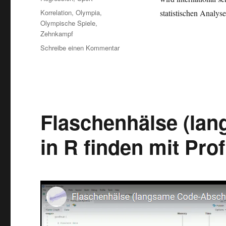
Schlagwörter
Korrelation
,
Olympia
,
statistischen Analys
Olympische Spiele
,
Zehnkampf
zu
Schreibe einen Kommentar
Decathlon:
Zehnkampf
aus
statistischer
Sicht
unter
Flaschenhälse (la
Corona-
Bedingungen
in R finden mit Prof