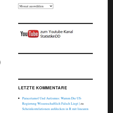
Archiv
us statistischer Sicht unter Corona-Bedingungen“
)
LETZTE KOMMENTARE
Paracetamol Und Autismus: Warum Die US-
Regierung Wissenschaftlich Falsch Liegt |
zu
Scheinkorrelationen aufdecken in R mit linearen