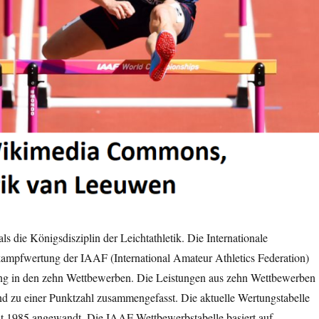
ls die Königsdisziplin der Leichtathletik. Die Internationale
kampfwertung der IAAF (International Amateur Athletics Federation)
ung in den zehn Wettbewerben. Die Leistungen aus zehn Wettbewerben
nd zu einer Punktzahl zusammengefasst. Die aktuelle Wertungstabelle
eit 1985 angewandt. Die IAAF-Wettbewerbstabelle basiert auf