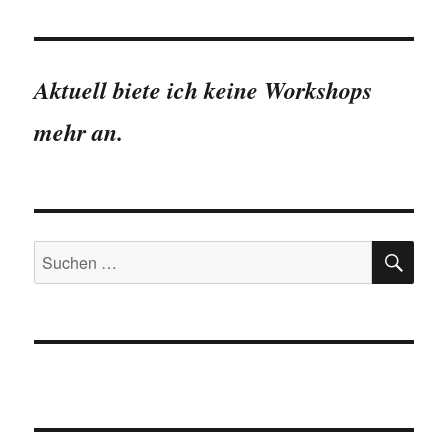
Code
parallelisieren
mit
parallel::clusterApply()
Aktuell biete ich keine Workshops
mehr an.
SU
Suchen
nach: