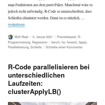
map-Funktionen aus dem purrr-Paket. Manchmal wäre es
jedoch recht aufwändig, R-Code so umzuschreiben, dass
Schleifen eliminiert werden. Dann ist es nützlich, …
„Schleifen parallelisieren in R mit foreach“
weiterlesen
Autor
Veröffentlicht
Kategorien
Wolf Riepl
5. Januar 2021
Praxisbeispiel
,
R-
am
Schlagwörter
Programmierung
,
Regression
bench
,
for
,
foreach
,
lapply
,
zu
Parallelisierung
,
Schleife
Schreibe einen Kommentar
Schleifen
parallelisieren
in
R-Code parallelisieren bei
R
mit
unterschiedlichen
foreach
Laufzeiten:
clusterApplyLB()