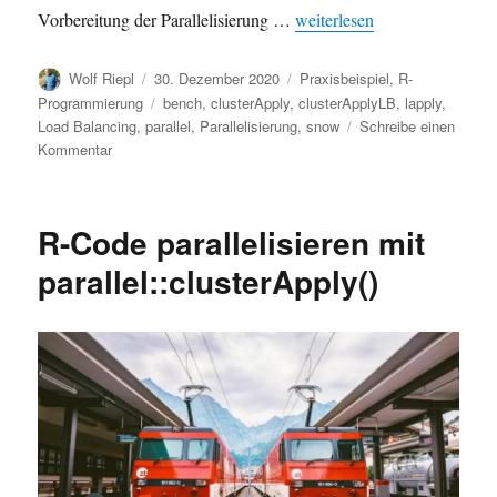
„R-Code parallelisieren bei 
Vorbereitung der Parallelisierung …
weiterlesen
Autor
Veröffentlicht
Kategorien
Wolf Riepl
30. Dezember 2020
Praxisbeispiel
,
R-
am
Schlagwörter
Programmierung
bench
,
clusterApply
,
clusterApplyLB
,
lapply
,
Load Balancing
,
parallel
,
Parallelisierung
,
snow
Schreibe einen
zu
Kommentar
R-
Code
parallelisieren
R-Code parallelisieren mit
bei
unterschiedlichen
parallel::clusterApply()
Laufzeiten:
clusterApplyLB()