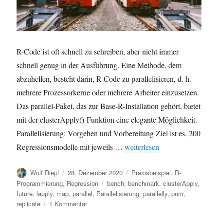
R-Code ist oft schnell zu schreiben, aber nicht immer
schnell genug in der Ausführung. Eine Methode, dem
abzuhelfen, besteht darin, R-Code zu parallelisieren, d. h.
mehrere Prozessorkerne oder mehrere Arbeiter einzusetzen.
Das parallel-Paket, das zur Base-R-Installation gehört, bietet
mit der clusterApply()-Funktion eine elegante Möglichkeit.
Parallelisierung: Vorgehen und Vorbereitung Ziel ist es, 200
„R-Code parallelisieren mit par
Regressionsmodelle mit jeweils …
weiterlesen
Autor
Veröffentlicht
Kategorien
Wolf Riepl
28. Dezember 2020
Praxisbeispiel
,
R-
am
Schlagwörter
Programmierung
,
Regression
bench
,
benchmark
,
clusterApply
,
future
,
lapply
,
map
,
parallel
,
Parallelisierung
,
parallelly
,
purrr
,
zu
replicate
1 Kommentar
R-