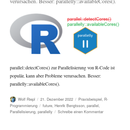
verursachen. Besser: parallelly::availableCores().
parallel::detectCores() zur Parallelisierung von R-Code ist
populär, kann aber Probleme verursachen. Besser:
parallelly::availableCores().
Autor
Veröffentlicht
Kategorien
Wolf Riepl
21. Dezember 2022
Praxisbeispiel
,
R-
am
Schlagwörter
Programmierung
future
,
Henrik Bengtsson
,
parallel
,
zu
Parallelisierung
,
parallelly
Schreibe einen Kommentar
Warum
Du
parallel::detect