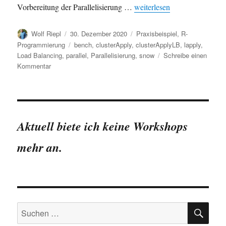
„R-Code parallelisieren bei 
Vorbereitung der Parallelisierung …
weiterlesen
Autor
Veröffentlicht
Kategorien
Wolf Riepl
30. Dezember 2020
Praxisbeispiel
,
R-
am
Schlagwörter
Programmierung
bench
,
clusterApply
,
clusterApplyLB
,
lapply
,
Load Balancing
,
parallel
,
Parallelisierung
,
snow
Schreibe einen
zu
Kommentar
R-
Code
parallelisieren
bei
unterschiedlichen
Aktuell biete ich keine Workshops
Laufzeiten:
clusterApplyLB()
mehr an.
SU
Suchen
nach: