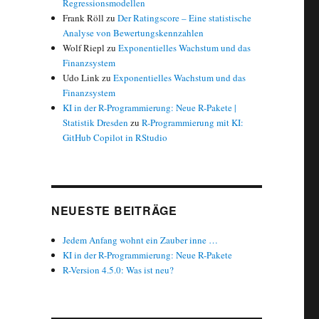
Regressionsmodellen
Frank Röll
zu
Der Ratingscore – Eine statistische
Analyse von Bewertungskennzahlen
Wolf Riepl
zu
Exponentielles Wachstum und das
Finanzsystem
Udo Link
zu
Exponentielles Wachstum und das
Finanzsystem
KI in der R-Programmierung: Neue R-Pakete |
Statistik Dresden
zu
R-Programmierung mit KI:
GitHub Copilot in RStudio
NEUESTE BEITRÄGE
Jedem Anfang wohnt ein Zauber inne …
KI in der R-Programmierung: Neue R-Pakete
R-Version 4.5.0: Was ist neu?