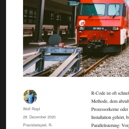
R-Code ist oft schne
Methode, dem abzuhel
Autor
Wolf Riepl
Prozessorkerne oder 
Veröffentlicht
28. Dezember 2020
Installation gehört, 
am
Kategorien
Praxisbeispiel
,
R-
Parallelisierung: Vo