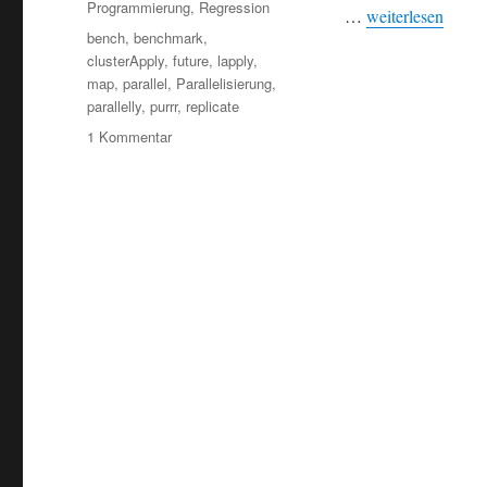
Programmierung
,
Regression
„R-Code parallelis
…
weiterlesen
Schlagwörter
bench
,
benchmark
,
clusterApply
,
future
,
lapply
,
map
,
parallel
,
Parallelisierung
,
parallelly
,
purrr
,
replicate
zu
1 Kommentar
R-
Code
parallelisieren
mit
parallel::clusterApply()