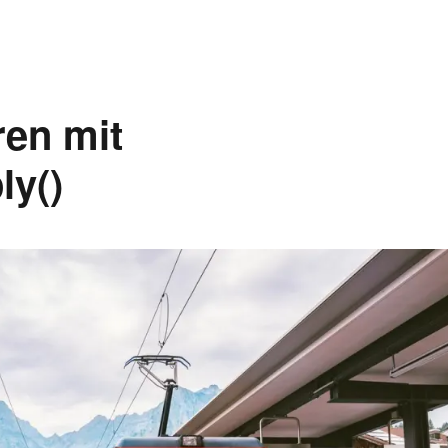
ren mit
ly()