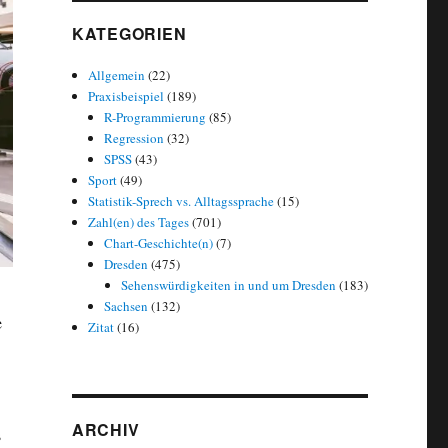
KATEGORIEN
Allgemein
(22)
Praxisbeispiel
(189)
R-Programmierung
(85)
Regression
(32)
SPSS
(43)
Sport
(49)
Statistik-Sprech vs. Alltagssprache
(15)
Zahl(en) des Tages
(701)
Chart-Geschichte(n)
(7)
Dresden
(475)
Sehenswürdigkeiten in und um Dresden
(183)
Sachsen
(132)
e
Zitat
(16)
ARCHIV
s