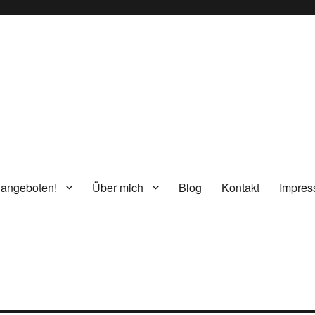
g
 angeboten!
Über mich
Blog
Kontakt
Impre