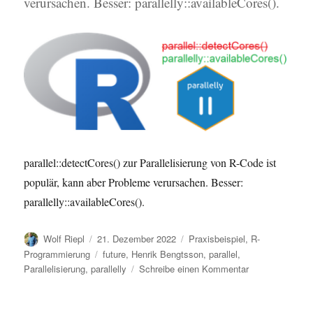
verursachen. Besser: parallelly::availableCores().
parallel::detectCores() zur Parallelisierung von R-Code ist
populär, kann aber Probleme verursachen. Besser:
parallelly::availableCores().
Autor
Veröffentlicht
Kategorien
Wolf Riepl
21. Dezember 2022
Praxisbeispiel
,
R-
am
Schlagwörter
Programmierung
future
,
Henrik Bengtsson
,
parallel
,
zu
Parallelisierung
,
parallelly
Schreibe einen Kommentar
Warum
Du
parallel::detect