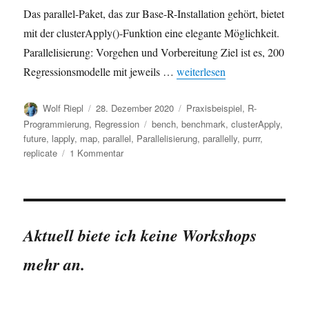
Das parallel-Paket, das zur Base-R-Installation gehört, bietet
mit der clusterApply()-Funktion eine elegante Möglichkeit.
Parallelisierung: Vorgehen und Vorbereitung Ziel ist es, 200
„R-Code parallelisieren mit par
Regressionsmodelle mit jeweils …
weiterlesen
Autor
Veröffentlicht
Kategorien
Wolf Riepl
28. Dezember 2020
Praxisbeispiel
,
R-
am
Schlagwörter
Programmierung
,
Regression
bench
,
benchmark
,
clusterApply
,
future
,
lapply
,
map
,
parallel
,
Parallelisierung
,
parallelly
,
purrr
,
zu
replicate
1 Kommentar
R-
Code
parallelisieren
mit
parallel::clusterApply()
Aktuell biete ich keine Workshops
mehr an.