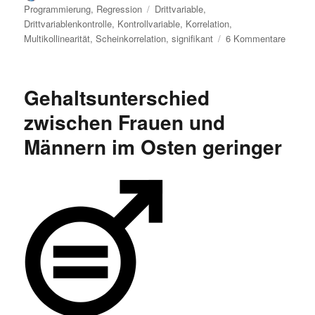
am
Schlagwörter
Programmierung
,
Regression
Drittvariable
,
Drittvariablenkontrolle
,
Kontrollvariable
,
Korrelation
,
zu
Multikollinearität
,
Scheinkorrelation
,
signifikant
6 Kommentare
Scheink
aufdec
in
Gehaltsunterschied
R
mit
zwischen Frauen und
lineare
Männern im Osten geringer
Regres