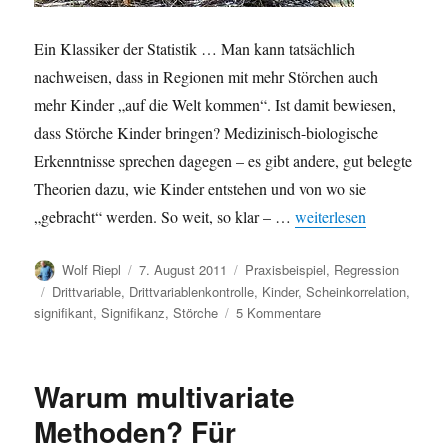
Ein Klassiker der Statistik … Man kann tatsächlich
nachweisen, dass in Regionen mit mehr Störchen auch
mehr Kinder „auf die Welt kommen“. Ist damit bewiesen,
dass Störche Kinder bringen? Medizinisch-biologische
Erkenntnisse sprechen dagegen – es gibt andere, gut belegte
Theorien dazu, wie Kinder entstehen und von wo sie
„Korrelation: Je mehr S
„gebracht“ werden. So weit, so klar – …
weiterlesen
Autor
Veröffentlicht
Kategorien
Wolf Riepl
7. August 2011
Praxisbeispiel
,
Regression
am
Schlagwörter
Drittvariable
,
Drittvariablenkontrolle
,
Kinder
,
Scheinkorrelation
,
zu
signifikant
,
Signifikanz
,
Störche
5 Kommentare
Korrelation:
Je
mehr
Warum multivariate
Störche,
desto
Methoden? Für
mehr