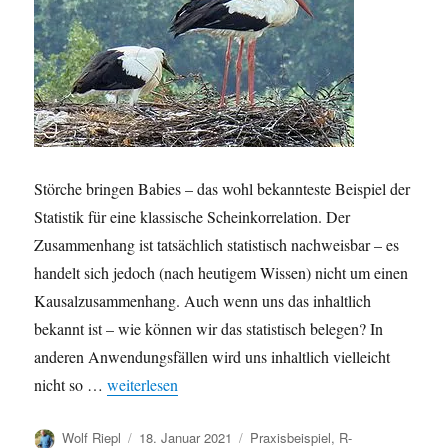
Störche bringen Babies – das wohl bekannteste Beispiel der
Statistik für eine klassische Scheinkorrelation. Der
Zusammenhang ist tatsächlich statistisch nachweisbar – es
handelt sich jedoch (nach heutigem Wissen) nicht um einen
Kausalzusammenhang. Auch wenn uns das inhaltlich
bekannt ist – wie können wir das statistisch belegen? In
anderen Anwendungsfällen wird uns inhaltlich vielleicht
„Scheinkorrelationen aufdecken in R mit linearen Re
nicht so …
weiterlesen
Autor
Veröffentlicht
Kategorien
Wolf Riepl
18. Januar 2021
Praxisbeispiel
,
R-