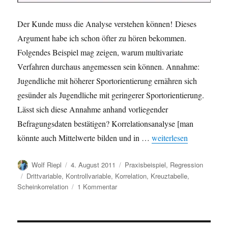
Der Kunde muss die Analyse verstehen können! Dieses
Argument habe ich schon öfter zu hören bekommen.
Folgendes Beispiel mag zeigen, warum multivariate
Verfahren durchaus angemessen sein können. Annahme:
Jugendliche mit höherer Sportorientierung ernähren sich
gesünder als Jugendliche mit geringerer Sportorientierung.
Lässt sich diese Annahme anhand vorliegender
Befragungsdaten bestätigen? Korrelationsanalyse [man
„Warum multivariate Me
könnte auch Mittelwerte bilden und in …
weiterlesen
Autor
Veröffentlicht
Kategorien
Wolf Riepl
4. August 2011
Praxisbeispiel
,
Regression
am
Schlagwörter
Drittvariable
,
Kontrollvariable
,
Korrelation
,
Kreuztabelle
,
zu
Scheinkorrelation
1 Kommentar
Warum
multivariate
Methoden?