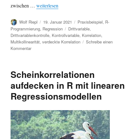
„Verdeckte Korrelationen sichtbar machen in R mit 
zwischen …
weiterlesen
Autor
Veröffentlicht
Kategorien
Wolf Riepl
19. Januar 2021
Praxisbeispiel
,
R-
am
Schlagwörter
Programmierung
,
Regression
Drittvariable
,
Drittvariablenkontrolle
,
Kontrollvariable
,
Korrelation
,
Multikollinearität
,
verdeckte Korrelation
Schreibe einen
zu
Kommentar
Verdeckte
Korrelationen
sichtbar
Scheinkorrelationen
machen
in
aufdecken in R mit linearen
R
Regressionsmodellen
mit
linearen
Modellen