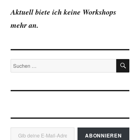
Für
kommerzielle
Aktuell biete ich keine Workshops
Forschung
reichen
mehr an.
doch
Kreuztabellen!
SU
Suchen
nach:
Gib deine E-Mail-Adresse ein ...
ABONNIEREN