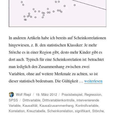
In anderen Artikeln habe ich bereits auf Scheinkorrelationen
hingewiesen, z. B. den statistischen Klassiker: Je mehr
Störche es in einer Region gibt, desto mehr Kinder gibt es
dort auch. Typisch für eine Scheinkorrelation ist: betrachtet
man lediglich den Zusammenhang zwischen zwei
Variablen, ohne auf weitere Merkmale zu achten, so ist
„Scheinkorrelation 
dieser statistisch bedeutsam. Die Gültigkeit …
weiterlesen
Autor
Veröffentlicht
Kategorien
Wolf Riepl
19. März 2012
Praxisbeispiel
,
Regression
,
am
Schlagwörter
SPSS
Drittvariable
,
Drittvariablenkontrolle
,
intervenierende
Variable
,
Kausalität
,
Kausalzusammenhang
,
Kontrollvariable
,
Korrelation
,
Kreuztabelle
,
Scheinkorrelation
,
signifikant
,
Störche
,