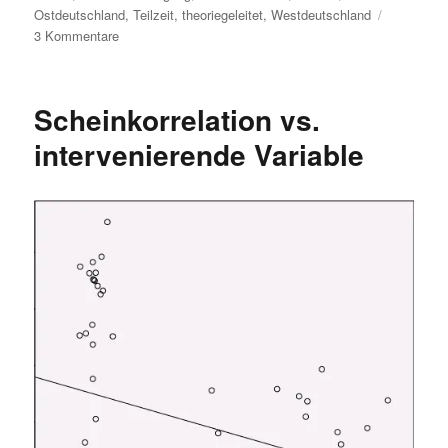
Ostdeutschland
,
Teilzeit
,
theoriegeleitet
,
Westdeutschland
zu
3 Kommentare
Gehaltsunterschied
zwischen
Frauen
Scheinkorrelation vs.
und
Männern
intervenierende Variable
im
Osten
geringer