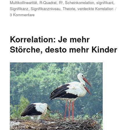
Multikollinearität
,
R-Quadrat
,
R²
,
Scheinkorrelation
,
signifikant
,
Signifikanz
,
Signifikanzniveau
,
Theorie
,
verdeckte Korrelation
zu
3 Kommentare
Regressionsmodelle:
R²,
Zielsetzung
Korrelation: Je mehr
/
Denkmodelle
Störche, desto mehr Kinder