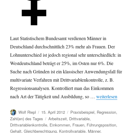
Laut Statistischem Bundesamt verdienen Männer in
Deutschland durchschnittlich 23% mehr als Frauen. Der
Lohnunterschied ist jedoch regional sehr unterschiedlich: in
Westdeutschland beträgt er 25%, im Osten nur 6%. Die
Suche nach Gründen ist ein klassischer Anwendungsfall für
multivariate Verfahren mit Drittvariablenkontrolle, z. B.
Regressionsanalysen. Kontrolliert man das Einkommen
„Gehaltsunterschie
nach Art der Tätigkeit und Ausbildung, so …
weiterlesen
Autor
Veröffentlicht
Kategorien
Wolf Riepl
15. April 2012
Praxisbeispiel
,
Regression
,
am
Schlagwörter
Zahl(en) des Tages
Arbeitszeit
,
Drittvariable
,
Drittvariablenkontrolle
,
Einkommen
,
Frauen
,
Führungsposition
,
Gehalt
,
Gleichberechtigung
,
Kontrollvariable
,
Männer
,