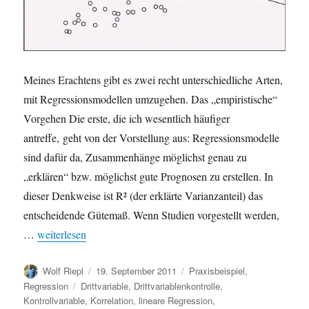
Meines Erachtens gibt es zwei recht unterschiedliche Arten,
mit Regressionsmodellen umzugehen. Das „empiristische“
Vorgehen Die erste, die ich wesentlich häufiger
antreffe, geht von der Vorstellung aus: Regressionsmodelle
sind dafür da, Zusammenhänge möglichst genau zu
„erklären“ bzw. möglichst gute Prognosen zu erstellen. In
dieser Denkweise ist R² (der erklärte Varianzanteil) das
entscheidende Gütemaß. Wenn Studien vorgestellt werden,
„Regressionsmodelle: R², Zielsetzung / Denkmodelle“
…
weiterlesen
Autor
Veröffentlicht
Kategorien
Wolf Riepl
19. September 2011
Praxisbeispiel
,
am
Schlagwörter
Regression
Drittvariable
,
Drittvariablenkontrolle
,
Kontrollvariable
,
Korrelation
,
lineare Regression
,