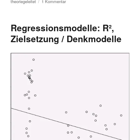
zu
theoriegeleitet
1 Kommentar
Scheinkorrelation
vs.
intervenierende
Regressionsmodelle: R²,
Variable
Zielsetzung / Denkmodelle