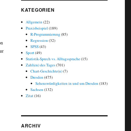
KATEGORIEN
Allgemein
(22)
Praxisbeispiel
(189)
R-Programmierung
(85)
Regression
(32)
on
SPSS
(43)
ur
Sport
(49)
Statistik-Sprech vs. Alltagssprache
(15)
Zahl(en) des Tages
(701)
Chart-Geschichte(n)
(7)
ichste Städte Deutschlands unter 600.000 Einwohnern: Dresden in Top 
Dresden
(475)
Sehenswürdigkeiten in und um Dresden
(183)
Sachsen
(132)
Zitat
(16)
ARCHIV