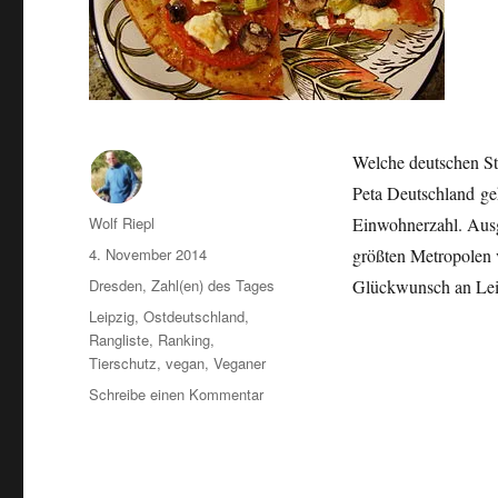
Welche deutschen St
Peta Deutschland ge
Autor
Wolf Riepl
Einwohnerzahl. Ausg
Veröffentlicht
4. November 2014
größten Metropolen v
am
Kategorien
Dresden
,
Zahl(en) des Tages
Glückwunsch an Leip
Schlagwörter
Leipzig
,
Ostdeutschland
,
Rangliste
,
Ranking
,
Tierschutz
,
vegan
,
Veganer
zu
Schreibe einen Kommentar
Vegan-
freundlichste
Städte
Deutschlands