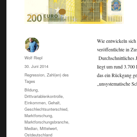
Wie entwickeln sich
veröffentlichte in Z
Autor
Wolf Riepl
Durchschnittliches 
Veröffentlicht
30. Juni 2014
liegt um rund 3.700 
am
Kategorien
Regression
,
Zahl(en) des
das ein Rückgang ge
Tages
„unsystematische S
Schlagwörter
Bildung
,
Drittvariablenkontrolle
,
Einkommen
,
Gehalt
,
Geschlechtsunterschied
,
Marktforschung
,
Marktforschungsbranche
,
Median
,
Mittelwert
,
Ostdeutschland