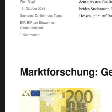
Autor
Wolf Riepl
dem stärksten Ost-Bu
Veröffentlicht
13. Oktober 2014
beiden Stadtstaaten 
am
Kategorien
Sachsen
,
Zahl(en) des Tages
Hessen „nur“ auf 
Schlagwörter
BIP
,
BIP pro Einwohner
,
Ostdeutschland
zu
1 Kommentar
BIP
pro
Kopf
nach
Bundesland
2014:
Marktforschung: Ge
Weiterhin
starkes
Ost-
West-
Gefälle