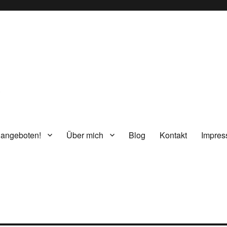
g
 angeboten!
Über mich
Blog
Kontakt
Impre