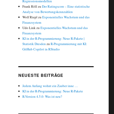
Regressionsmodellen
Frank Röll
zu
Der Ratingscore – Eine statistische
Analyse von Bewertungskennzahlen
st-Gefälle“
Wolf Riepl
zu
Exponentielles Wachstum und das
Finanzsystem
Udo Link
zu
Exponentielles Wachstum und das
Finanzsystem
KI in der R-Programmierung: Neue R-Pakete |
Statistik Dresden
zu
R-Programmierung mit KI:
GitHub Copilot in RStudio
NEUESTE BEITRÄGE
Jedem Anfang wohnt ein Zauber inne …
KI in der R-Programmierung: Neue R-Pakete
R-Version 4.5.0: Was ist neu?