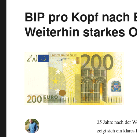
unter
600.000
BIP pro Kopf nach 
Einwohnern:
Dresden
Weiterhin starkes O
in
Top
10,
Leipzig
Spitze
25 Jahre nach der W
zeigt sich ein klare