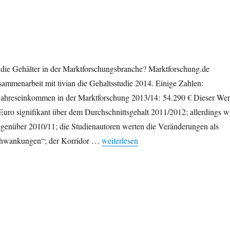
 die Gehälter in der Marktforschungsbranche? Marktforschung.de
usammenarbeit mit tivian die Gehaltsstudie 2014. Einige Zahlen:
Jahreseinkommen in der Marktforschung 2013/14: 54.290 € Dieser Wer
Euro signifikant über dem Durchschnittsgehalt 2011/2012; allerdings w
genüber 2010/11; die Studienautoren werten die Veränderungen als
„Marktforschung: Gehaltsstudie 2014“
chwankungen“; der Korridor …
weiterlesen