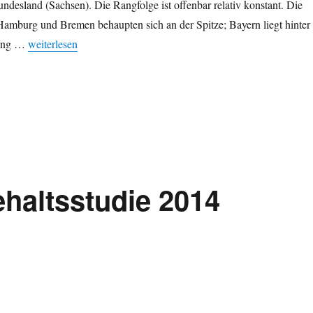
ndesland (Sachsen). Die Rangfolge ist offenbar relativ konstant. Die
Hamburg und Bremen behaupten sich an der Spitze; Bayern liegt hinter
„BIP pro Kopf nach Bundesland 2014: Weiterhin starkes Ost-We
Rang …
weiterlesen
haltsstudie 2014