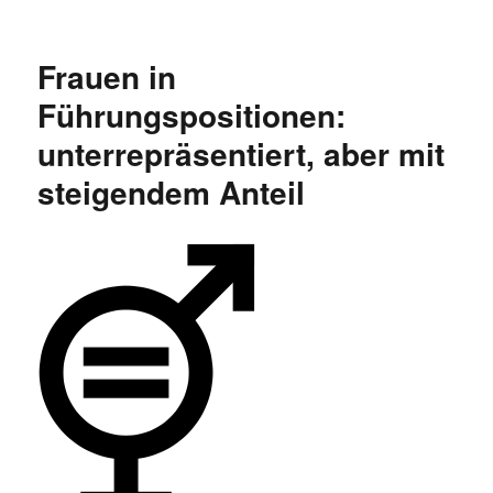
Gleichberechtigung
im
Haushalt:
Frauen in
Ost-
West-
Führungspositionen:
Unterschiede
unterrepräsentiert, aber mit
steigendem Anteil