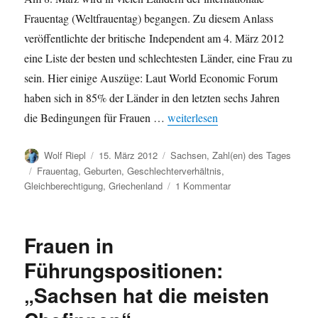
Frauentag (Weltfrauentag) begangen. Zu diesem Anlass
veröffentlichte der britische Independent am 4. März 2012
eine Liste der besten und schlechtesten Länder, eine Frau zu
sein. Hier einige Auszüge: Laut World Economic Forum
haben sich in 85% der Länder in den letzten sechs Jahren
„Zum Weltfrauentag (8. März): Be
die Bedingungen für Frauen …
weiterlesen
Autor
Veröffentlicht
Kategorien
Wolf Riepl
15. März 2012
Sachsen
,
Zahl(en) des Tages
am
Schlagwörter
Frauentag
,
Geburten
,
Geschlechterverhältnis
,
zu
Gleichberechtigung
,
Griechenland
1 Kommentar
Zum
Weltfrauentag
(8.
Frauen in
März):
Beste
Führungspositionen:
und
„Sachsen hat die meisten
schlechteste
Länder,