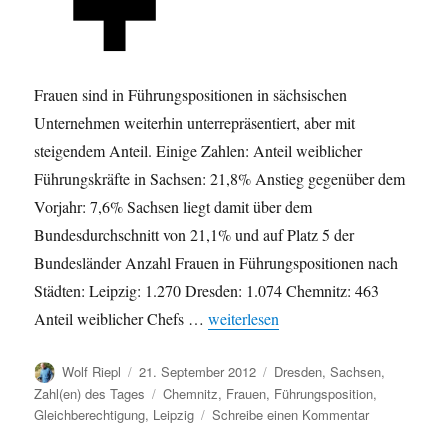
Frauen sind in Führungspositionen in sächsischen
Unternehmen weiterhin unterrepräsentiert, aber mit
steigendem Anteil. Einige Zahlen: Anteil weiblicher
Führungskräfte in Sachsen: 21,8% Anstieg gegenüber dem
Vorjahr: 7,6% Sachsen liegt damit über dem
Bundesdurchschnitt von 21,1% und auf Platz 5 der
Bundesländer Anzahl Frauen in Führungspositionen nach
Städten: Leipzig: 1.270 Dresden: 1.074 Chemnitz: 463
„Frauen in Führungspositionen: unterr
Anteil weiblicher Chefs …
weiterlesen
Autor
Veröffentlicht
Kategorien
Wolf Riepl
21. September 2012
Dresden
,
Sachsen
,
am
Schlagwörter
Zahl(en) des Tages
Chemnitz
,
Frauen
,
Führungsposition
,
zu
Gleichberechtigung
,
Leipzig
Schreibe einen Kommentar
Frauen