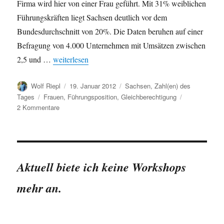
Firma wird hier von einer Frau geführt. Mit 31% weiblichen
Führungskräften liegt Sachsen deutlich vor dem
Bundesdurchschnitt von 20%. Die Daten beruhen auf einer
Befragung von 4.000 Unternehmen mit Umsätzen zwischen
„Frauen in Führungspositionen: „Sachsen hat die mei
2,5 und …
weiterlesen
Autor
Veröffentlicht
Kategorien
Wolf Riepl
19. Januar 2012
Sachsen
,
Zahl(en) des
am
Schlagwörter
Tages
Frauen
,
Führungsposition
,
Gleichberechtigung
zu
2 Kommentare
Frauen
in
Führungspositionen:
„Sachsen
hat
Aktuell biete ich keine Workshops
die
meisten
mehr an.
Chefinnen“