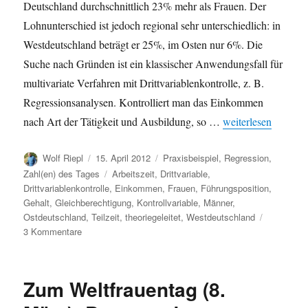
Deutschland durchschnittlich 23% mehr als Frauen. Der
Lohnunterschied ist jedoch regional sehr unterschiedlich: in
Westdeutschland beträgt er 25%, im Osten nur 6%. Die
Suche nach Gründen ist ein klassischer Anwendungsfall für
multivariate Verfahren mit Drittvariablenkontrolle, z. B.
Regressionsanalysen. Kontrolliert man das Einkommen
„Gehaltsunterschie
nach Art der Tätigkeit und Ausbildung, so …
weiterlesen
Autor
Veröffentlicht
Kategorien
Wolf Riepl
15. April 2012
Praxisbeispiel
,
Regression
,
am
Schlagwörter
Zahl(en) des Tages
Arbeitszeit
,
Drittvariable
,
Drittvariablenkontrolle
,
Einkommen
,
Frauen
,
Führungsposition
,
Gehalt
,
Gleichberechtigung
,
Kontrollvariable
,
Männer
,
Ostdeutschland
,
Teilzeit
,
theoriegeleitet
,
Westdeutschland
zu
3 Kommentare
Gehaltsunterschied
zwischen
Frauen
Zum Weltfrauentag (8.
und
Männern