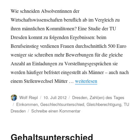
Wie schneiden Absolventinnen der
Wirtschaftswissenschaften beruflich ab im Vergleich zu
ihren männlichen Kommilitonen? Eine Studie der TU
Dresden kommt zu folgenden Ergebnissen: beim
Berufseinstieg verdienen Frauen durchschnittlich 500 Euro
weniger sie schreiben mehr Bewerbungen für die gleiche
Anzahl an Einladungen zu Vorstellungsgesprächen sie
werden häufiger befristet eingestellt als Männer – auch nach
„Studie der TU Dresden: Ungleic
einem Stellenwechsel Mütter …
weiterlesen
Autor
Veröffentlicht
Kategorien
Wolf Riepl
10. Juli 2012
Dresden
,
Zahl(en) des Tages
am
Schlagwörter
Einkommen
,
Geschlechtsunterschied
,
Gleichberechtigung
,
TU
zu
Dresden
Schreibe einen Kommentar
Studie
der
TU
Gehaltsunterschied
Dresden: