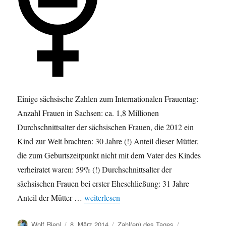
Einige sächsische Zahlen zum Internationalen Frauentag:
Anzahl Frauen in Sachsen: ca. 1,8 Millionen
Durchschnittsalter der sächsischen Frauen, die 2012 ein
Kind zur Welt brachten: 30 Jahre (!) Anteil dieser Mütter,
die zum Geburtszeitpunkt nicht mit dem Vater des Kindes
verheiratet waren: 59% (!) Durchschnittsalter der
sächsischen Frauen bei erster Eheschließung: 31 Jahre
„Zahlen aus Sachsen zum Internationalen Fr
Anteil der Mütter …
weiterlesen
Autor
Veröffentlicht
Kategorien
Schlagwörter
Wolf Riepl
8. März 2014
Zahl(en) des Tages