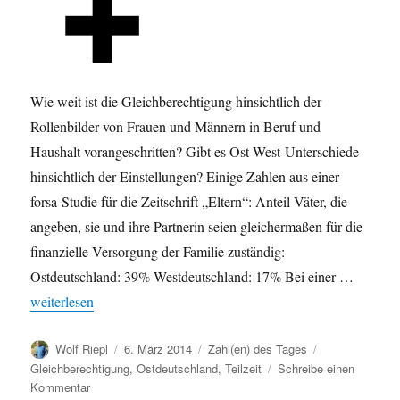
Wie weit ist die Gleichberechtigung hinsichtlich der
Rollenbilder von Frauen und Männern in Beruf und
Haushalt vorangeschritten? Gibt es Ost-West-Unterschiede
hinsichtlich der Einstellungen? Einige Zahlen aus einer
forsa-Studie für die Zeitschrift „Eltern“: Anteil Väter, die
angeben, sie und ihre Partnerin seien gleichermaßen für die
finanzielle Versorgung der Familie zuständig:
Ostdeutschland: 39% Westdeutschland: 17% Bei einer …
„Gleichberechtigung im Haushalt: Ost-West-Unterschiede“
weiterlesen
Autor
Veröffentlicht
Kategorien
Schlagwörter
Wolf Riepl
6. März 2014
Zahl(en) des Tages
am
Gleichberechtigung
,
Ostdeutschland
,
Teilzeit
Schreibe einen
zu
Kommentar