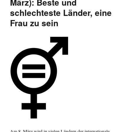
März): Beste und
im
schlechteste Länder, eine
Osten
geringer
Frau zu sein
Am 8. März wird in vielen Ländern der internationale