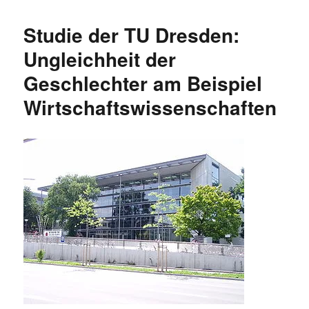
in
Führungsposi
Studie der TU Dresden:
unterrepräsent
aber
Ungleichheit der
mit
Geschlechter am Beispiel
steigendem
Anteil
Wirtschaftswissenschaften