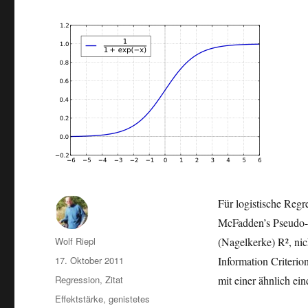
Für logistische Reg
McFadden’s Pseudo-
Autor
Wolf Riepl
(Nagelkerke) R², nic
Veröffentlicht
17. Oktober 2011
Information Criterio
am
Kategorien
Regression
,
Zitat
mit einer ähnlich ei
Schlagwörter
Effektstärke
,
genistetes