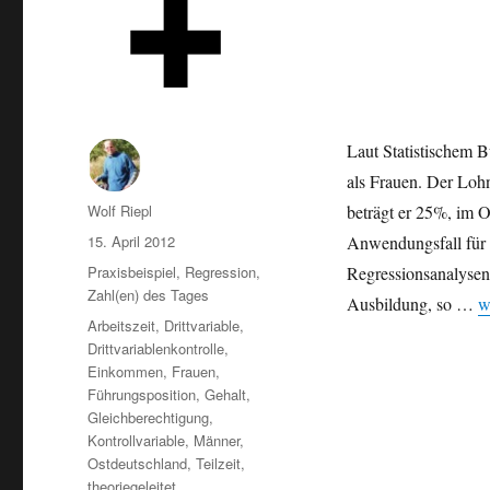
Laut Statistischem 
als Frauen. Der Lohn
Autor
Wolf Riepl
beträgt er 25%, im O
Veröffentlicht
15. April 2012
Anwendungsfall für m
am
Kategorien
Praxisbeispiel
,
Regression
,
Regressionsanalysen
Zahl(en) des Tages
„
Ausbildung, so …
w
Schlagwörter
Arbeitszeit
,
Drittvariable
,
Drittvariablenkontrolle
,
Einkommen
,
Frauen
,
Führungsposition
,
Gehalt
,
Gleichberechtigung
,
Kontrollvariable
,
Männer
,
Ostdeutschland
,
Teilzeit
,
theoriegeleitet
,