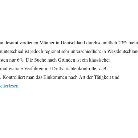
Bundesamt verdienen Männer in Deutschland durchschnittlich 23% meh
unterschied ist jedoch regional sehr unterschiedlich: in Westdeutschlan
sten nur 6%. Die Suche nach Gründen ist ein klassischer
ultivariate Verfahren mit Drittvariablenkontrolle, z. B.
. Kontrolliert man das Einkommen nach Art der Tätigkeit und
Gehaltsunterschied zwischen Frauen und Männern im Osten geringer“
eiterlesen