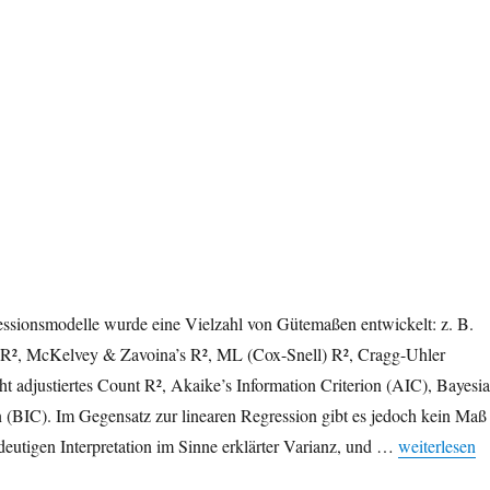
ressionsmodelle wurde eine Vielzahl von Gütemaßen entwickelt: z. B.
R², McKelvey & Zavoina’s R², ML (Cox-Snell) R², Cragg-Uhler
ht adjustiertes Count R², Akaike’s Information Criterion (AIC), Bayesi
n (BIC). Im Gegensatz zur linearen Regression gibt es jedoch kein Maß
„Logistische
ndeutigen Interpretation im Sinne erklärter Varianz, und …
weiterlesen