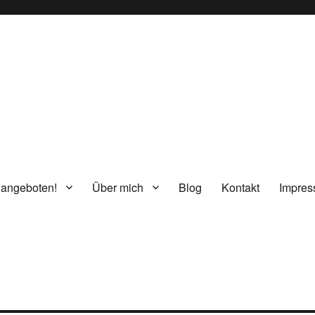
g
 angeboten!
Über mich
Blog
Kontakt
Impre