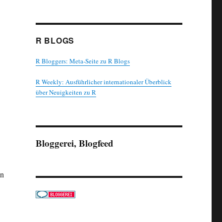
R BLOGS
R Bloggers: Meta-Seite zu R Blogs
R Weekly: Ausführlicher internationaler Überblick
über Neuigkeiten zu R
Bloggerei, Blogfeed
an
 Regression: R²“