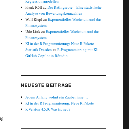
Regressionsmodellen
Frank Röll
zu
Der Ratingscore – Eine statistische
Analyse von Bewertungskennzahlen
Wolf Riepl
zu
Exponentielles Wachstum und das
Finanzsystem
Udo Link
zu
Exponentielles Wachstum und das
Finanzsystem
KI in der R-Programmierung: Neue R-Pakete |
Statistik Dresden
zu
R-Programmierung mit KI:
GitHub Copilot in RStudio
NEUESTE BEITRÄGE
Jedem Anfang wohnt ein Zauber inne …
KI in der R-Programmierung: Neue R-Pakete
R-Version 4.5.0: Was ist neu?
ng