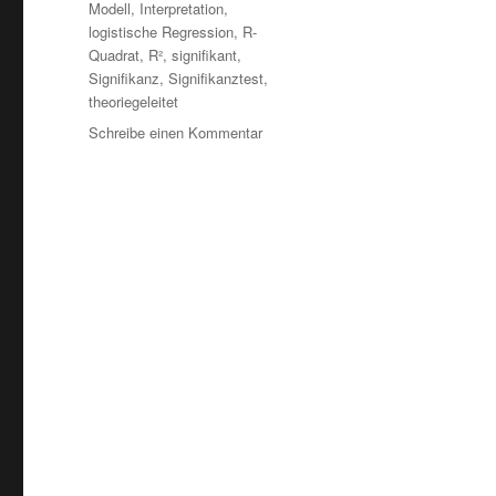
Modell
,
Interpretation
,
logistische Regression
,
R-
Quadrat
,
R²
,
signifikant
,
Signifikanz
,
Signifikanztest
,
theoriegeleitet
zu
Schreibe einen Kommentar
Logistische
Regression:
R²