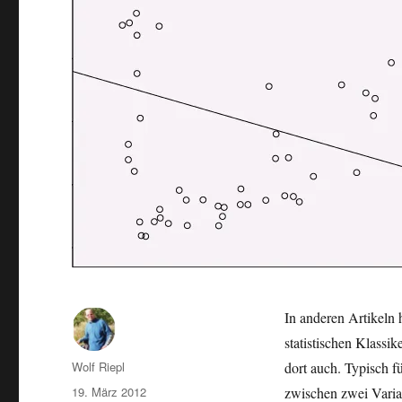
In anderen Artikeln 
statistischen Klassik
Autor
Wolf Riepl
dort auch. Typisch f
Veröffentlicht
19. März 2012
zwischen zwei Variab