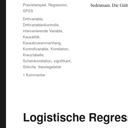
am
Kategorien
Praxisbeispiel
,
Regression
,
bedeutsam. Die Gül
SPSS
Schlagwörter
Drittvariable
,
Drittvariablenkontrolle
,
intervenierende Variable
,
Kausalität
,
Kausalzusammenhang
,
Kontrollvariable
,
Korrelation
,
Kreuztabelle
,
Scheinkorrelation
,
signifikant
,
Störche
,
theoriegeleitet
zu
1 Kommentar
Scheinkorrelation
vs.
intervenierende
Variable
Logistische Regres