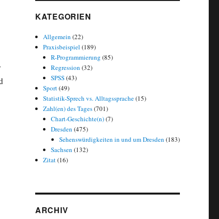
KATEGORIEN
Allgemein
(22)
Praxisbeispiel
(189)
R-Programmierung
(85)
r
Regression
(32)
SPSS
(43)
d
Sport
(49)
Statistik-Sprech vs. Alltagssprache
(15)
Zahl(en) des Tages
(701)
Chart-Geschichte(n)
(7)
Dresden
(475)
Sehenswürdigkeiten in und um Dresden
(183)
Sachsen
(132)
Zitat
(16)
ARCHIV