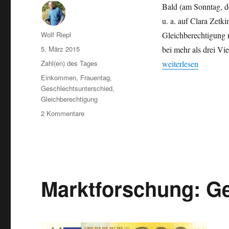
Bald (am Sonntag, de
u. a. auf Clara Zetki
Autor
Wolf Riepl
Gleichberechtigung ni
Veröffentlicht
5. März 2015
bei mehr als drei V
am
Kategorien
„Internationaler Fr
Zahl(en) des Tages
weiterlesen
Schlagwörter
Einkommen
,
Frauentag
,
Geschlechtsunterschied
,
Gleichberechtigung
zu
2 Kommentare
Internationaler
Frauentag
am
8.
März:
Haupteinkommensbezieher
Marktforschung: Ge
bei
Paaren
in
Deutschland