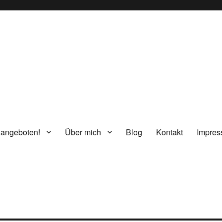
g
 angeboten!
Über mich
Blog
Kontakt
Impre