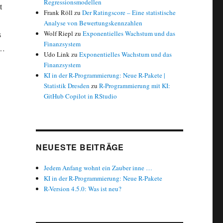
Regressionsmodellen
t
Frank Röll
zu
Der Ratingscore – Eine statistische
Analyse von Bewertungskennzahlen
s
Wolf Riepl
zu
Exponentielles Wachstum und das
Finanzsystem
 …
Udo Link
zu
Exponentielles Wachstum und das
nd“
Finanzsystem
KI in der R-Programmierung: Neue R-Pakete |
Statistik Dresden
zu
R-Programmierung mit KI:
GitHub Copilot in RStudio
NEUESTE BEITRÄGE
Jedem Anfang wohnt ein Zauber inne …
KI in der R-Programmierung: Neue R-Pakete
R-Version 4.5.0: Was ist neu?