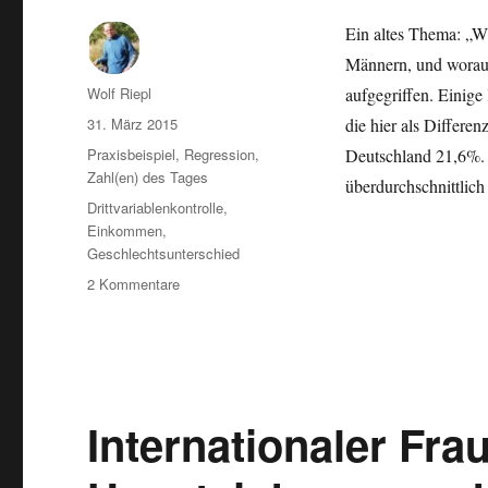
Ein altes Thema: „W
Männern, und worauf
Autor
Wolf Riepl
aufgegriffen. Einig
Veröffentlicht
31. März 2015
die hier als Differe
am
Kategorien
Praxisbeispiel
,
Regression
,
Deutschland 21,6%. 
Zahl(en) des Tages
überdurchschnittli
Schlagwörter
Drittvariablenkontrolle
,
Einkommen
,
Geschlechtsunterschied
zu
2 Kommentare
Frauen
verdienen
weniger
als
Männer:
Statistische
Internationaler Fra
Erklärungen,
Gerechtigkeit