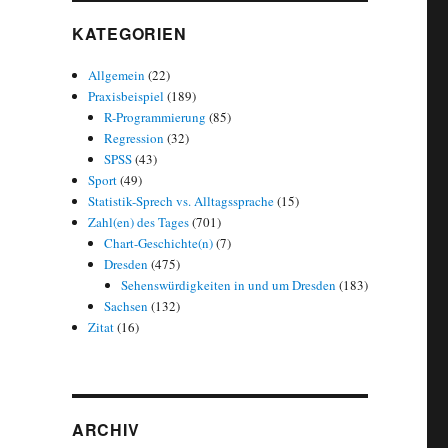
KATEGORIEN
Allgemein
(22)
Praxisbeispiel
(189)
R-Programmierung
(85)
Regression
(32)
SPSS
(43)
rechtigkeit“
Sport
(49)
Statistik-Sprech vs. Alltagssprache
(15)
Zahl(en) des Tages
(701)
Chart-Geschichte(n)
(7)
Dresden
(475)
Sehenswürdigkeiten in und um Dresden
(183)
Sachsen
(132)
Zitat
(16)
ARCHIV