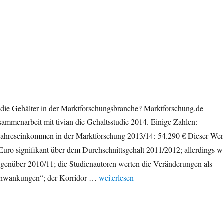
 die Gehälter in der Marktforschungsbranche? Marktforschung.de
usammenarbeit mit tivian die Gehaltsstudie 2014. Einige Zahlen:
Jahreseinkommen in der Marktforschung 2013/14: 54.290 € Dieser Wer
Euro signifikant über dem Durchschnittsgehalt 2011/2012; allerdings w
genüber 2010/11; die Studienautoren werten die Veränderungen als
„Marktforschung: Gehaltsstudie 2014“
chwankungen“; der Korridor …
weiterlesen