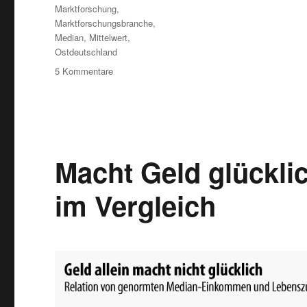
Marktforschung
,
Marktforschungsbranche
,
Median
,
Mittelwert
,
Ostdeutschland
zu
5 Kommentare
Marktforschung:
Gehaltsstudie
2014
Macht Geld glückli
im Vergleich