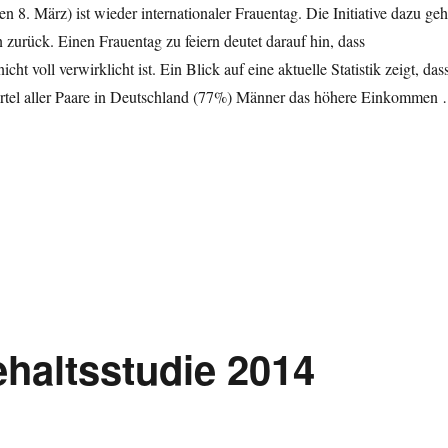
n 8. März) ist wieder internationaler Frauentag. Die Initiative dazu geh
n zurück. Einen Frauentag zu feiern deutet darauf hin, dass
cht voll verwirklicht ist. Ein Blick auf eine aktuelle Statistik zeigt, das
iertel aller Paare in Deutschland (77%) Männer das höhere Einkommen
auentag am 8. März: Haupteinkommensbezieher bei Paaren in Deutschla
haltsstudie 2014