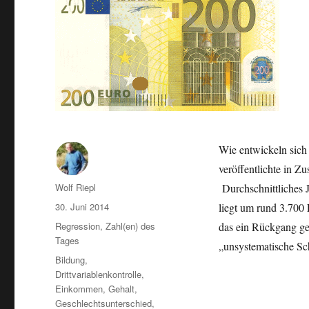
Wie entwickeln sich
veröffentlichte in Z
Autor
Wolf Riepl
Durchschnittliches 
Veröffentlicht
30. Juni 2014
liegt um rund 3.700 
am
Kategorien
Regression
,
Zahl(en) des
das ein Rückgang ge
Tages
„unsystematische S
Schlagwörter
Bildung
,
Drittvariablenkontrolle
,
Einkommen
,
Gehalt
,
Geschlechtsunterschied
,