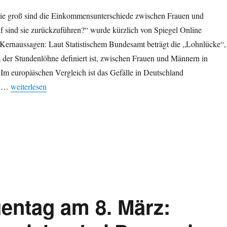
ie groß sind die Einkommensunterschiede zwischen Frauen und
 sind sie zurückzuführen?“ wurde kürzlich von Spiegel Online
e Kernaussagen: Laut Statistischem Bundesamt beträgt die „Lohnlücke“,
nz der Stundenlöhne definiert ist, zwischen Frauen und Männern in
Im europäischen Vergleich ist das Gefälle in Deutschland
„Frauen verdienen weniger als Männer: Statistische Erklärungen, Ge
ch …
weiterlesen
uentag am 8. März: