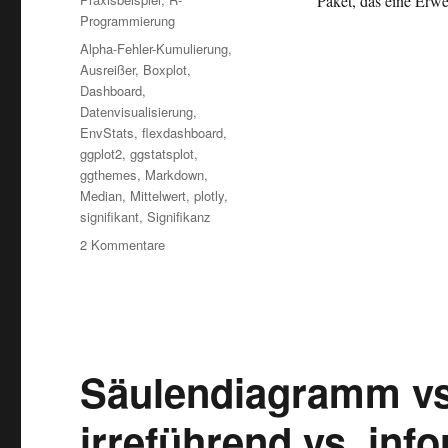
Paket, das eine Erw
Programmierung
Schlagwörter
Alpha-Fehler-Kumulierung
,
Ausreißer
,
Boxplot
,
Dashboard
,
Datenvisualisierung
,
EnvStats
,
flexdashboard
,
ggplot2
,
ggstatsplot
,
ggthemes
,
Markdown
,
Median
,
Mittelwert
,
plotly
,
signifikant
,
Signifikanz
zu
2 Kommentare
Datenvisualisierung:
Informative
Boxplots
in
R
(ggplot2
Säulendiagramm vs
und
mehr)
irreführend vs. inf