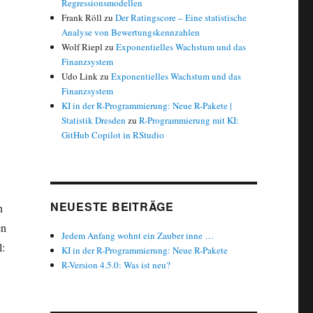
Regressionsmodellen
Frank Röll
zu
Der Ratingscore – Eine statistische
Analyse von Bewertungskennzahlen
Wolf Riepl
zu
Exponentielles Wachstum und das
Finanzsystem
Udo Link
zu
Exponentielles Wachstum und das
Finanzsystem
KI in der R-Programmierung: Neue R-Pakete |
Statistik Dresden
zu
R-Programmierung mit KI:
GitHub Copilot in RStudio
NEUESTE BEITRÄGE
n
en
Jedem Anfang wohnt ein Zauber inne …
l:
KI in der R-Programmierung: Neue R-Pakete
mm – irreführend vs. informativ?“
R-Version 4.5.0: Was ist neu?