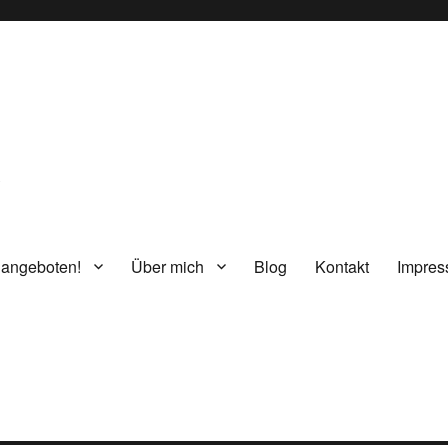
g
 angeboten!
Über mich
Blog
Kontakt
Impre