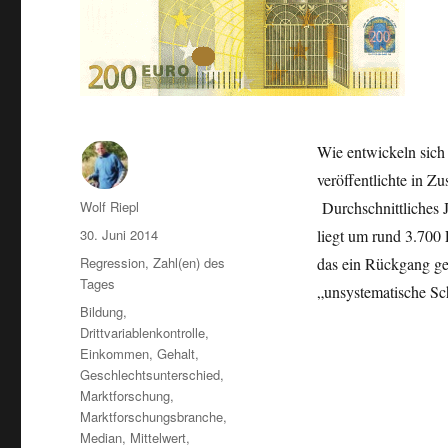
Wie entwickeln sich
veröffentlichte in Z
Autor
Wolf Riepl
Durchschnittliches 
Veröffentlicht
30. Juni 2014
liegt um rund 3.700 
am
Kategorien
Regression
,
Zahl(en) des
das ein Rückgang ge
Tages
„unsystematische S
Schlagwörter
Bildung
,
Drittvariablenkontrolle
,
Einkommen
,
Gehalt
,
Geschlechtsunterschied
,
Marktforschung
,
Marktforschungsbranche
,
Median
,
Mittelwert
,