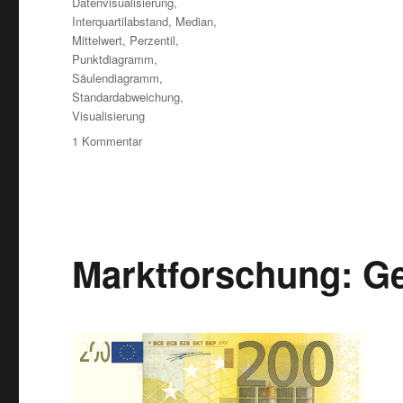
Datenvisualisierung
,
Interquartilabstand
,
Median
,
Mittelwert
,
Perzentil
,
Punktdiagramm
,
Säulendiagramm
,
Standardabweichung
,
Visualisierung
zu
1 Kommentar
Säulendiagramm
vs.
Punktdiagramm
–
irreführend
vs.
Marktforschung: Ge
informativ?