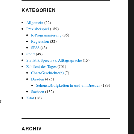
KATEGORIEN
Allgemein
(22)
Praxisbeispiel
(189)
R-Programmierung
(85)
Regression
(32)
SPSS
(43)
Sport
(49)
Statistik-Sprech vs. Alltagssprache
(15)
Zahl(en) des Tages
(701)
Chart-Geschichte(n)
(7)
Dresden
(475)
Sehenswürdigkeiten in und um Dresden
(183)
Sachsen
(132)
Zitat
(16)
r
ARCHIV
lot2 und mehr)“