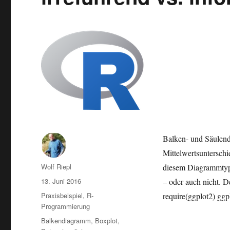
Balken- und Säulen
Mittelwertsunterschi
Autor
Wolf Riepl
diesem Diagrammtyp 
Veröffentlicht
13. Juni 2016
– oder auch nicht. De
am
Kategorien
Praxisbeispiel
,
R-
require(ggplot2) ggp
Programmierung
Schlagwörter
Balkendiagramm
,
Boxplot
,