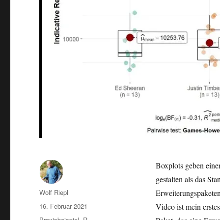
Boxplots geben einen
gestalten als das St
Autor
Wolf Riepl
Erweiterungspaketen.
Veröffentlicht
16. Februar 2021
Video ist mein erste
am
Kategorien
Praxisbeispiel
,
R-