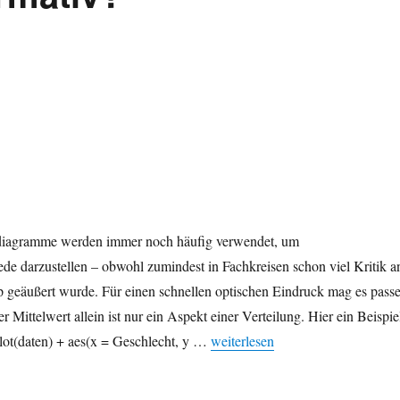
diagramme werden immer noch häufig verwendet, um
ede darzustellen – obwohl zumindest in Fachkreisen schon viel Kritik a
geäußert wurde. Für einen schnellen optischen Eindruck mag es pass
r Mittelwert allein ist nur ein Aspekt einer Verteilung. Hier ein Beispie
„Säulendiagramm vs. Punktdiagra
lot(daten) + aes(x = Geschlecht, y …
weiterlesen