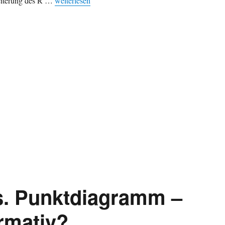
eiterung des R …
weiterlesen
. Punktdiagramm –
ormativ?