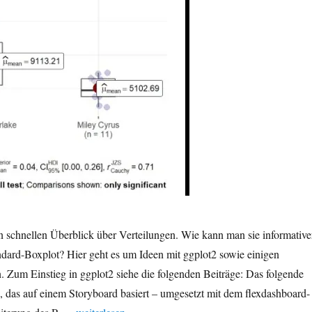
 schnellen Überblick über Verteilungen. Wie kann man sie informative
andard-Boxplot? Hier geht es um Ideen mit ggplot2 sowie einigen
 Zum Einstieg in ggplot2 siehe die folgenden Beiträge: Das folgende
s, das auf einem Storyboard basiert – umgesetzt mit dem flexdashboard-
„Datenvisualisierung: Informative Boxplots in R (ggp