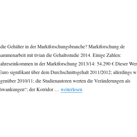
 die Gehälter in der Marktforschungsbranche? Marktforschung.de
usammenarbeit mit tivian die Gehaltsstudie 2014. Einige Zahlen:
Jahreseinkommen in der Marktforschung 2013/14: 54.290 € Dieser Wer
Euro signifikant über dem Durchschnittsgehalt 2011/2012; allerdings w
genüber 2010/11; die Studienautoren werten die Veränderungen als
„Marktforschung: Gehaltsstudie 2014“
chwankungen“; der Korridor …
weiterlesen