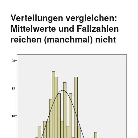
oder
Median?
Verteilungen vergleichen:
Beschreibung
der
Mittelwerte und Fallzahlen
Einkommensverteilung
reichen (manchmal) nicht