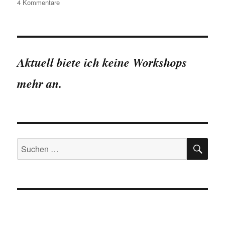
zu
4 Kommentare
Verteilungen
vergleichen:
Mittelwerte
und
Fallzahlen
Aktuell biete ich keine Workshops
reichen
(manchmal)
mehr an.
nicht
SU
Suchen
nach: