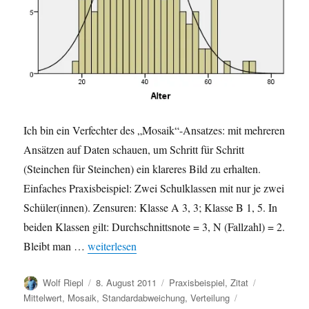
Ich bin ein Verfechter des „Mosaik“-Ansatzes: mit mehreren
Ansätzen auf Daten schauen, um Schritt für Schritt
(Steinchen für Steinchen) ein klareres Bild zu erhalten.
Einfaches Praxisbeispiel: Zwei Schulklassen mit nur je zwei
Schüler(innen). Zensuren: Klasse A 3, 3; Klasse B 1, 5. In
beiden Klassen gilt: Durchschnittsnote = 3, N (Fallzahl) = 2.
„Verteilungen vergleichen: Mittelwerte und Fallza
Bleibt man …
weiterlesen
Autor
Veröffentlicht
Kategorien
Schlagwörte
Wolf Riepl
8. August 2011
Praxisbeispiel
,
Zitat
am
Mittelwert
,
Mosaik
,
Standardabweichung
,
Verteilung