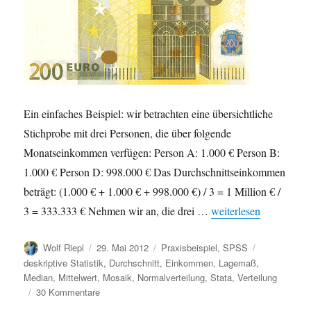
Ein einfaches Beispiel: wir betrachten eine übersichtliche
Stichprobe mit drei Personen, die über folgende
Monatseinkommen verfügen: Person A: 1.000 € Person B:
1.000 € Person D: 998.000 € Das Durchschnittseinkommen
beträgt: (1.000 € + 1.000 € + 998.000 €) / 3 = 1 Million € /
„Mittelwert oder Med
3 = 333.333 € Nehmen wir an, die drei …
weiterlesen
Autor
Veröffentlicht
Kategorien
Schlagwörte
Wolf Riepl
29. Mai 2012
Praxisbeispiel
,
SPSS
am
deskriptive Statistik
,
Durchschnitt
,
Einkommen
,
Lagemaß
,
Median
,
Mittelwert
,
Mosaik
,
Normalverteilung
,
Stata
,
Verteilung
zu
30 Kommentare
Mittelwert