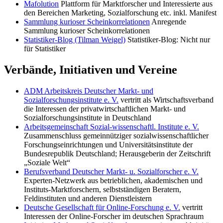
Mafolution
Plattform für Marktforscher und Interessierte aus
den Bereichen Marketing, Sozialforschung etc. inkl. Manifest
Sammlung kurioser Scheinkorrelationen
Anregende
Sammlung kurioser Scheinkorrelationen
Statistiker-Blog (Tilman Weigel)
Statistiker-Blog: Nicht nur
für Statistiker
Verbände, Initiativen und Vereine
ADM Arbeitskreis Deutscher Markt- und
Sozialforschungsinstitute e. V.
vertritt als Wirtschaftsverband
die Interessen der privatwirtschaftlichen Markt- und
Sozialforschungsinstitute in Deutschland
Arbeitsgemeinschaft Sozial-wissenschaftl. Institute e. V.
Zusammenschluss gemeinnütziger sozialwissenschaftlicher
Forschungseinrichtungen und Universitätsinstitute der
Bundesrepublik Deutschland; Herausgeberin der Zeitschrift
„Soziale Welt“
Berufsverband Deutscher Markt- u. Sozialforscher e. V.
Experten-Netzwerk aus betrieblichen, akademischen und
Instituts-Marktforschern, selbstständigen Beratern,
Feldinstituten und anderen Dienstleistern
Deutsche Gesellschaft für Online-Forschung e. V.
vertritt
Interessen der Online-Forscher im deutschen Sprachraum