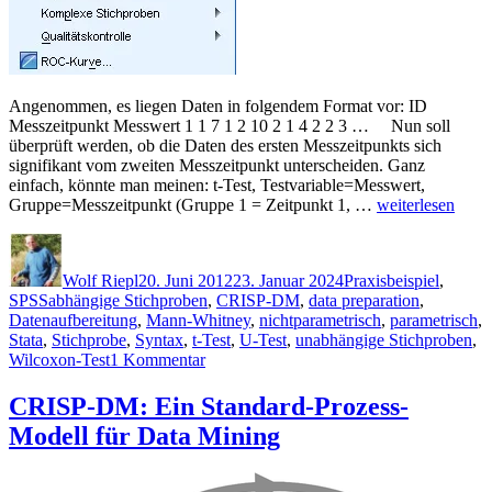
Angenommen, es liegen Daten in folgendem Format vor: ID
Messzeitpunkt Messwert 1 1 7 1 2 10 2 1 4 2 2 3 … Nun soll
überprüft werden, ob die Daten des ersten Messzeitpunkts sich
signifikant vom zweiten Messzeitpunkt unterscheiden. Ganz
einfach, könnte man meinen: t-Test, Testvariable=Messwert,
„Datenaufbereit
Gruppe=Messzeitpunkt (Gruppe 1 = Zeitpunkt 1, …
weiterlesen
für
Autor
Veröffentlicht
Kategorien
abhängige
am
Stichproben:
Wolf Riepl
20. Juni 2012
23. Januar 2024
Praxisbeispiel
,
long-
Schlagwörter
SPSS
abhängige Stichproben
,
CRISP-DM
,
data preparation
,
und
Datenaufbereitung
,
Mann-Whitney
,
nichtparametrisch
,
parametrisch
,
wide-
Stata
,
Stichprobe
,
Syntax
,
t-Test
,
U-Test
,
unabhängige Stichproben
,
Format“
zu
Wilcoxon-Test
1 Kommentar
Datenaufbereitung
für
CRISP-DM: Ein Standard-Prozess-
abhängige
Modell für Data Mining
Stichproben:
long-
und