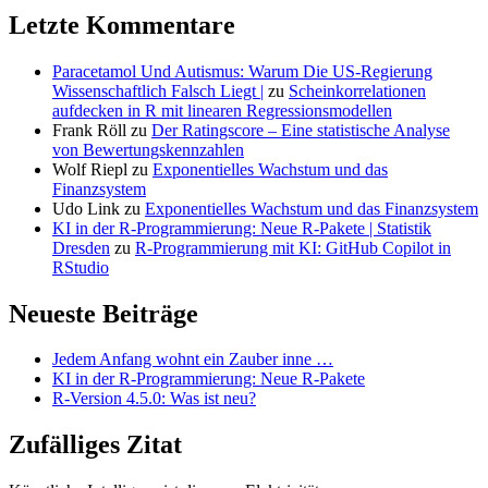
Letzte Kommentare
Paracetamol Und Autismus: Warum Die US-Regierung
Wissenschaftlich Falsch Liegt |
zu
Scheinkorrelationen
aufdecken in R mit linearen Regressionsmodellen
Frank Röll
zu
Der Ratingscore – Eine statistische Analyse
von Bewertungskennzahlen
Wolf Riepl
zu
Exponentielles Wachstum und das
Finanzsystem
Udo Link
zu
Exponentielles Wachstum und das Finanzsystem
KI in der R-Programmierung: Neue R-Pakete | Statistik
Dresden
zu
R-Programmierung mit KI: GitHub Copilot in
RStudio
Neueste Beiträge
Jedem Anfang wohnt ein Zauber inne …
KI in der R-Programmierung: Neue R-Pakete
R-Version 4.5.0: Was ist neu?
Zufälliges Zitat