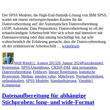
Der SPSS Modeler, die High-End-Statistik-Lösung von IBM SPSS,
wartet mit einem vielversprechenden Knoten für die
Datenvorbereitung auf: der Automatischen Datenvorbereitung
(ADP, Automatic Data Preparation). Datenvorbereitung ist oft der
zeitaufwändigste Arbeitsschritt Wer sich schon mal intensiver mit
Datenauswertung oder data mining beschäftigt hat, hat sehr
wahrscheinlich die Erfahrung gemacht, dass die Datenvorbereitung
„SPSS
oft der zeitintensivste Arbeitsschritt …
weiterlesen
Modeler
Autor
Veröffentlicht
Kategorien
–
am
Automatische
Wolf Riepl
12. August 2013
20. Januar 2024
Praxisbeispiel
,
Datenvorbereitung:
Schlagwörter
Regression
,
SPSS
Algorithmus
,
CRISP-DM
,
data preparation
,
Was
Datenvorbereitung
,
Fehlwert
,
lineare Regression
,
logistische
passiert
Regression
,
Median
,
missing value
,
Mittelwert
,
Normalverteilung
,
da?“
ordinalskaliert
,
SPSS Modeler
,
Standardisierung
,
Variable
1
zu
Kommentar
SPSS
Modeler
Datenaufbereitung für abhängige
–
Stichproben: long- und wide-Format
Automatische
Datenvorbereitung: