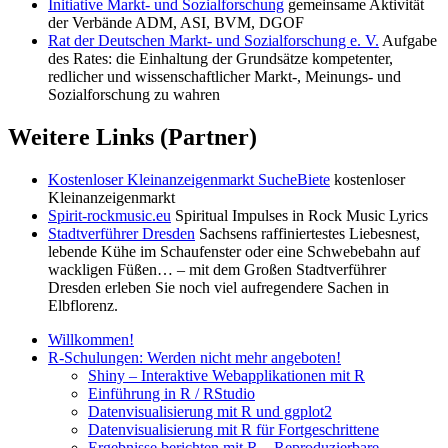
Initiative Markt- und Sozialforschung
gemeinsame Aktivität
der Verbände ADM, ASI, BVM, DGOF
Rat der Deutschen Markt- und Sozialforschung e. V.
Aufgabe
des Rates: die Einhaltung der Grundsätze kompetenter,
redlicher und wissenschaftlicher Markt-, Meinungs- und
Sozialforschung zu wahren
Weitere Links (Partner)
Kostenloser Kleinanzeigenmarkt SucheBiete
kostenloser
Kleinanzeigenmarkt
Spirit-rockmusic.eu
Spiritual Impulses in Rock Music Lyrics
Stadtverführer Dresden
Sachsens raffiniertestes Liebesnest,
lebende Kühe im Schaufenster oder eine Schwebebahn auf
wackligen Füßen… – mit dem Großen Stadtverführer
Dresden erleben Sie noch viel aufregendere Sachen in
Elbflorenz.
Willkommen!
R-Schulungen: Werden nicht mehr angeboten!
Shiny – Interaktive Webapplikationen mit R
Einführung in R / RStudio
Datenvisualisierung mit R und ggplot2
Datenvisualisierung mit R für Fortgeschrittene
Ergebnisse berichten mit R – Reproduzierbare