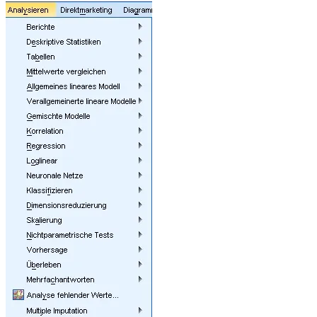
Was
passiert
da?