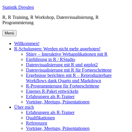
Zum
Statistik Dresden
Inhalt
R, R Training, R Workshop, Datenvisualisierung, R
springen
Programmierung
Menü
Willkommen!
R-Schulungen: Werden nicht mehr angeboten!
Shiny – Interaktive Webapplikationen mit R
Einführung in R / RStudio
Datenvisualisierung mit R und ggplot2
Datenvisualisierung mit R für Fortgeschrittene
Ergebnisse berichten mit R – Reproduzierbare
Workflows dank Quarto und Markdown
R-Programmierung für Fortgeschrittene
Eigenes R-Paket entwickeln
Erfahrungen als R-Trainer
Vorträge, Meetups, Präsentationen
Über mich
Erfahrungen als R-Trainer
Qualifikationen
Referenzen
Vorträge, Meetups, Präsentationen