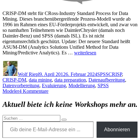
CRISP-DM steht für CRoss-Industry Standard Process for Data
Mining. Dieses branchenübergreifende Prozess-Modell wurde ab
1996 im Rahmen eines EU-Förderprojekts entwickelt, und zwar von
so namhaften Teilnehmern wie DaimlerChrysler (damals noch
Daimler-Benz) und SPSS (damals ISL). Es ist nicht
eigentumsrechtlich geschützt. Update: Der neuere Standard heißt
ASUM-DM (Analytics Solutions Unified Method for Data
„CRISP-
Mining/Predictive Analytics). Es …
weiterlesen
DM:
Autor
Veröffentlicht
Kategorien
Schlagwörter
Ein
am
Standard-
Wolf Riepl
9. April 2012
6. Februar 2024
SPSS
CRISP
,
Prozess-
CRISP-DM
,
data mining
,
data preparation
,
Datenaufbereitung
,
Modell
Datenvorbereitung
,
Evaluierung
,
Modellierung
,
SPSS
für
zu
Modeler
4 Kommentare
Data
CRISP-
Mining“
DM:
Aktuell biete ich keine Workshops mehr an.
Ein
Standard-
Suchen
Prozess-
Gib deine E-Mail-Adresse ein ...
Suchen
nach:
Modell
Abonnieren
für
Data