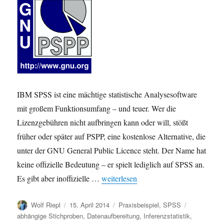
IBM SPSS ist eine mächtige statistische Analysesoftware
mit großem Funktionsumfang – und teuer. Wer die
Lizenzgebühren nicht aufbringen kann oder will, stößt
früher oder später auf PSPP, eine kostenlose Alternative, die
unter der GNU General Public Licence steht. Der Name hat
keine offizielle Bedeutung – er spielt lediglich auf SPSS an.
„PSPP: Wie gut ist die kostenlose Alt
Es gibt aber inoffizielle …
weiterlesen
Autor
Veröffentlicht
Kategorien
Schlagwört
Wolf Riepl
15. April 2014
Praxisbeispiel
,
SPSS
am
abhängige Stichproben
,
Datenaufbereitung
,
Inferenzstatistik
,