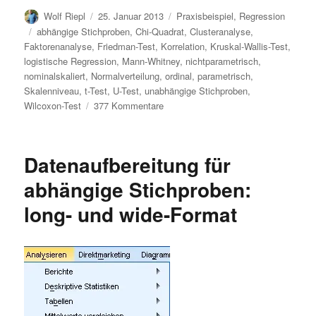
Autor
Veröffentlicht
Kategorien
Wolf Riepl
25. Januar 2013
Praxisbeispiel
,
Regression
am
Schlagwörter
abhängige Stichproben
,
Chi-Quadrat
,
Clusteranalyse
,
Faktorenanalyse
,
Friedman-Test
,
Korrelation
,
Kruskal-Wallis-Test
,
logistische Regression
,
Mann-Whitney
,
nichtparametrisch
,
nominalskaliert
,
Normalverteilung
,
ordinal
,
parametrisch
,
Skalenniveau
,
t-Test
,
U-Test
,
unabhängige Stichproben
,
zu
Wilcoxon-Test
377 Kommentare
Methodenberatung:
Welcher
statistische
Datenaufbereitung für
Test
passt
abhängige Stichproben:
zu
long- und wide-Format
meiner
Fragestellung
und
meinen
Daten?