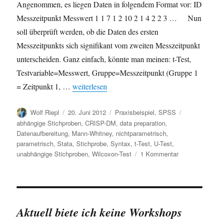
Angenommen, es liegen Daten in folgendem Format vor: ID
Messzeitpunkt Messwert 1 1 7 1 2 10 2 1 4 2 2 3 … Nun
soll überprüft werden, ob die Daten des ersten
Messzeitpunkts sich signifikant vom zweiten Messzeitpunkt
unterscheiden. Ganz einfach, könnte man meinen: t-Test,
Testvariable=Messwert, Gruppe=Messzeitpunkt (Gruppe 1
„Datenaufbereitung für abhängige Stichproben
= Zeitpunkt 1, …
weiterlesen
Autor
Veröffentlicht
Kategorien
Schlagwörte
Wolf Riepl
20. Juni 2012
Praxisbeispiel
,
SPSS
am
abhängige Stichproben
,
CRISP-DM
,
data preparation
,
Datenaufbereitung
,
Mann-Whitney
,
nichtparametrisch
,
parametrisch
,
Stata
,
Stichprobe
,
Syntax
,
t-Test
,
U-Test
,
zu
unabhängige Stichproben
,
Wilcoxon-Test
1 Kommentar
Datenaufberei
für
abhängige
Stichproben:
long-
Aktuell biete ich keine Workshops
und