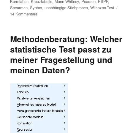
Korrelation
,
Kreuztabelle
,
Mann-Whitney
,
Pearson
,
PSPP
,
Spearman
,
Syntax
,
unabhängige Stichproben
,
Wilcoxon-Test
zu
14 Kommentare
PSPP:
Wie
gut
Methodenberatung: Welcher
ist
die
statistische Test passt zu
kostenlose
meiner Fragestellung und
Alternative
zu
meinen Daten?
SPSS?