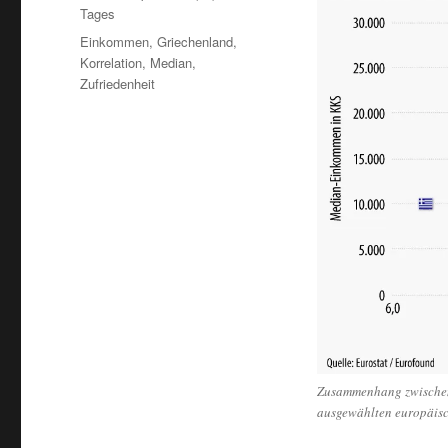
Tages
Schlagwörter
Einkommen
,
Griechenland
,
Korrelation
,
Median
,
Zufriedenheit
Zusammenhang zwischen
ausgewählten europäis