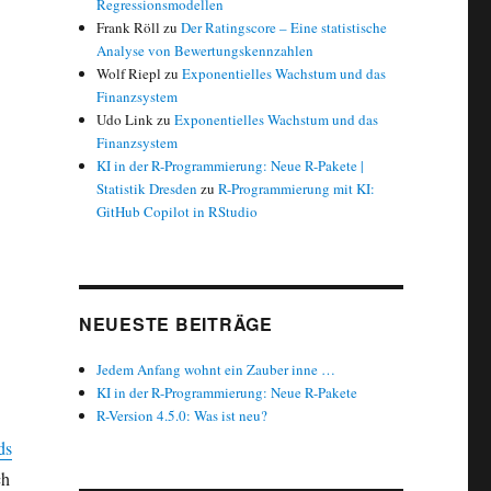
Regressionsmodellen
Frank Röll
zu
Der Ratingscore – Eine statistische
Analyse von Bewertungskennzahlen
Wolf Riepl
zu
Exponentielles Wachstum und das
Finanzsystem
Udo Link
zu
Exponentielles Wachstum und das
Finanzsystem
KI in der R-Programmierung: Neue R-Pakete |
Statistik Dresden
zu
R-Programmierung mit KI:
GitHub Copilot in RStudio
NEUESTE BEITRÄGE
Jedem Anfang wohnt ein Zauber inne …
KI in der R-Programmierung: Neue R-Pakete
R-Version 4.5.0: Was ist neu?
ds
ch