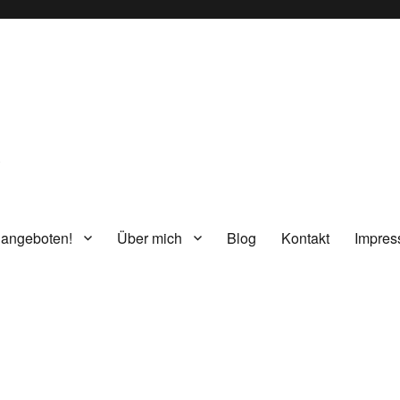
g
 angeboten!
Über mich
Blog
Kontakt
Impre