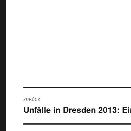
Beitragsnavigation
ZURÜCK
Unfälle in Dresden 2013: E
Vorheriger
Beitrag: