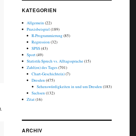
KATEGORIEN
Allgemein
(22)
Praxisbeispiel
(189)
R-Programmierung
(85)
Regression
(32)
SPSS
(43)
Sport
(49)
Statistik-Sprech vs. Alltagssprache
(15)
Zahl(en) des Tages
(701)
Chart-Geschichte(n)
(7)
Dresden
(475)
Sehenswürdigkeiten in und um Dresden
(183)
Sachsen
(132)
Zitat
(16)
.
ARCHIV