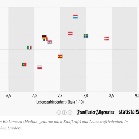
 Einkommen (Median, genormt nach Kaufkraft) und Lebenszufriedenheit in
chen Ländern