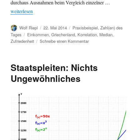
durchaus Ausnahmen beim Vergleich einzelner …
„Macht Geld glücklich? Europäische Staaten im Vergleich“
weiterlesen
Autor
Veröffentlicht
Kategorien
Wolf Riepl
22. Mai 2014
Praxisbeispiel
,
Zahl(en) des
am
Schlagwörter
Tages
Einkommen
,
Griechenland
,
Korrelation
,
Median
,
zu
Zufriedenheit
Schreibe einen Kommentar
Macht
Geld
glücklich?
Staatspleiten: Nichts
Europäische
Staaten
Ungewöhnliches
im
Vergleich