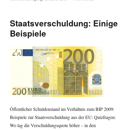
Zum
Weltfrauentag
(8.
Staatsverschuldung: Einige
März):
Beste
Beispiele
und
schlechteste
Länder,
eine
Frau
zu
sein
Öffentlicher Schuldenstand im Verhältnis zum BIP 2009:
Beispiele zur Staatsverschuldung aus der EU: Quizfragen:
Wo lag die Verschuldungsquote höher – in den