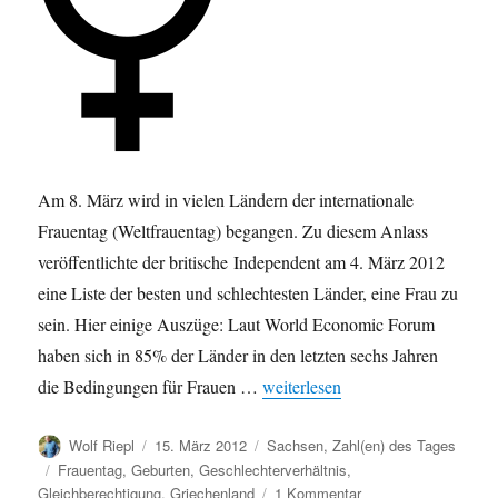
Am 8. März wird in vielen Ländern der internationale
Frauentag (Weltfrauentag) begangen. Zu diesem Anlass
veröffentlichte der britische Independent am 4. März 2012
eine Liste der besten und schlechtesten Länder, eine Frau zu
sein. Hier einige Auszüge: Laut World Economic Forum
haben sich in 85% der Länder in den letzten sechs Jahren
„Zum Weltfrauentag (8. März): Be
die Bedingungen für Frauen …
weiterlesen
Autor
Veröffentlicht
Kategorien
Wolf Riepl
15. März 2012
Sachsen
,
Zahl(en) des Tages
am
Schlagwörter
Frauentag
,
Geburten
,
Geschlechterverhältnis
,
zu
Gleichberechtigung
,
Griechenland
1 Kommentar