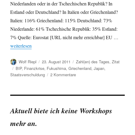
Niederlanden oder in der Tschechischen Republik? In
Estland oder Deutschland? In Italien oder Griechenland?
Italien: 116% Griechenland: 115% Deutschland: 73%
Niederlande: 61% Tschechische Republik: 35% Estland:
7% Quelle: Eurostat [URL nicht mehr erreichbar] EU …
„Staatsverschuldung: Einige Beispiele“
weiterlesen
Autor
Veröffentlicht
Kategorien
Wolf Riepl
23. August 2011
Zahl(en) des Tages
,
Zitat
am
Schlagwörter
BIP
,
Finanzkrise
,
Fukushima
,
Griechenland
,
Japan
,
zu
Staatsverschuldung
2 Kommentare
Staatsverschuldung:
Einige
Beispiele
Aktuell biete ich keine Workshops
mehr an.