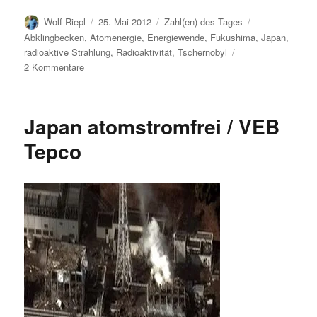
Autor
Veröffentlicht
Kategorien
Schlagwörter
Wolf Riepl
25. Mai 2012
Zahl(en) des Tages
am
Abklingbecken
,
Atomenergie
,
Energiewende
,
Fukushima
,
Japan
,
radioaktive Strahlung
,
Radioaktivität
,
Tschernobyl
zu
2 Kommentare
Strahlung
in
Fukushima
Japan atomstromfrei / VEB
höher
als
Tepco
gedacht
–
aber
wie
hoch?