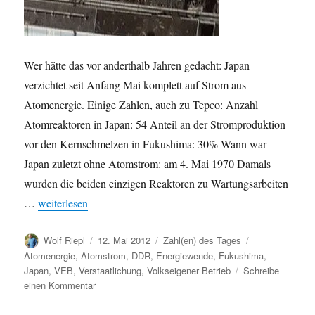
Wer hätte das vor anderthalb Jahren gedacht: Japan
verzichtet seit Anfang Mai komplett auf Strom aus
Atomenergie. Einige Zahlen, auch zu Tepco: Anzahl
Atomreaktoren in Japan: 54 Anteil an der Stromproduktion
vor den Kernschmelzen in Fukushima: 30% Wann war
Japan zuletzt ohne Atomstrom: am 4. Mai 1970 Damals
wurden die beiden einzigen Reaktoren zu Wartungsarbeiten
„Japan atomstromfrei / VEB Tepco“
…
weiterlesen
Autor
Veröffentlicht
Kategorien
Schlagwörter
Wolf Riepl
12. Mai 2012
Zahl(en) des Tages
am
Atomenergie
,
Atomstrom
,
DDR
,
Energiewende
,
Fukushima
,
Japan
,
VEB
,
Verstaatlichung
,
Volkseigener Betrieb
Schreibe
zu
einen Kommentar
Japan
atomstromfrei