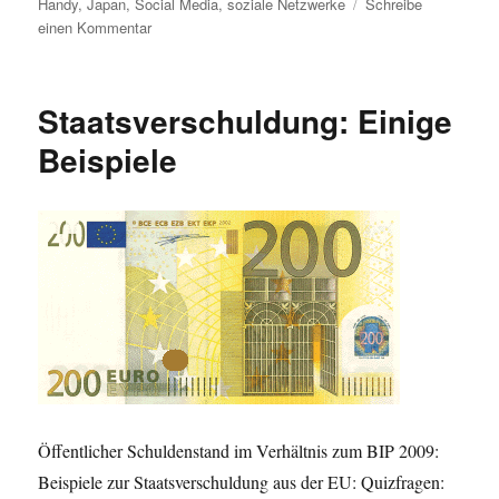
am
Handy
,
Japan
,
Social Media
,
soziale Netzwerke
Schreibe
zu
einen Kommentar
Von
Crewsers,
Funatics
Staatsverschuldung: Einige
und
Mediacs:
Beispiele
die
MePublic-
Studie
Öffentlicher Schuldenstand im Verhältnis zum BIP 2009:
Beispiele zur Staatsverschuldung aus der EU: Quizfragen: