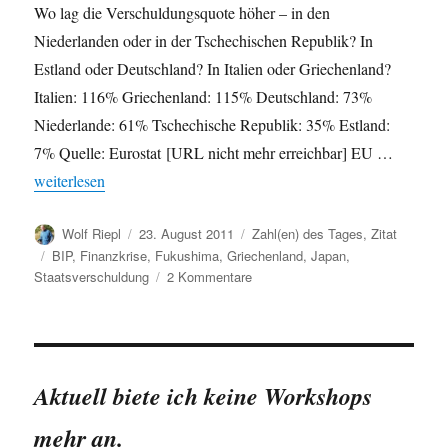
Wo lag die Verschuldungsquote höher – in den
Niederlanden oder in der Tschechischen Republik? In
Estland oder Deutschland? In Italien oder Griechenland?
Italien: 116% Griechenland: 115% Deutschland: 73%
Niederlande: 61% Tschechische Republik: 35% Estland:
7% Quelle: Eurostat [URL nicht mehr erreichbar] EU …
„Staatsverschuldung: Einige Beispiele“
weiterlesen
Autor
Veröffentlicht
Kategorien
Wolf Riepl
23. August 2011
Zahl(en) des Tages
,
Zitat
am
Schlagwörter
BIP
,
Finanzkrise
,
Fukushima
,
Griechenland
,
Japan
,
zu
Staatsverschuldung
2 Kommentare
Staatsverschuldung:
Einige
Beispiele
Aktuell biete ich keine Workshops
mehr an.