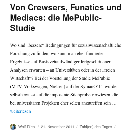
Fukushima
Von Crewsers, Funatics und
und
Karl
Mediacs: die MePublic-
Theodor
Studie
zu
Guttenberg
werden
am
Wo sind „bessere“ Bedingungen für sozialwissenschaftliche
stärksten
Forschung zu finden, wo kann man eher fundierte
mit
Ergebnisse auf Basis zeitaufwändiger fortgeschrittener
dem
vergangenen
Analysen erwarten – an Universitäten oder in der „freien
Jahr
Wirtschaft“? Bei der Vorstellung der Studie MePublic
assoziiert
(MTV, Volkswagen, Nielsen) auf der SymanO’11 wurde
selbstbewusst auf die imposante Stichprobe verwiesen, die
bei universitären Projekten eher selten anzutreffen sein …
„Von Crewsers, Funatics und Mediacs: die MePublic-Studie“
weiterlesen
Autor
Veröffentlicht
Kategorien
Schlagw
Wolf Riepl
21. November 2011
Zahl(en) des Tages