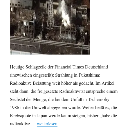
Heutige Schlagzeile der Financial Times Deutschland
(inzwischen eingestellt): Strahlung in Fukushima:
Radioaktive Belastung weit höher als gedacht. Im Artikel
steht dann, die freigesetzte Radioaktivität entspreche einem
Sechstel der Menge, die bei dem Unfall in Tschernobyl
1986 in die Umwelt abgegeben wurde. Weiter heißt es, die
Krebsquote in Japan werde kaum steigen, bisher „habe die
„Strahlung in Fukushima höher als gedacht – aber
radioaktive …
weiterlesen