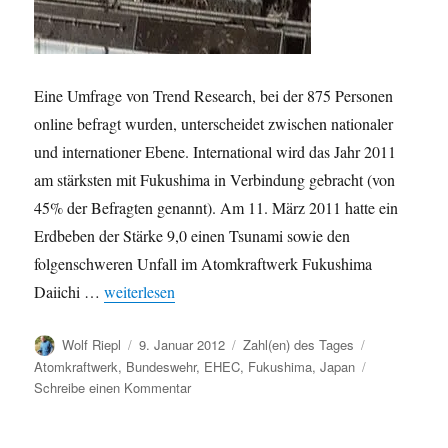
Eine Umfrage von Trend Research, bei der 875 Personen
online befragt wurden, unterscheidet zwischen nationaler
und internationer Ebene. International wird das Jahr 2011
am stärksten mit Fukushima in Verbindung gebracht (von
45% der Befragten genannt). Am 11. März 2011 hatte ein
Erdbeben der Stärke 9,0 einen Tsunami sowie den
folgenschweren Unfall im Atomkraftwerk Fukushima
„Jahresrückblick 2011: Fukushima und Karl Theodor z
Daiichi …
weiterlesen
Autor
Veröffentlicht
Kategorien
Schlagwörter
Wolf Riepl
9. Januar 2012
Zahl(en) des Tages
am
Atomkraftwerk
,
Bundeswehr
,
EHEC
,
Fukushima
,
Japan
zu
Schreibe einen Kommentar
Jahresrückblick
2011: