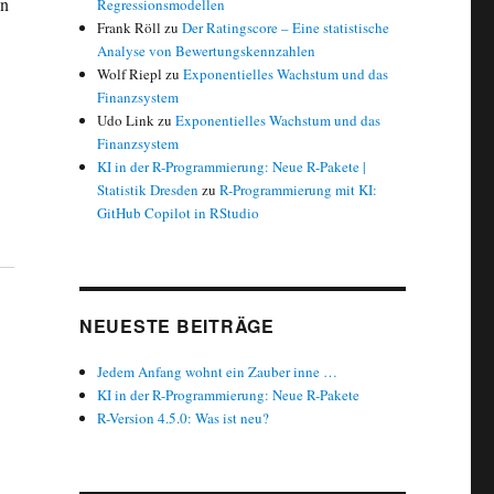
en
Regressionsmodellen
Frank Röll
zu
Der Ratingscore – Eine statistische
Analyse von Bewertungskennzahlen
Wolf Riepl
zu
Exponentielles Wachstum und das
Finanzsystem
Udo Link
zu
Exponentielles Wachstum und das
Finanzsystem
KI in der R-Programmierung: Neue R-Pakete |
Statistik Dresden
zu
R-Programmierung mit KI:
GitHub Copilot in RStudio
NEUESTE BEITRÄGE
Jedem Anfang wohnt ein Zauber inne …
KI in der R-Programmierung: Neue R-Pakete
R-Version 4.5.0: Was ist neu?