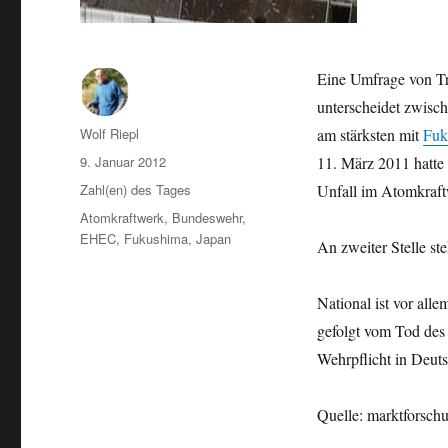
Eine Umfrage von Tr
unterscheidet zwisch
Autor
Wolf Riepl
am stärksten mit
Fuk
Veröffentlicht
9. Januar 2012
11. März 2011 hatte
am
Kategorien
Zahl(en) des Tages
Unfall im Atomkraft
Schlagwörter
Atomkraftwerk
,
Bundeswehr
,
EHEC
,
Fukushima
,
Japan
An zweiter Stelle st
National ist vor all
gefolgt vom Tod des
Wehrpflicht in Deut
Quelle: marktforsch