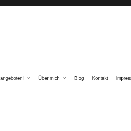
g
 angeboten!
Über mich
Blog
Kontakt
Impre