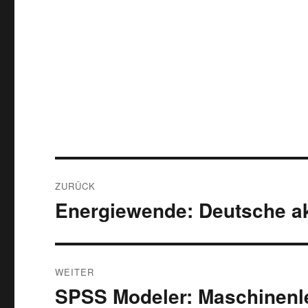
Beitragsnavigation
ZURÜCK
Energiewende: Deutsche ak
Vorheriger
Beitrag:
WEITER
SPSS Modeler: Maschinenle
Nächster