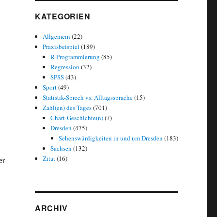
KATEGORIEN
Allgemein
(22)
Praxisbeispiel
(189)
R-Programmierung
(85)
Regression
(32)
SPSS
(43)
Sport
(49)
Statistik-Sprech vs. Alltagssprache
(15)
Zahl(en) des Tages
(701)
Chart-Geschichte(n)
(7)
Dresden
(475)
Sehenswürdigkeiten in und um Dresden
(183)
Sachsen
(132)
Zitat
(16)
er
ARCHIV