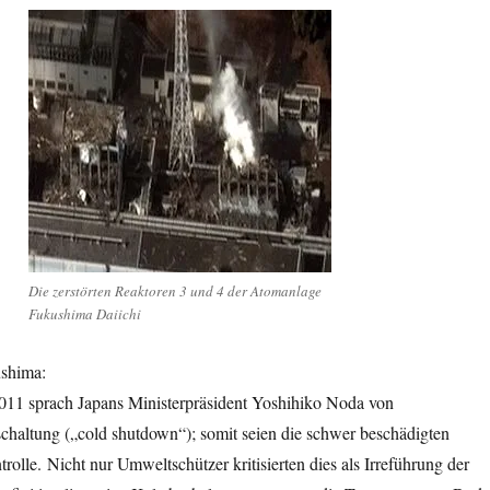
Die zerstörten Reaktoren 3 und 4 der Atomanlage
Fukushima Daiichi
shima:
11 sprach Japans Ministerpräsident Yoshihiko Noda von
schaltung („cold shutdown“); somit seien die schwer beschädigten
rolle. Nicht nur Umweltschützer kritisierten dies als Irreführung der