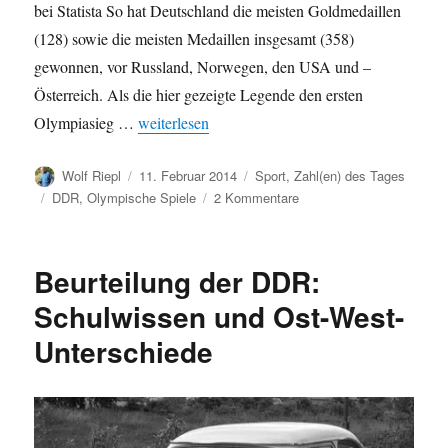
bei Statista So hat Deutschland die meisten Goldmedaillen
(128) sowie die meisten Medaillen insgesamt (358)
gewonnen, vor Russland, Norwegen, den USA und –
Österreich. Als die hier gezeigte Legende den ersten
„Deutschland, Wintersport-Macht?“
Olympiasieg …
weiterlesen
Autor
Veröffentlicht
Kategorien
Wolf Riepl
11. Februar 2014
Sport
,
Zahl(en) des Tages
am
Schlagwörter
zu
DDR
,
Olympische Spiele
2 Kommentare
Deutschland,
Wintersport-
Macht?
Beurteilung der DDR:
Schulwissen und Ost-West-
Unterschiede