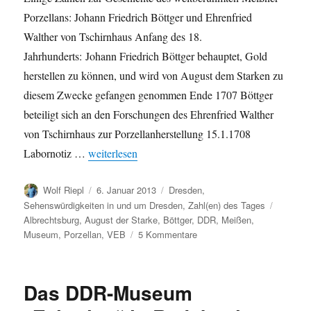
Porzellans: Johann Friedrich Böttger und Ehrenfried
Walther von Tschirnhaus Anfang des 18.
Jahrhunderts: Johann Friedrich Böttger behauptet, Gold
herstellen zu können, und wird von August dem Starken zu
diesem Zwecke gefangen genommen Ende 1707 Böttger
beteiligt sich an den Forschungen des Ehrenfried Walther
von Tschirnhaus zur Porzellanherstellung 15.1.1708
„Meißner Porzellan: Eine kleine Geschichte in Zah
Labornotiz …
weiterlesen
Autor
Veröffentlicht
Kategorien
Wolf Riepl
6. Januar 2013
Dresden
,
am
Schlagw
Sehenswürdigkeiten in und um Dresden
,
Zahl(en) des Tages
Albrechtsburg
,
August der Starke
,
Böttger
,
DDR
,
Meißen
,
zu
Museum
,
Porzellan
,
VEB
5 Kommentare
Meißner
Porzellan:
Eine
Das DDR-Museum
kleine
Geschichte