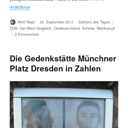
„Beurteilung der DDR: Schulwissen und Ost-West-Unterschiede
weiterlesen
Autor
Veröffentlicht
Kategorien
Schlagw
Wolf Riepl
24. September 2013
Zahl(en) des Tages
am
DDR
,
Ost-West-Vergleich
,
Ostdeutschland
,
Schüler
,
Wahlkampf
zu
2 Kommentare
Beurteilung
der
DDR:
Die Gedenkstätte Münchner
Schulwissen
und
Platz Dresden in Zahlen
Ost-
West-
Unterschiede