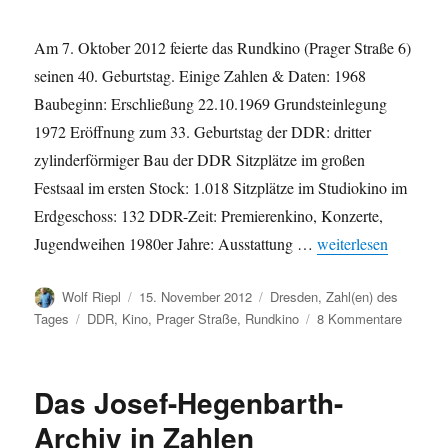
in
Zahlen
Am 7. Oktober 2012 feierte das Rundkino (Prager Straße 6)
seinen 40. Geburtstag. Einige Zahlen & Daten: 1968
Baubeginn: Erschließung 22.10.1969 Grundsteinlegung
1972 Eröffnung zum 33. Geburtstag der DDR: dritter
zylinderförmiger Bau der DDR Sitzplätze im großen
Festsaal im ersten Stock: 1.018 Sitzplätze im Studiokino im
Erdgeschoss: 132 DDR-Zeit: Premierenkino, Konzerte,
„40 Jahre Rundkino
Jugendweihen 1980er Jahre: Ausstattung …
weiterlesen
Autor
Veröffentlicht
Kategorien
Wolf Riepl
15. November 2012
Dresden
,
Zahl(en) des
am
Schlagwörter
zu
Tages
DDR
,
Kino
,
Prager Straße
,
Rundkino
8 Kommentare
40
Jahre
Rundki
Das Josef-Hegenbarth-
Dresde
Archiv in Zahlen