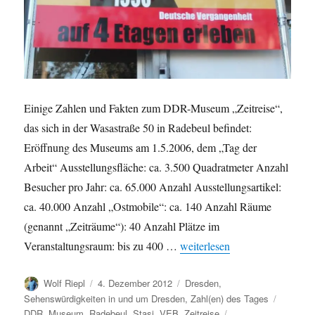
Einige Zahlen und Fakten zum DDR-Museum „Zeitreise“,
das sich in der Wasastraße 50 in Radebeul befindet:
Eröffnung des Museums am 1.5.2006, dem „Tag der
Arbeit“ Ausstellungsfläche: ca. 3.500 Quadratmeter Anzahl
Besucher pro Jahr: ca. 65.000 Anzahl Ausstellungsartikel:
ca. 40.000 Anzahl „Ostmobile“: ca. 140 Anzahl Räume
(genannt „Zeiträume“): 40 Anzahl Plätze im
„Das DDR-Museum „Zeitreise
Veranstaltungsraum: bis zu 400 …
weiterlesen
Autor
Veröffentlicht
Kategorien
Wolf Riepl
4. Dezember 2012
Dresden
,
am
Schlagw
Sehenswürdigkeiten in und um Dresden
,
Zahl(en) des Tages
DDR
,
Museum
,
Radebeul
,
Stasi
,
VEB
,
Zeitreise