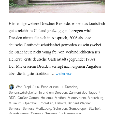
Hier einige weitere Dresdner Rekorde, wobei das touristisch
gut erreichbare Umland großzügig einbezogen wird:
Dresden nimmt für sich in Anspruch, 2006 als erste
deutsche Großstadt schuldenfrei geworden zu sein (wobei
die Stadt heute nicht völlig frei von Verbindlichkeiten ist)
Hellerau: erste deutsche Gartenstadt (gegründet 1909)
Der Mieterverein Dresden verfügt nach eigenen Angaben
„Weitere Dresdner Rekorde (III)“
über die längste Tradition …
weiterlesen
Autor
Veröffentlicht
Kategorien
Wolf Riepl
26. Februar 2013
Dresden
,
am
Schlagw
Sehenswürdigkeiten in und um Dresden
,
Zahl(en) des Tages
DDR
,
Großer Garten
,
Hellerau
,
Meißen
,
Mieterverein
,
Moritzburg
,
Museum
,
Opernball
,
Porzellan
,
Rekord
,
Richard Wagner
,
Schloss
,
Schloss Moritzburg
,
Schulden
,
Semperoper
,
Stallhof
,
zu
Verschuldung
,
Zeitreise
,
Zwinger
1 Kommentar