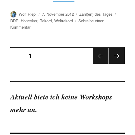
Autor
Veröffentlicht
Kategorien
Schlagwör
Wolf Riepl
7. November 2012
Zahl(en) des Tages
am
DDR
,
Honecker
,
Rekord
,
Weltrekord
Schreibe einen
zu
Kommentar
Kurioser
Honecker-
Weltrekord
Seitennummerierung
SEITE
1
NÄC
der
HSTE
SEIT
Beiträge
E
Aktuell biete ich keine Workshops
mehr an.