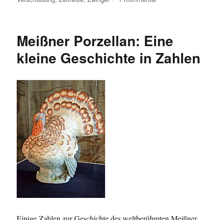
Weitere
Dresdner
Rekorde
Meißner Porzellan: Eine
(III)
kleine Geschichte in Zahlen
Einige Zahlen zur Geschichte des weltberühmten Meißner