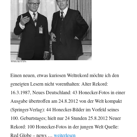
Einen neuen, etwas kuriosen Weltrekord möchte ich den
geneigten Lesern nicht vorenthalten: Alter Rekord:
16.3.1987, Neues Deutschland: 43 Honecker-Fotos in einer
Ausgabe übertroffen am 24.8.2012 von der Welt kompakt
(Springer-Verlag): 44 Honecker-Bilder im Vorfeld seines
100. Geburtstages; hielt nur 24 Stunden 25.8.2012 Neuer
Rekord: 100 Honecker-Fotos in der jungen Welt Quelle:
„Kurioser Honecker-Weltrekord“
Red Globe – news …
weiterlesen