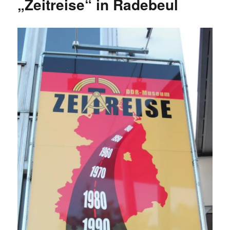
„Zeitreise“ in Radebeul
in
Zahlen