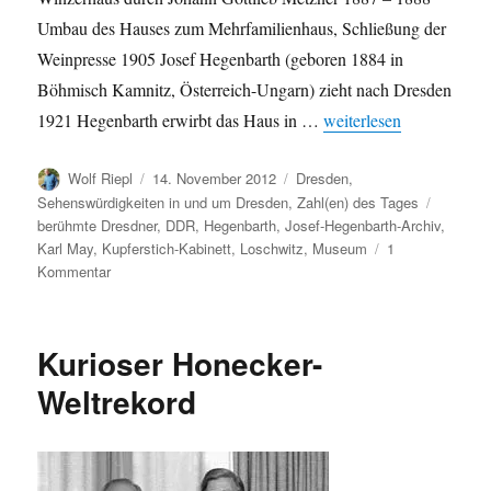
Umbau des Hauses zum Mehrfamilienhaus, Schließung der
Weinpresse 1905 Josef Hegenbarth (geboren 1884 in
Böhmisch Kamnitz, Österreich-Ungarn) zieht nach Dresden
„Das Josef-Hegenbarth-
1921 Hegenbarth erwirbt das Haus in …
weiterlesen
Autor
Veröffentlicht
Kategorien
Wolf Riepl
14. November 2012
Dresden
,
am
Schlagw
Sehenswürdigkeiten in und um Dresden
,
Zahl(en) des Tages
berühmte Dresdner
,
DDR
,
Hegenbarth
,
Josef-Hegenbarth-Archiv
,
Karl May
,
Kupferstich-Kabinett
,
Loschwitz
,
Museum
1
zu
Kommentar
Das
Josef-
Hegenbarth-
Kurioser Honecker-
Archiv
in
Weltrekord
Zahlen