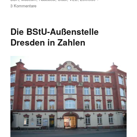
zu
3 Kommentare
Das
DDR-
Museum
Die BStU-Außenstelle
„Zeitreise“
in
Dresden in Zahlen
Radebeul