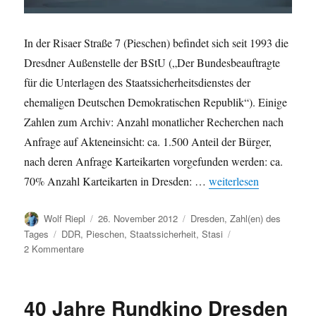
In der Risaer Straße 7 (Pieschen) befindet sich seit 1993 die
Dresdner Außenstelle der BStU („Der Bundesbeauftragte
für die Unterlagen des Staatssicherheitsdienstes der
ehemaligen Deutschen Demokratischen Republik“). Einige
Zahlen zum Archiv: Anzahl monatlicher Recherchen nach
Anfrage auf Akteneinsicht: ca. 1.500 Anteil der Bürger,
nach deren Anfrage Karteikarten vorgefunden werden: ca.
„Die BStU-Außenstelle
70% Anzahl Karteikarten in Dresden: …
weiterlesen
Autor
Veröffentlicht
Kategorien
Wolf Riepl
26. November 2012
Dresden
,
Zahl(en) des
am
Schlagwörter
Tages
DDR
,
Pieschen
,
Staatssicherheit
,
Stasi
zu
2 Kommentare
Die
BStU-
Außenstelle
40 Jahre Rundkino Dresden
Dresden