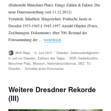
(Haltestelle Münchner Platz). Einige Zahlen & Fakten: Die
neue Dauerausstellung (seit 11.12.2012)
Verurteilt. Inhaftiert. Hingerichtet. Politische Justiz in
Dresden 1933-1945 || 1945-1957 Anzahl Objekte (Fotos,
Zeichnungen, Dokumente): über 700; Bestand der
„Die Gedenkstätte Münchner Platz Dresde
Fotosammlung der …
weiterlesen
Autor
Veröffentlicht
Kategorien
Wolf Riepl
6. Juni 2013
Dresden
,
Sehenswürdigkeiten
am
Schlagwörter
in und um Dresden
,
Zahl(en) des Tages
DDR
,
Gedenkstätte
,
Münchner Platz
,
Museum
,
Nationalsozialismus
,
SBZ
,
TU
zu
Dresden
Schreibe einen Kommentar
Die
Gedenkstätte
Münchner
Weitere Dresdner Rekorde
Platz
Dresden
(III)
in
Zahlen