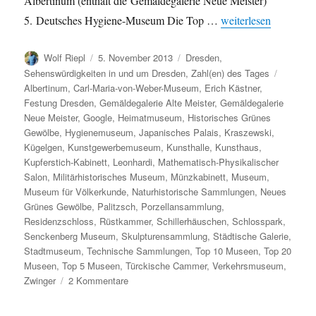
Albertinum (enthält die Gemäldegalerie Neue Meister)
„Beliebteste Museen
5. Deutsches Hygiene-Museum Die Top …
weiterlesen
Autor
Veröffentlicht
Kategorien
Wolf Riepl
5. November 2013
Dresden
,
am
Schlagw
Sehenswürdigkeiten in und um Dresden
,
Zahl(en) des Tages
Albertinum
,
Carl-Maria-von-Weber-Museum
,
Erich Kästner
,
Festung Dresden
,
Gemäldegalerie Alte Meister
,
Gemäldegalerie
Neue Meister
,
Google
,
Heimatmuseum
,
Historisches Grünes
Gewölbe
,
Hygienemuseum
,
Japanisches Palais
,
Kraszewski
,
Kügelgen
,
Kunstgewerbemuseum
,
Kunsthalle
,
Kunsthaus
,
Kupferstich-Kabinett
,
Leonhardi
,
Mathematisch-Physikalischer
Salon
,
Militärhistorisches Museum
,
Münzkabinett
,
Museum
,
Museum für Völkerkunde
,
Naturhistorische Sammlungen
,
Neues
Grünes Gewölbe
,
Palitzsch
,
Porzellansammlung
,
Residenzschloss
,
Rüstkammer
,
Schillerhäuschen
,
Schlosspark
,
Senckenberg Museum
,
Skulpturensammlung
,
Städtische Galerie
,
Stadtmuseum
,
Technische Sammlungen
,
Top 10 Museen
,
Top 20
Museen
,
Top 5 Museen
,
Türckische Cammer
,
Verkehrsmuseum
,
zu
Zwinger
2 Kommentare
Beliebteste
Museen