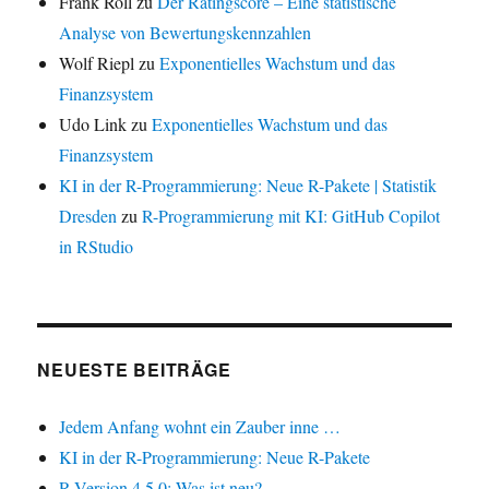
Frank Röll
zu
Der Ratingscore – Eine statistische
Analyse von Bewertungskennzahlen
Wolf Riepl
zu
Exponentielles Wachstum und das
Finanzsystem
Udo Link
zu
Exponentielles Wachstum und das
Finanzsystem
KI in der R-Programmierung: Neue R-Pakete | Statistik
Dresden
zu
R-Programmierung mit KI: GitHub Copilot
in RStudio
NEUESTE BEITRÄGE
Jedem Anfang wohnt ein Zauber inne …
KI in der R-Programmierung: Neue R-Pakete
R-Version 4.5.0: Was ist neu?