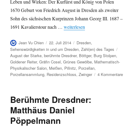
Leben und Wirken: Der Kurfürst und König von Polen
1670 Geburt von Friedrich August in Dresden als zweiter
Sohn des sächsischen Kurprinzen Johann Georg III. 1687 –
„August der Starke in Zahlen“
1691 Kavalierstour nach …
weiterlesen
Autor
Veröffentlicht
Kategorien
Jean Vu Chien
22. Juli 2014
Dresden
,
am
Schlagw
Sehenswürdigkeiten in und um Dresden
,
Zahl(en) des Tages
August der Starke
,
berühmte Dresdner
,
Böttger
,
Burg Stolpen
,
Goldener Reiter
,
Gräfin Cosel
,
Grünes Gewölbe
,
Mathematisch-
Physikalischer Salon
,
Meißen
,
Pillnitz
,
Porzellan
,
zu
Porzellansammlung
,
Residenzschloss
,
Zwinger
4 Kommentare
Augus
der
Stark
Berühmte Dresdner:
in
Zahle
Matthäus Daniel
Pöppelmann