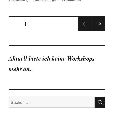
Weitere
Dresdner
Rekorde
Seitennummerierung
(III)
SEITE
1
NÄC
der
HSTE
SEIT
Beiträge
E
Aktuell biete ich keine Workshops
mehr an.
SU
Suchen
nach: