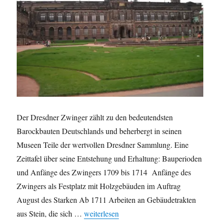
Der Dresdner Zwinger zählt zu den bedeutendsten
Barockbauten Deutschlands und beherbergt in seinen
Museen Teile der wertvollen Dresdner Sammlung. Eine
Zeittafel über seine Entstehung und Erhaltung: Bauperioden
und Anfänge des Zwingers 1709 bis 1714 Anfänge des
Zwingers als Festplatz mit Holzgebäuden im Auftrag
August des Starken Ab 1711 Arbeiten an Gebäudetrakten
„Der Dresdner Zwinger in Zahlen“
aus Stein, die sich …
weiterlesen