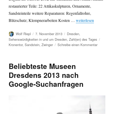
restaurierter Teile: 22 Attikaskulpturen, Ornamente,
Sandsteinteile weitere Reparaturen: Regenfallrohre,
„Zahlen zur Sanierung
Blitzschutz; Klempnerarbeiten Kosten …
weiterlesen
Autor
Veröffentlicht
Kategorien
Wolf Riepl
7. November 2013
Dresden
,
am
Schlagw
Sehenswürdigkeiten in und um Dresden
,
Zahl(en) des Tages
zu
Kronentor
,
Sandstein
,
Zwinger
Schreibe einen Kommentar
Zahlen
zur
Sanierung
Beliebteste Museen
des
Dresdner
Dresdens 2013 nach
Zwinger
Google-Suchanfragen