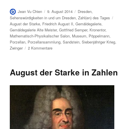
Autor
Veröffentlicht
Kategorien
Jean Vu Chien
9. August 2014
Dresden
,
am
Schlagw
Sehenswürdigkeiten in und um Dresden
,
Zahl(en) des Tages
August der Starke
,
Friedrich August II
,
Gemäldegalerie
,
Gemäldegalerie Alte Meister
,
Gottfried Semper
,
Kronentor
,
Mathematisch-Physikalischer Salon
,
Museum
,
Pöppelmann
,
Porzellan
,
Porzellansammlung
,
Sandstein
,
Siebenjähriger Krieg
,
zu
Zwinger
2 Kommentare
Der
Dresdner
Zwinger
August der Starke in Zahlen
in
Zahlen