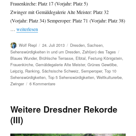
Frauenkirche: Platz 17 (Vorjahr: Platz 5)
Zwinger mit Gemäldegalerie Alte Meister: Platz 32
(Vorjahr: Platz 34) Semperoper: Platz 71 (Vorjahr: Platz 38)
„Dresdner Frauenkirche nicht mehr in den Top 10 der beliebt
…
weiterlesen
Autor
Veröffentlicht
Kategorien
Wolf Riepl
24. Juli 2013
Dresden
,
Sachsen
,
am
Schlagw
Sehenswürdigkeiten in und um Dresden
,
Zahl(en) des Tages
Blaues Wunder
,
Brühlsche Terrasse
,
Elbtal
,
Festung Königstein
,
Frauenkirche
,
Gemäldegalerie Alte Meister
,
Grünes Gewölbe
,
Leipzig
,
Ranking
,
Sächsische Schweiz
,
Semperoper
,
Top 10
Sehenswürdigkeiten
,
Top 5 Sehenswürdigkeiten
,
Weltkulturerbe
,
zu
Zwinger
6 Kommentare
Dresdner
Frauenkirche
nicht
Weitere Dresdner Rekorde
mehr
in
(III)
den
Top
10