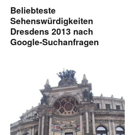
Dresdens
Beliebteste
2013
nach
Sehenswürdigkeiten
Google-
Dresdens 2013 nach
Suchanfragen
Google-Suchanfragen