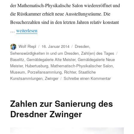
der Mathematisch-Physikalische Salon wiedereröffnet und
die Rüstkammer erhielt neue Ausstellungsräume. Die
Besucherzahlen sind in den letzten Jahren relativ konstant
„Besucher der Staatlichen Kunstsammlungen Dresden 2013: k
…
weiterlesen
Autor
Veröffentlicht
Kategorien
Wolf Riepl
16. Januar 2014
Dresden
,
am
Schlagw
Sehenswürdigkeiten in und um Dresden
,
Zahl(en) des Tages
Baselitz
,
Gemäldegalerie Alte Meister
,
Gemäldegalerie Neue
Meister
,
Hubertusburg
,
Mathematisch-Physikalischer Salon
,
Museum
,
Porzellansammlung
,
Richter
,
Staatliche
zu
Kunstsammlungen
,
Zwinger
Schreibe einen Kommentar
Besucher
der
Staatlichen
Zahlen zur Sanierung des
Kunstsamml
Dresden
Dresdner Zwinger
2013:
knapp
2,6