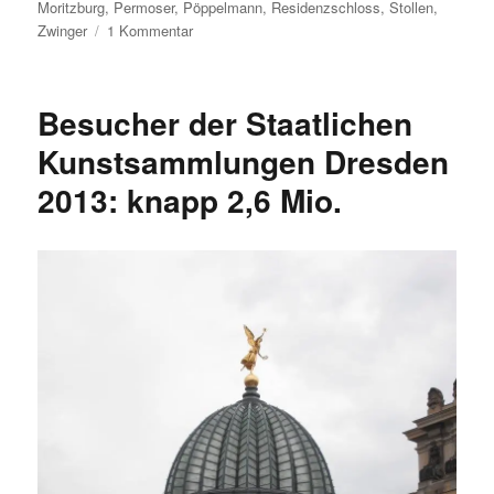
Moritzburg
,
Permoser
,
Pöppelmann
,
Residenzschloss
,
Stollen
,
zu
Zwinger
1 Kommentar
Berühmte
Dresdner:
Matthäus
Besucher der Staatlichen
Daniel
Pöppelmann
Kunstsammlungen Dresden
2013: knapp 2,6 Mio.