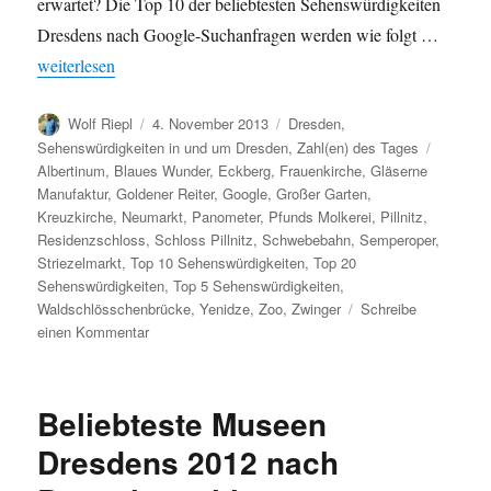
erwartet? Die Top 10 der beliebtesten Sehenswürdigkeiten
Dresdens nach Google-Suchanfragen werden wie folgt …
„Beliebteste Sehenswürdigkeiten Dresdens 2013 nach Google-S
weiterlesen
Autor
Veröffentlicht
Kategorien
Wolf Riepl
4. November 2013
Dresden
,
am
Schlagw
Sehenswürdigkeiten in und um Dresden
,
Zahl(en) des Tages
Albertinum
,
Blaues Wunder
,
Eckberg
,
Frauenkirche
,
Gläserne
Manufaktur
,
Goldener Reiter
,
Google
,
Großer Garten
,
Kreuzkirche
,
Neumarkt
,
Panometer
,
Pfunds Molkerei
,
Pillnitz
,
Residenzschloss
,
Schloss Pillnitz
,
Schwebebahn
,
Semperoper
,
Striezelmarkt
,
Top 10 Sehenswürdigkeiten
,
Top 20
Sehenswürdigkeiten
,
Top 5 Sehenswürdigkeiten
,
Waldschlösschenbrücke
,
Yenidze
,
Zoo
,
Zwinger
Schreibe
zu
einen Kommentar
Beliebteste
Sehenswürdigkeiten
Dresdens
Beliebteste Museen
2013
nach
Dresdens 2012 nach
Google-