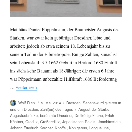
Matthäus Daniel Pöppelmann, der Baumeister Augusts des
Starken, war zwar kein gebürtiger Dresdner, lebte und
arbeitete jedoch ab etwa seinem 18. Lebensjahr bis zu
seinem Tod in der Elbmetropole. Einige Zahlen, zunächst
sein Lebenslauf: 3.5.1662 Geburt in Herford 1680 Eintritt
ins sächsische Bauamt als 18-Jähriger; die ersten 6 Jahre
war Pöppelmann unbezahlte Hilfskraft 1686 Beförderung
„Berühmte Dresdner: Matthäus Daniel Pöppelmann“
…
weiterlesen
Autor
Veröffentlicht
Kategorien
Wolf Riepl
5. Mai 2014
Dresden
,
Sehenswürdigkeiten in
am
Schlagwörter
und um Dresden
,
Zahl(en) des Tages
August der Starke
,
Augustusbrücke
,
berühmte Dresdner
,
Dreikönigskirche
,
Erich
Kästner
,
Graditz
,
Großsedlitz
,
Japanisches Palais
,
Joachimstein
,
Johann Friedrich Karcher
,
Knöffel
,
Königstein
,
Longuelune
,