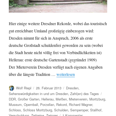
Hier einige weitere Dresdner Rekorde, wobei das touristisch
gut erreichbare Umland großzügig einbezogen wird:
Dresden nimmt für sich in Anspruch, 2006 als erste
deutsche Großstadt schuldenfrei geworden zu sein (wobei
die Stadt heute nicht völlig frei von Verbindlichkeiten ist)
Hellerau: erste deutsche Gartenstadt (gegründet 1909)
Der Mieterverein Dresden verfügt nach eigenen Angaben
„Weitere Dresdner Rekorde (III)“
über die längste Tradition …
weiterlesen
Autor
Veröffentlicht
Kategorien
Wolf Riepl
26. Februar 2013
Dresden
,
am
Schlagw
Sehenswürdigkeiten in und um Dresden
,
Zahl(en) des Tages
DDR
,
Großer Garten
,
Hellerau
,
Meißen
,
Mieterverein
,
Moritzburg
,
Museum
,
Opernball
,
Porzellan
,
Rekord
,
Richard Wagner
,
Schloss
,
Schloss Moritzburg
,
Schulden
,
Semperoper
,
Stallhof
,
zu
Verschuldung
,
Zeitreise
,
Zwinger
1 Kommentar