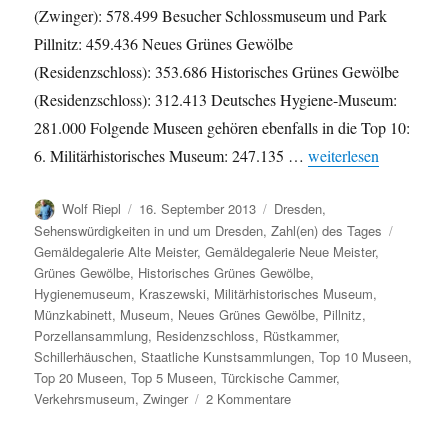
(Zwinger): 578.499 Besucher Schlossmuseum und Park
Pillnitz: 459.436 Neues Grünes Gewölbe
(Residenzschloss): 353.686 Historisches Grünes Gewölbe
(Residenzschloss): 312.413 Deutsches Hygiene-Museum:
281.000 Folgende Museen gehören ebenfalls in die Top 10:
„Beliebteste Museen 
6. Militärhistorisches Museum: 247.135 …
weiterlesen
Autor
Veröffentlicht
Kategorien
Wolf Riepl
16. September 2013
Dresden
,
am
Schlagw
Sehenswürdigkeiten in und um Dresden
,
Zahl(en) des Tages
Gemäldegalerie Alte Meister
,
Gemäldegalerie Neue Meister
,
Grünes Gewölbe
,
Historisches Grünes Gewölbe
,
Hygienemuseum
,
Kraszewski
,
Militärhistorisches Museum
,
Münzkabinett
,
Museum
,
Neues Grünes Gewölbe
,
Pillnitz
,
Porzellansammlung
,
Residenzschloss
,
Rüstkammer
,
Schillerhäuschen
,
Staatliche Kunstsammlungen
,
Top 10 Museen
,
Top 20 Museen
,
Top 5 Museen
,
Türckische Cammer
,
zu
Verkehrsmuseum
,
Zwinger
2 Kommentare
Beliebteste
Museen