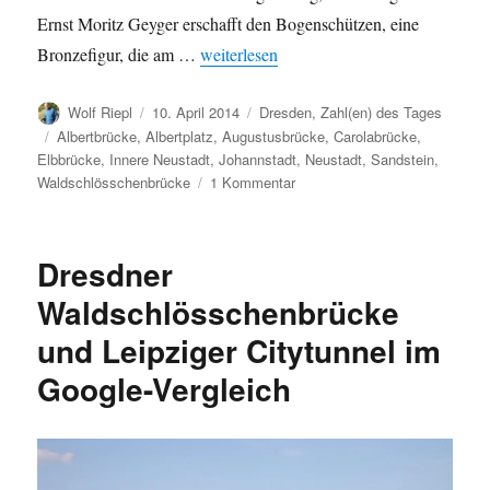
Ernst Moritz Geyger erschafft den Bogenschützen, eine
„Die Albertbrücke in Zahlen“
Bronzefigur, die am …
weiterlesen
Autor
Veröffentlicht
Kategorien
Wolf Riepl
10. April 2014
Dresden
,
Zahl(en) des Tages
am
Schlagwörter
Albertbrücke
,
Albertplatz
,
Augustusbrücke
,
Carolabrücke
,
Elbbrücke
,
Innere Neustadt
,
Johannstadt
,
Neustadt
,
Sandstein
,
zu
Waldschlösschenbrücke
1 Kommentar
Die
Albertbrücke
in
Dresdner
Zahlen
Waldschlösschenbrücke
und Leipziger Citytunnel im
Google-Vergleich