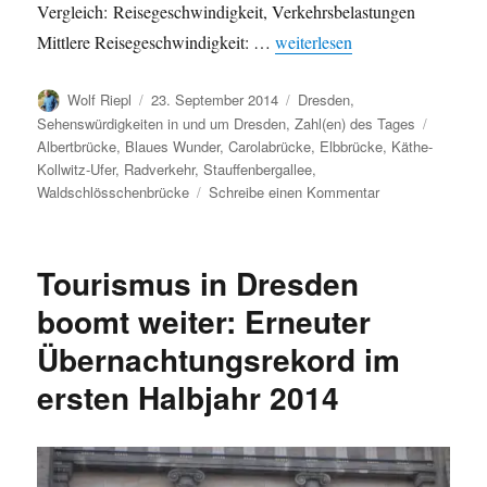
Vergleich: Reisegeschwindigkeit, Verkehrsbelastungen
„Waldschlösschenbrücke: Ausw
Mittlere Reisegeschwindigkeit: …
weiterlesen
Autor
Veröffentlicht
Kategorien
Wolf Riepl
23. September 2014
Dresden
,
am
Schlagw
Sehenswürdigkeiten in und um Dresden
,
Zahl(en) des Tages
Albertbrücke
,
Blaues Wunder
,
Carolabrücke
,
Elbbrücke
,
Käthe-
Kollwitz-Ufer
,
Radverkehr
,
Stauffenbergallee
,
zu
Waldschlösschenbrücke
Schreibe einen Kommentar
Waldschlösschen
Auswirkungen
auf
Tourismus in Dresden
den
Verkehr,
boomt weiter: Erneuter
Stand
Übernachtungsrekord im
September
2014
ersten Halbjahr 2014