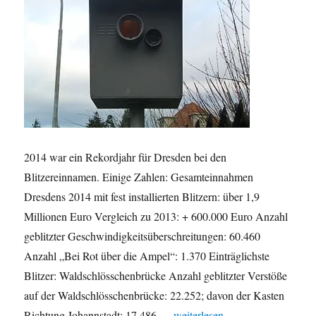
2014 war ein Rekordjahr für Dresden bei den
Blitzereinnamen. Einige Zahlen: Gesamteinnahmen
Dresdens 2014 mit fest installierten Blitzern: über 1,9
Millionen Euro Vergleich zu 2013: + 600.000 Euro Anzahl
geblitzter Geschwindigkeitsüberschreitungen: 60.460
Anzahl „Bei Rot über die Ampel“: 1.370 Einträglichste
Blitzer: Waldschlösschenbrücke Anzahl geblitzter Verstöße
auf der Waldschlösschenbrücke: 22.252; davon der Kasten
„Dresdens Rekord bei Blitzere
Richtung Johannstadt: 17.486 …
weiterlesen