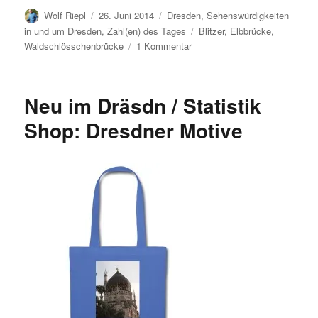
Autor
Veröffentlicht
Kategorien
Wolf Riepl
26. Juni 2014
Dresden
,
Sehenswürdigkeiten
am
Schlagwörter
in und um Dresden
,
Zahl(en) des Tages
Blitzer
,
Elbbrücke
,
zu
Waldschlösschenbrücke
1 Kommentar
Waldschlösschenbrücke:
Neue
Blitzerzahlen
Neu im Dräsdn / Statistik
(Frühjahr
2014)
Shop: Dresdner Motive