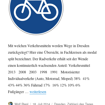
Mit welchen Verkehrsmitteln werden Wege in Dresden
zurückgelegt? Hier eine Übersicht, in Fachkreisen als modal
split bezeichnet. Der Radverkehr erhält seit der Wende
einen kontinuierlich wachsenden Anteil: Verkehrsmittel
2013 2008 2003 1998 1991 Motorisierter
Individualverkehr (Auto, Motorrad, Moped) 38% 41%
43% 44% 36% Fahrrad 17% 16% 12% 10% 6%
„Verkehrsmittelwahl in Dresden 2014: Anteil des R
Fußgänger …
weiterlesen
Autor
Veröffentlicht
Kategorien
Wolf Riepl
18. Juli 2014
Dresden
,
Zahl(en) des Tages