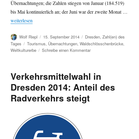
Übernachtungen; die Zahlen stiegen von Januar (184.519)
bis Mai kontinuierlich an; der Juni war der zweite Monat …
„Tourismus in Dresden boomt weiter: Erneuter Übernachtungsrek
weiterlesen
Autor
Veröffentlicht
Kategorien
Wolf Riepl
15. September 2014
Dresden
,
Zahl(en) des
am
Schlagwörter
Tages
Tourismus
,
Übernachtungen
,
Waldschlösschenbrücke
,
zu
Weltkulturerbe
Schreibe einen Kommentar
Tourismus
in
Dresden
Verkehrsmittelwahl in
boomt
weiter:
Dresden 2014: Anteil des
Erneuter
Radverkehrs steigt
Übernachtungsrekord
im
ersten
Halbjahr
2014