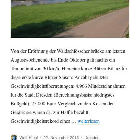
Von der Eröffnung der Waldschlösschenbrücke am letzten
Augustwochenende bis Ende Oktober galt nachts ein
Tempolimit von 30 km/h. Hier eine kurze Blitzer-Bilanz für
diese erste kurze Blitzer-Saison: Anzahl geblitzter
Geschwindigkeitsübertretungen: 4.966 Mindesteinnahmen
für die Stadt Dresden (Berechnungsbasis: niedrigstes
Bußgeld): 75.000 Euro Vergleich zu den Kosten der
Geräte: sie wären ca. zur Hälfte bezahlt
„Waldschlösschenbrücke: Blitz
Geschwindigkeitsrekord eines …
weiterlesen
Autor
Veröffentlicht
Kategorien
Wolf Riepl
22. November 2013
Dresden
,