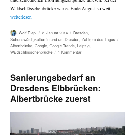
Waldschlösschenbrücke war es Ende August so weit, …
„Dresdner Waldschlösschenbrücke und Leipziger Citytunnel im 
weiterlesen
Autor
Veröffentlicht
Kategorien
Wolf Riepl
2. Januar 2014
Dresden
,
am
Schlagw
Sehenswürdigkeiten in und um Dresden
,
Zahl(en) des Tages
Albertbrücke
,
Google
,
Google Trends
,
Leipzig
,
zu
Waldschlösschenbrücke
1 Kommentar
Dresdner
Waldschlösschenbrücke
und
Sanierungsbedarf an
Leipziger
Citytunnel
Dresdens Elbbrücken:
im
Albertbrücke zuerst
Google-
Vergleich