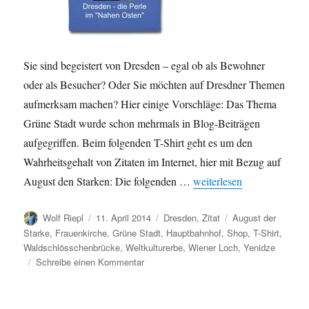
Sie sind begeistert von Dresden – egal ob als Bewohner
oder als Besucher? Oder Sie möchten auf Dresdner Themen
aufmerksam machen? Hier einige Vorschläge: Das Thema
Grüne Stadt wurde schon mehrmals in Blog-Beiträgen
aufgegriffen. Beim folgenden T-Shirt geht es um den
Wahrheitsgehalt von Zitaten im Internet, hier mit Bezug auf
„Neu im Dräsdn / Statisti
August den Starken: Die folgenden …
weiterlesen
Autor
Veröffentlicht
Kategorien
Schlagwörter
Wolf Riepl
11. April 2014
Dresden
,
Zitat
August der
am
Starke
,
Frauenkirche
,
Grüne Stadt
,
Hauptbahnhof
,
Shop
,
T-Shirt
,
Waldschlösschenbrücke
,
Weltkulturerbe
,
Wiener Loch
,
Yenidze
zu
Schreibe einen Kommentar
Neu
im
Dräsdn