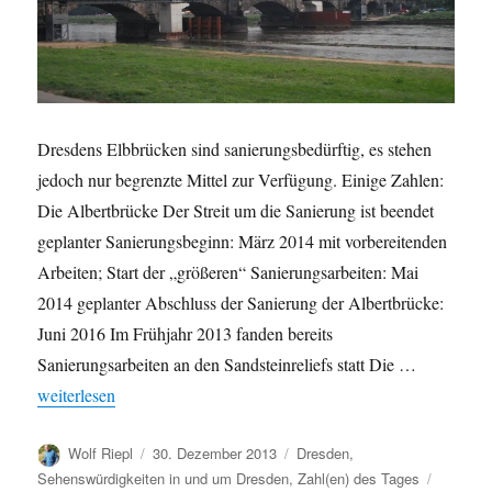
Dresdens Elbbrücken sind sanierungsbedürftig, es stehen
jedoch nur begrenzte Mittel zur Verfügung. Einige Zahlen:
Die Albertbrücke Der Streit um die Sanierung ist beendet
geplanter Sanierungsbeginn: März 2014 mit vorbereitenden
Arbeiten; Start der „größeren“ Sanierungsarbeiten: Mai
2014 geplanter Abschluss der Sanierung der Albertbrücke:
Juni 2016 Im Frühjahr 2013 fanden bereits
Sanierungsarbeiten an den Sandsteinreliefs statt Die …
„Sanierungsbedarf an Dresdens Elbbrücken: Albertbrücke zuerst
weiterlesen
Autor
Veröffentlicht
Kategorien
Wolf Riepl
30. Dezember 2013
Dresden
,
am
Schlagw
Sehenswürdigkeiten in und um Dresden
,
Zahl(en) des Tages