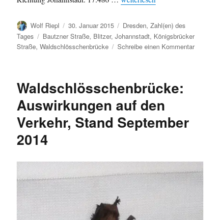
Autor
Veröffentlicht
Kategorien
Wolf Riepl
30. Januar 2015
Dresden
,
Zahl(en) des
am
Schlagwörter
Tages
Bautzner Straße
,
Blitzer
,
Johannstadt
,
Königsbrücker
zu
Straße
,
Waldschlösschenbrücke
Schreibe einen Kommentar
Dresden
Rekord
bei
Waldschlösschenbrücke:
Blitzere
2014
Auswirkungen auf den
Verkehr, Stand September
2014