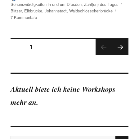
am
Schlagw
Sehenswürdigkeiten in und um Dresden
,
Zahl(en) des Tages
Blitzer
,
Elbbrücke
,
Johannstadt
,
Waldschlösschenbrücke
zu
7 Kommentare
Waldschlösschenbrücke:
Blitzerzahlen
von
Seitennummerierung
Eröffnung
SEITE
1
bis
Ende
NÄC
der
Oktober
HSTE
(30er-
SEIT
Beiträge
E
Zone)
Aktuell biete ich keine Workshops
mehr an.
SU