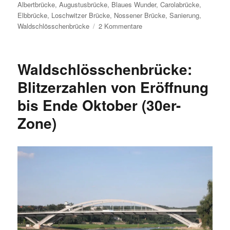
Albertbrücke
,
Augustusbrücke
,
Blaues Wunder
,
Carolabrücke
,
Elbbrücke
,
Loschwitzer Brücke
,
Nossener Brücke
,
Sanierung
,
zu
Waldschlösschenbrücke
2 Kommentare
Sanierungsbedarf
an
Dresdens
Waldschlösschenbrücke:
Elbbrücken:
Albertbrücke
Blitzerzahlen von Eröffnung
zuerst
bis Ende Oktober (30er-
Zone)