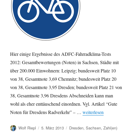
Hier einige Ergebnisse des ADFC-Fahrradklima-Tests
2012: Gesamtbewertungen (Noten) in Sachsen, Städte mit
über 200.000 Einwohnern: Leipzig; bundesweit Platz 10
von 38, Gesamtnote 3,69 Chemnitz; bundesweit Platz 20
von 38, Gesamtnote 3,95 Dresden; bundesweit Platz 21 von
38, Gesamtnote 3,96 Dresdens Abschneiden kann man
wohl als eher enttäuschend einordnen. Vgl. Artikel “Gute
„ADFC-Fahrradklima-Test 
Noten für Dresdens Radverkehr” – …
weiterlesen
Autor
Veröffentlicht
Kategorien
Wolf Riepl
5. März 2013
Dresden
,
Sachsen
,
Zahl(en)