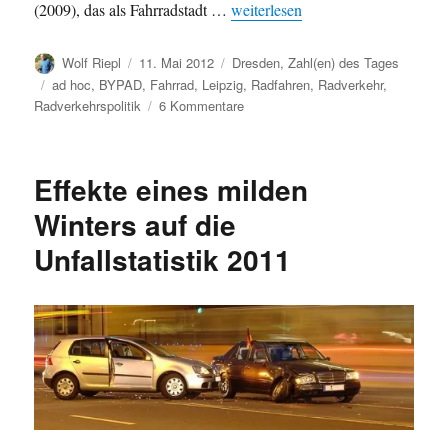
„„Gute Noten für Dresdens Radver
(2009), das als Fahrradstadt …
weiterlesen
Autor
Veröffentlicht
Kategorien
Wolf Riepl
11. Mai 2012
Dresden
,
Zahl(en) des Tages
am
Schlagwörter
ad hoc
,
BYPAD
,
Fahrrad
,
Leipzig
,
Radfahren
,
Radverkehr
,
zu
Radverkehrspolitik
6 Kommentare
„Gute
Noten
für
Effekte eines milden
Dresdens
Radverkehr“
Winters auf die
–
Unfallstatistik 2011
wirklich?