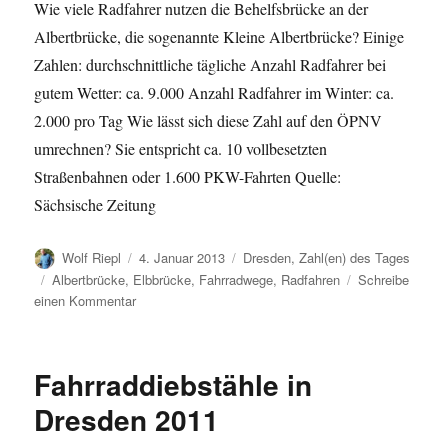
Wie viele Radfahrer nutzen die Behelfsbrücke an der
Albertbrücke, die sogenannte Kleine Albertbrücke? Einige
Zahlen: durchschnittliche tägliche Anzahl Radfahrer bei
gutem Wetter: ca. 9.000 Anzahl Radfahrer im Winter: ca.
2.000 pro Tag Wie lässt sich diese Zahl auf den ÖPNV
umrechnen? Sie entspricht ca. 10 vollbesetzten
Straßenbahnen oder 1.600 PKW-Fahrten Quelle:
Sächsische Zeitung
Autor
Veröffentlicht
Kategorien
Wolf Riepl
4. Januar 2013
Dresden
,
Zahl(en) des Tages
am
Schlagwörter
Albertbrücke
,
Elbbrücke
,
Fahrradwege
,
Radfahren
Schreibe
zu
einen Kommentar
Radfahren
auf
der
Fahrraddiebstähle in
Albertbrücke
Dresden 2011