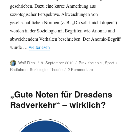
geschrieben. Dazu eine kurze Anmerkung aus
soziologischer Perspektive. Abweichungen von
gesellschaftlichen Normen (z. B. „Du sollst nicht dopen“)
werden in der Soziologie mit Begriffen wie Anomie und
abweichendem Verhalten beschrieben. Der Anomie-Begriff
„Soziologische Anmerkung zum „Fall Lance Armstron
wurde …
weiterlesen
Autor
Veröffentlicht
Kategorien
Schlag
Wolf Riepl
9. September 2012
Praxisbeispiel
,
Sport
am
zu
Radfahren
,
Soziologie
,
Theorie
2 Kommentare
Soziologische
Anmerkung
zum
„Gute Noten für Dresdens
„Fall
Lance
Radverkehr“ – wirklich?
Armstrong“