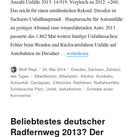
Anzahl Unfälle 2013: 14.919; Vergleich zu 2012: +260;
Das reicht für einen unrühmlichen Rekord: Dresden ist
Sachsens Unfallhauptstadt Hauptursache für Autounfälle:
zu geringer Abstand zum vorausfahrenden Auto; 2013
passierte das 1.862 Mal weitere häufige Unfallursachen:
Fehler beim Wenden und Rückwärtsfahren Unfälle auf
„Unfälle in Dresden 2013: Einige Z
Autobahnen im Dresdner …
weiterlesen
Autor
Veröffentlicht
Kategorien
Wolf Riepl
20. Mai 2014
Dresden
,
Sachsen
,
Zahl(en)
am
Schlagwörter
des Tages
Albertbrücke
,
Albertplatz
,
Alkohol
,
Autobahn
,
Autounfall
,
Carolaplatz
,
Elbbrücke
,
Radfahren
,
Radfahrunfälle
,
Schlesischer Platz
,
Unfall
,
Verkehrstote
Schreibe einen
zu
Kommentar
Unfälle
in
Dresden
Beliebtestes deutscher
2013:
Einige
Radfernweg 2013? Der
Zahlen