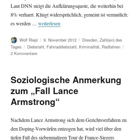
Laut DNN steigt die Aufklärungsquote, die weiterhin bei
8% verharrt. Klingt widersprüchlich, gemeint ist vermutlich:
„Fahrraddiebstähle in Dresden 2011“
es werden …
weiterlesen
Autor
Veröffentlicht
Kategorien
Wolf Riepl
9. November 2012
Dresden
,
Zahl(en) des
am
Schlagwörter
Tages
Diebstahl
,
Fahrraddiebstahl
,
Kriminalität
,
Radfahren
zu
2 Kommentare
Fahrraddiebstähle
in
Dresden
Soziologische Anmerkung
2011
zum „Fall Lance
Armstrong“
Nachdem Lance Armstrong sich dem Gerichtsverfahren zu
den Doping-Vorwürfen entzogen hat, wird viel über den
tiefen Fall des siebenmaligen Tour de France-Siegers