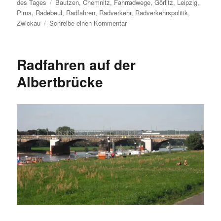
am
Schlagwörter
des Tages
Bautzen
,
Chemnitz
,
Fahrradwege
,
Görlitz
,
Leipzig
,
Pirna
,
Radebeul
,
Radfahren
,
Radverkehr
,
Radverkehrspolitik
,
zu
Zwickau
Schreibe einen Kommentar
ADFC-
Fahrradklima-
Test
Radfahren auf der
2012:
Ergebnisse
Albertbrücke
für
Sachsen