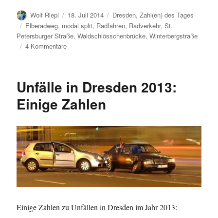
Autor
Veröffentlicht
Kategorien
Wolf Riepl
18. Juli 2014
Dresden
,
Zahl(en) des Tages
am
Schlagwörter
Elberadweg
,
modal split
,
Radfahren
,
Radverkehr
,
St.
Petersburger Straße
,
Waldschlösschenbrücke
,
Winterbergstraße
zu
4 Kommentare
Verkehrsmittelwahl
in
Dresden
Unfälle in Dresden 2013:
2014:
Anteil
Einige Zahlen
des
Radverkehrs
steigt
Einige Zahlen zu Unfällen in Dresden im Jahr 2013: