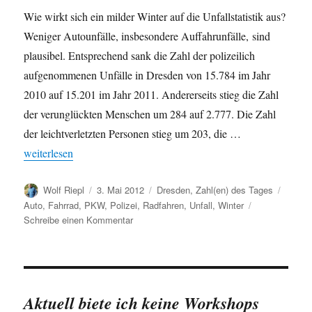
Wie wirkt sich ein milder Winter auf die Unfallstatistik aus?
Weniger Autounfälle, insbesondere Auffahrunfälle, sind
plausibel. Entsprechend sank die Zahl der polizeilich
aufgenommenen Unfälle in Dresden von 15.784 im Jahr
2010 auf 15.201 im Jahr 2011. Andererseits stieg die Zahl
der verunglückten Menschen um 284 auf 2.777. Die Zahl
der leichtverletzten Personen stieg um 203, die …
„Effekte eines milden Winters auf die Unfallstatistik 2011“
weiterlesen
Autor
Veröffentlicht
Kategorien
Schlag
Wolf Riepl
3. Mai 2012
Dresden
,
Zahl(en) des Tages
am
Auto
,
Fahrrad
,
PKW
,
Polizei
,
Radfahren
,
Unfall
,
Winter
zu
Schreibe einen Kommentar
Effekte
eines
milden
Winters
auf
Aktuell biete ich keine Workshops
die