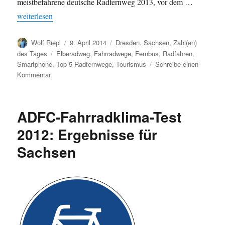
meistbefahrene deutsche Radfernweg 2013, vor dem …
„Beliebtestes deutscher Radfernweg 2013? Der Elberadweg!“
weiterlesen
Autor
Veröffentlicht
Kategorien
Wolf Riepl
9. April 2014
Dresden
,
Sachsen
,
Zahl(en)
am
Schlagwörter
des Tages
Elberadweg
,
Fahrradwege
,
Fernbus
,
Radfahren
,
Smartphone
,
Top 5 Radfernwege
,
Tourismus
Schreibe einen
zu
Kommentar
Beliebtestes
deutscher
Radfernweg
ADFC-Fahrradklima-Test
2013?
Der
2012: Ergebnisse für
Elberadweg!
Sachsen