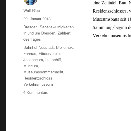
eine Zeittafel: Ba
Autor
Wolf Riepl
Residenzschlosses, v
Veröffentlicht
29. Januar 2013
Museumsbaus seit 1
am
Kategorien
Dresden
,
Sehenswürdigkeiten
Sammlungsbeginn des
in und um Dresden
,
Zahl(en)
Verkehrsmuseums hi
des Tages
Schlagwörter
Bahnhof Neustadt
,
Bibliothek
,
Fahrrad
,
Förderverein
,
Johanneum
,
Luftschiff
,
Museum
,
Museumssommernacht
,
Residenzschloss
,
Verkehrsmuseum
zu
6 Kommentare
Das
Verkehrsmuseum
Dresden
in
Zahlen