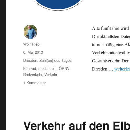
Alle fünf Jahre wird
Die aktuellsten Date
Autor
Wolf Riepl
turnusmäßig eine Akt
Veröffentlicht
6. Mai 2013
Verkehrsmittelwahlve
am
Kategorien
Dresden
,
Zahl(en) des Tages
Gesamtverkehr. Der e
Schlagwörter
„Radverk
Fahrrad
,
modal split
,
ÖPNV
,
Dresden …
weiterle
Radverkehr
,
Verkehr
zu
1 Kommentar
Radverkehr:
Anteile
der
Verkehrsarten
am
Gesamtverkehr
Verkehr auf den El
in