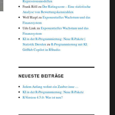
Regressionsmodellen
Frank Röll
zu
Der Ratingscore – Eine statistische
Analyse von Bewertungskennzahlen
Wolf Riepl
zu
Exponentielles Wachstum und das
Finanzsystem
Udo Link
zu
Exponentielles Wachstum und das
Finanzsystem
KI in der R-Programmierung: Neue R-Pakete |
Statistik Dresden
zu
R-Programmierung mit KI:
GitHub Copilot in RStudio
NEUESTE BEITRÄGE
Jedem Anfang wohnt ein Zauber inne …
KI in der R-Programmierung: Neue R-Pakete
R-Version 4.5.0: Was ist neu?