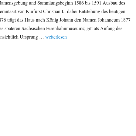
u, Namensgebung und Sammlungsbeginn 1586 bis 1591 Ausbau des
eranlasst von Kurfürst Christian I.; dabei Entstehung des heutigen
876 trägt das Haus nach König Johann den Namen Johanneum 1877
 späteren Sächsischen Eisenbahnmuseums; gilt als Anfang des
„Das Verkehrsmuseum Dresden in Zahlen“
nsichtlich Ursprung …
weiterlesen