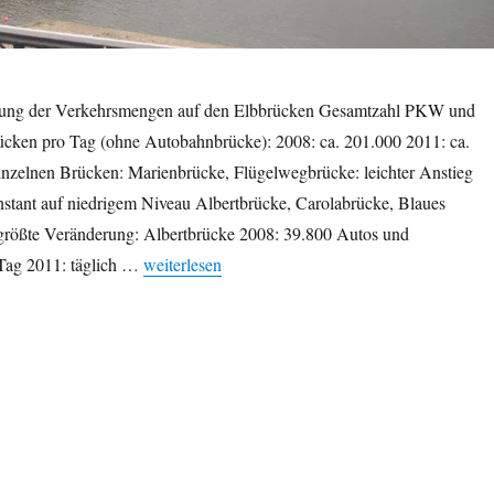
lung der Verkehrsmengen auf den Elbbrücken Gesamtzahl PKW und
ken pro Tag (ohne Autobahnbrücke): 2008: ca. 201.000 2011: ca.
inzelnen Brücken: Marienbrücke, Flügelwegbrücke: leichter Anstieg
stant auf niedrigem Niveau Albertbrücke, Carolabrücke, Blaues
rößte Veränderung: Albertbrücke 2008: 39.800 Autos und
„Verkehr auf den Elbbrücken lässt nach“
Tag 2011: täglich …
weiterlesen