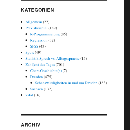
KATEGORIEN
Allgemein
(22)
Praxisbeispiel
(189)
R-Programmierung
(85)
Regression
(32)
SPSS
(43)
Sport
(49)
Statistik-Sprech vs. Alltagssprache
(15)
Zahl(en) des Tages
(701)
Chart-Geschichte(n)
(7)
Dresden
(475)
Sehenswürdigkeiten in und um Dresden
(183)
Sachsen
(132)
Zitat
(16)
ARCHIV