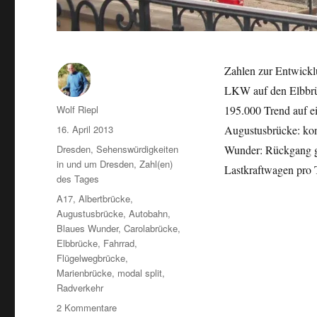
Zahlen zur Entwick
LKW auf den Elbbrüc
Autor
Wolf Riepl
195.000 Trend auf e
Veröffentlicht
16. April 2013
Augustusbrücke: kon
am
Kategorien
Dresden
,
Sehenswürdigkeiten
Wunder: Rückgang g
in und um Dresden
,
Zahl(en)
Lastkraftwagen pro 
des Tages
Schlagwörter
A17
,
Albertbrücke
,
Augustusbrücke
,
Autobahn
,
Blaues Wunder
,
Carolabrücke
,
Elbbrücke
,
Fahrrad
,
Flügelwegbrücke
,
Marienbrücke
,
modal split
,
Radverkehr
zu
2 Kommentare