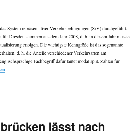
 das System repräsentativer Verkehrsbefragungen (SrV) durchgeführt.
n für Dresden stammen aus dem Jahr 2008, d. h. in diesem Jahr müsste
ualisierung erfolgen. Die wichtigste Kenngröße ist das sogenannte
rhalten, d. h. die Anteile verschiedener Verkehrsarten am
nglischsprachige Fachbegriff dafür lautet modal split. Zahlen für
ehr: Anteile der Verkehrsarten am Gesamtverkehr in Dresden“
sen
bbrücken lässt nach