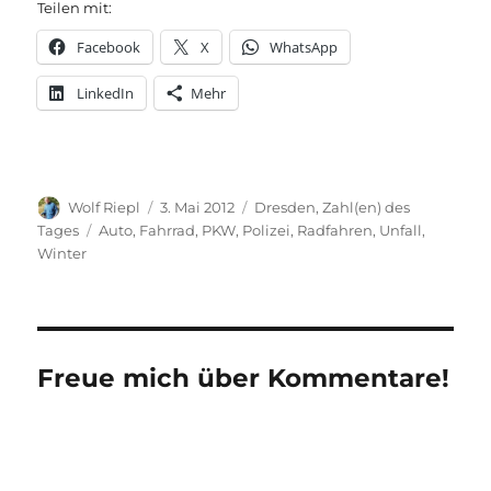
Teilen mit:
Facebook
X
WhatsApp
LinkedIn
Mehr
Autor
Veröffentlicht
Kategorien
Wolf Riepl
3. Mai 2012
Dresden
,
Zahl(en) des
am
Schlagwörter
Tages
Auto
,
Fahrrad
,
PKW
,
Polizei
,
Radfahren
,
Unfall
,
Winter
Freue mich über Kommentare!