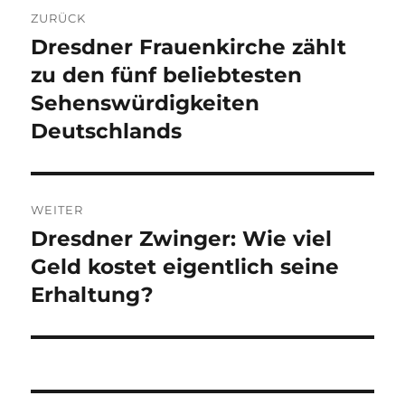
Beitragsnavigation
ZURÜCK
Dresdner Frauenkirche zählt
Vorheriger
Beitrag:
zu den fünf beliebtesten
Sehenswürdigkeiten
Deutschlands
WEITER
Dresdner Zwinger: Wie viel
Nächster
Beitrag:
Geld kostet eigentlich seine
Erhaltung?