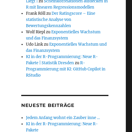
Liegt |
zu
Scheinkorrelationen aufdecken in
R mit linearen Regressionsmodellen
Frank Röll
zu
Der Ratingscore – Eine
statistische Analyse von
Bewertungskennzahlen
Wolf Riepl
zu
Exponentielles Wachstum
und das Finanzsystem
Udo Link
zu
Exponentielles Wachstum und
das Finanzsystem
KI in der R-Programmierung: Neue R-
Pakete | Statistik Dresden
zu
R-
Programmierung mit KI: GitHub Copilot in
RStudio
NEUESTE BEITRÄGE
Jedem Anfang wohnt ein Zauber inne …
KI in der R-Programmierung: Neue R-
Pakete