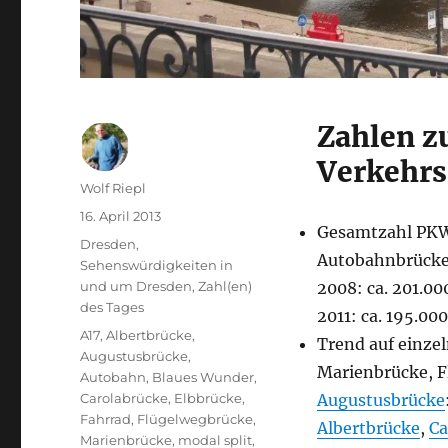
Zahlen z
Verkehrs
Autor
Wolf Riepl
Veröffentlicht
16. April 2013
Gesamtzahl PK
am
Kategorien
Dresden
,
Autobahnbrücke
Sehenswürdigkeiten in
und um Dresden
,
Zahl(en)
2008: ca. 201.00
des Tages
2011: ca. 195.000
Schlagwörter
A17
,
Albertbrücke
,
Trend auf einze
Augustusbrücke
,
Marienbrücke, F
Autobahn
,
Blaues Wunder
,
Carolabrücke
,
Elbbrücke
,
Augustusbrücke
Fahrrad
,
Flügelwegbrücke
,
Albertbrücke
,
Ca
Marienbrücke
,
modal split
,