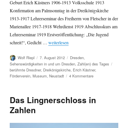
Geburt Erich Kästners 1906-1913 Volksschule 1913
Konfirmation am Palmsonntag in der Dreikönigskirche
1913-1917 Lehrerseminar des Freiherrn von Fletscher in der
Marienallee 1917-1918 Wehrdienst 1919 Abschlusskurs am
Lehrerseminar 1919 Erstveröffentlichung: „Die Jugend
„Erich Kästner: Dresdner Zeit / Museum“
schreit!“, Gedicht …
weiterlesen
Autor
Veröffentlicht
Kategorien
Wolf Riepl
7. August 2012
Dresden
,
am
Schlagw
Sehenswürdigkeiten in und um Dresden
,
Zahl(en) des Tages
berühmte Dresdner
,
Dreikönigskirche
,
Erich Kästner
,
zu
Förderverein
,
Museum
,
Neustadt
4 Kommentare
Erich
Kästner:
Dresdner
Das Lingnerschloss in
Zeit
/
Zahlen
Museum