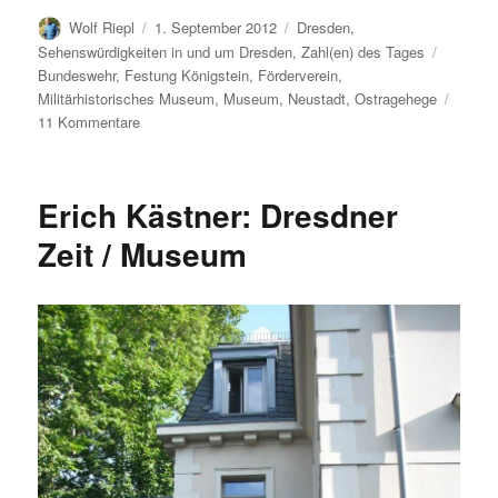
Autor
Veröffentlicht
Kategorien
Wolf Riepl
1. September 2012
Dresden
,
am
Schlagw
Sehenswürdigkeiten in und um Dresden
,
Zahl(en) des Tages
Bundeswehr
,
Festung Königstein
,
Förderverein
,
Militärhistorisches Museum
,
Museum
,
Neustadt
,
Ostragehege
zu
11 Kommentare
Das
Militärhistorische
Museum
Erich Kästner: Dresdner
in
Zahlen
Zeit / Museum