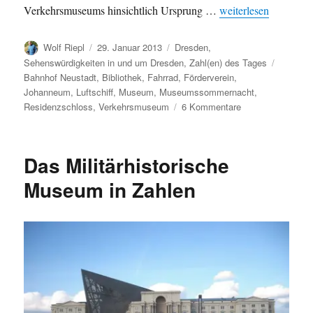
„Das Verkehrsmuseu
Verkehrsmuseums hinsichtlich Ursprung …
weiterlesen
Autor
Veröffentlicht
Kategorien
Wolf Riepl
29. Januar 2013
Dresden
,
am
Schlagw
Sehenswürdigkeiten in und um Dresden
,
Zahl(en) des Tages
Bahnhof Neustadt
,
Bibliothek
,
Fahrrad
,
Förderverein
,
Johanneum
,
Luftschiff
,
Museum
,
Museumssommernacht
,
zu
Residenzschloss
,
Verkehrsmuseum
6 Kommentare
Das
Verkehrsmuseum
Dresden
Das Militärhistorische
in
Zahlen
Museum in Zahlen