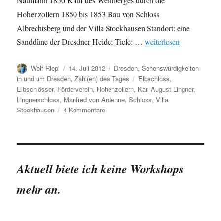
Naumann 1850 Kauf des Weinberges durch die
Hohenzollern 1850 bis 1853 Bau von Schloss
Albrechtsberg und der Villa Stockhausen Standort: eine
„Das Lingnerschloss in 
Sanddüne der Dresdner Heide; Tiefe: …
weiterlesen
Autor
Veröffentlicht
Kategorien
Wolf Riepl
14. Juli 2012
Dresden
,
Sehenswürdigkeiten
am
Schlagwörter
in und um Dresden
,
Zahl(en) des Tages
Elbschloss
,
Elbschlösser
,
Förderverein
,
Hohenzollern
,
Karl August Lingner
,
Lingnerschloss
,
Manfred von Ardenne
,
Schloss
,
Villa
zu
Stockhausen
4 Kommentare
Das
Lingnerschloss
in
Zahlen
Aktuell biete ich keine Workshops
mehr an.