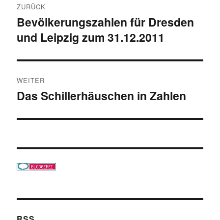
ZURÜCK
Bevölkerungszahlen für Dresden
Vorheriger
und Leipzig zum 31.12.2011
Beitrag:
WEITER
Das Schillerhäuschen in Zahlen
Nächster
Beitrag:
RSS