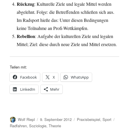
Rückzug
: Kulturelle Ziele und legale Mittel werden
abgelehnt. Folge: die Betreffenden schließen sich aus.
Im Radsport hieße das: Unter diesen Bedingungen
keine Teilnahme an Profi-Wettkämpfen.
Rebellion
: Aufgabe der kulturellen Ziele und legalen
Mittel; Ziel: diese durch neue Ziele und Mittel ersetzen.
Teilen mit:
Facebook
X
WhatsApp
LinkedIn
Mehr
Autor
Veröffentlicht
Kategorien
Schlag
Wolf Riepl
9. September 2012
Praxisbeispiel
,
Sport
am
Radfahren
,
Soziologie
,
Theorie