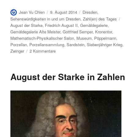
Autor
Veröffentlicht
Kategorien
Jean Vu Chien
9. August 2014
Dresden
,
am
Schlagw
Sehenswürdigkeiten in und um Dresden
,
Zahl(en) des Tages
August der Starke
,
Friedrich August II
,
Gemäldegalerie
,
Gemäldegalerie Alte Meister
,
Gottfried Semper
,
Kronentor
,
Mathematisch-Physikalischer Salon
,
Museum
,
Pöppelmann
,
Porzellan
,
Porzellansammlung
,
Sandstein
,
Siebenjähriger Krieg
,
zu
Zwinger
2 Kommentare
Der
Dresdner
Zwinger
August der Starke in Zahlen
in
Zahlen