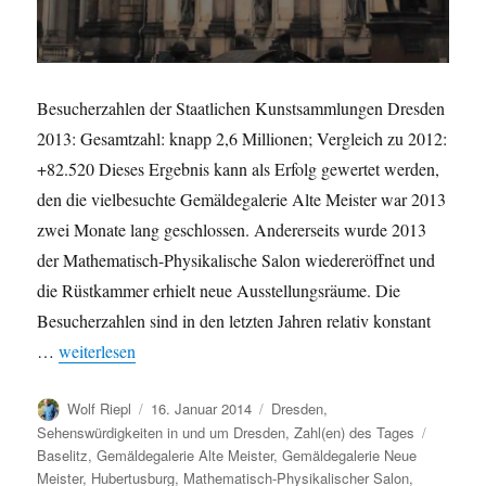
Besucherzahlen der Staatlichen Kunstsammlungen Dresden
2013: Gesamtzahl: knapp 2,6 Millionen; Vergleich zu 2012:
+82.520 Dieses Ergebnis kann als Erfolg gewertet werden,
den die vielbesuchte Gemäldegalerie Alte Meister war 2013
zwei Monate lang geschlossen. Andererseits wurde 2013
der Mathematisch-Physikalische Salon wiedereröffnet und
die Rüstkammer erhielt neue Ausstellungsräume. Die
Besucherzahlen sind in den letzten Jahren relativ konstant
„Besucher der Staatlichen Kunstsammlungen Dresden 2013: k
…
weiterlesen
Autor
Veröffentlicht
Kategorien
Wolf Riepl
16. Januar 2014
Dresden
,
am
Schlagw
Sehenswürdigkeiten in und um Dresden
,
Zahl(en) des Tages
Baselitz
,
Gemäldegalerie Alte Meister
,
Gemäldegalerie Neue
Meister
,
Hubertusburg
,
Mathematisch-Physikalischer Salon
,