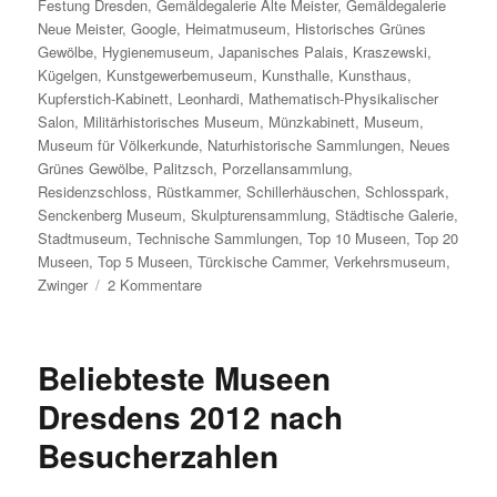
Festung Dresden
,
Gemäldegalerie Alte Meister
,
Gemäldegalerie
Neue Meister
,
Google
,
Heimatmuseum
,
Historisches Grünes
Gewölbe
,
Hygienemuseum
,
Japanisches Palais
,
Kraszewski
,
Kügelgen
,
Kunstgewerbemuseum
,
Kunsthalle
,
Kunsthaus
,
Kupferstich-Kabinett
,
Leonhardi
,
Mathematisch-Physikalischer
Salon
,
Militärhistorisches Museum
,
Münzkabinett
,
Museum
,
Museum für Völkerkunde
,
Naturhistorische Sammlungen
,
Neues
Grünes Gewölbe
,
Palitzsch
,
Porzellansammlung
,
Residenzschloss
,
Rüstkammer
,
Schillerhäuschen
,
Schlosspark
,
Senckenberg Museum
,
Skulpturensammlung
,
Städtische Galerie
,
Stadtmuseum
,
Technische Sammlungen
,
Top 10 Museen
,
Top 20
Museen
,
Top 5 Museen
,
Türckische Cammer
,
Verkehrsmuseum
,
zu
Zwinger
2 Kommentare
Beliebteste
Museen
Dresdens
Beliebteste Museen
2013
nach
Dresdens 2012 nach
Google-
Besucherzahlen
Suchanfragen