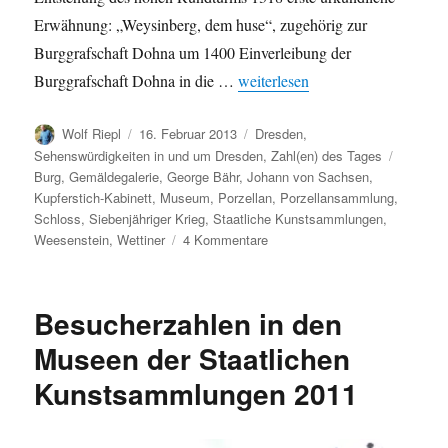
Erwähnung: „Weysinberg, dem huse“, zugehörig zur
Burggrafschaft Dohna um 1400 Einverleibung der
„Schloss Weesenstein in Zahlen“
Burggrafschaft Dohna in die …
weiterlesen
Autor
Veröffentlicht
Kategorien
Wolf Riepl
16. Februar 2013
Dresden
,
am
Schlagw
Sehenswürdigkeiten in und um Dresden
,
Zahl(en) des Tages
Burg
,
Gemäldegalerie
,
George Bähr
,
Johann von Sachsen
,
Kupferstich-Kabinett
,
Museum
,
Porzellan
,
Porzellansammlung
,
Schloss
,
Siebenjähriger Krieg
,
Staatliche Kunstsammlungen
,
zu
Weesenstein
,
Wettiner
4 Kommentare
Schloss
Weesenstein
in
Besucherzahlen in den
Zahlen
Museen der Staatlichen
Kunstsammlungen 2011