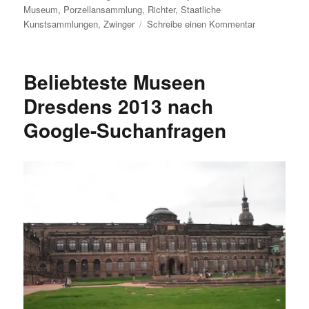
Museum
,
Porzellansammlung
,
Richter
,
Staatliche
zu
Kunstsammlungen
,
Zwinger
Schreibe einen Kommentar
Besucher
der
Staatlichen
Beliebteste Museen
Kunstsamml
Dresden
Dresdens 2013 nach
2013:
Google-Suchanfragen
knapp
2,6
Mio.