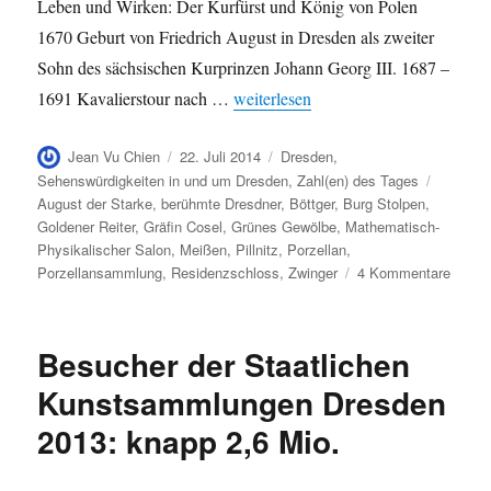
Leben und Wirken: Der Kurfürst und König von Polen
1670 Geburt von Friedrich August in Dresden als zweiter
Sohn des sächsischen Kurprinzen Johann Georg III. 1687 –
„August der Starke in Zahlen“
1691 Kavalierstour nach …
weiterlesen
Autor
Veröffentlicht
Kategorien
Jean Vu Chien
22. Juli 2014
Dresden
,
am
Schlagw
Sehenswürdigkeiten in und um Dresden
,
Zahl(en) des Tages
August der Starke
,
berühmte Dresdner
,
Böttger
,
Burg Stolpen
,
Goldener Reiter
,
Gräfin Cosel
,
Grünes Gewölbe
,
Mathematisch-
Physikalischer Salon
,
Meißen
,
Pillnitz
,
Porzellan
,
zu
Porzellansammlung
,
Residenzschloss
,
Zwinger
4 Kommentare
Augus
der
Stark
Besucher der Staatlichen
in
Zahle
Kunstsammlungen Dresden
2013: knapp 2,6 Mio.