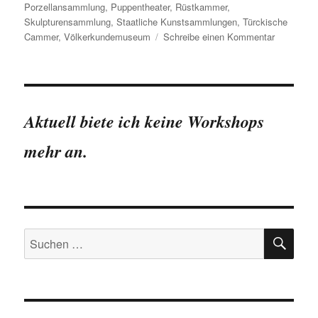
Porzellansammlung
,
Puppentheater
,
Rüstkammer
,
Skulpturensammlung
,
Staatliche Kunstsammlungen
,
Türckische
zu
Cammer
,
Völkerkundemuseum
Schreibe einen Kommentar
Besucherz
in
den
Museen
der
Aktuell biete ich keine Workshops
Staatliche
Kunstamm
mehr an.
Dresden
(SKD)
2010
SU
Suchen
nach: