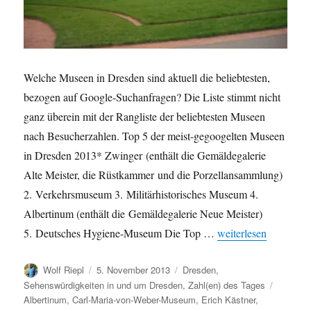
Welche Museen in Dresden sind aktuell die beliebtesten,
bezogen auf Google-Suchanfragen? Die Liste stimmt nicht
ganz überein mit der Rangliste der beliebtesten Museen
nach Besucherzahlen. Top 5 der meist-gegoogelten Museen
in Dresden 2013* Zwinger (enthält die Gemäldegalerie
Alte Meister, die Rüstkammer und die Porzellansammlung)
2. Verkehrsmuseum 3. Militärhistorisches Museum 4.
Albertinum (enthält die Gemäldegalerie Neue Meister)
„Beliebteste Museen
5. Deutsches Hygiene-Museum Die Top …
weiterlesen
Autor
Veröffentlicht
Kategorien
Wolf Riepl
5. November 2013
Dresden
,
am
Schlagw
Sehenswürdigkeiten in und um Dresden
,
Zahl(en) des Tages
Albertinum
,
Carl-Maria-von-Weber-Museum
,
Erich Kästner
,