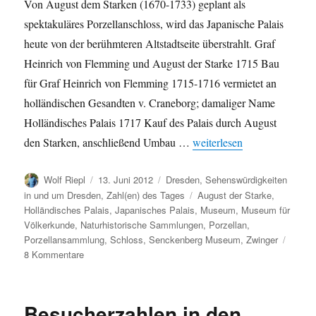
Von August dem Starken (1670-1733) geplant als
spektakuläres Porzellanschloss, wird das Japanische Palais
heute von der berühmteren Altstadtseite überstrahlt. Graf
Heinrich von Flemming und August der Starke 1715 Bau
für Graf Heinrich von Flemming 1715-1716 vermietet an
holländischen Gesandten v. Craneborg; damaliger Name
Holländisches Palais 1717 Kauf des Palais durch August
„Das Japanische Palais in 
den Starken, anschließend Umbau …
weiterlesen
Autor
Veröffentlicht
Kategorien
Wolf Riepl
13. Juni 2012
Dresden
,
Sehenswürdigkeiten
am
Schlagwörter
in und um Dresden
,
Zahl(en) des Tages
August der Starke
,
Holländisches Palais
,
Japanisches Palais
,
Museum
,
Museum für
Völkerkunde
,
Naturhistorische Sammlungen
,
Porzellan
,
Porzellansammlung
,
Schloss
,
Senckenberg Museum
,
Zwinger
zu
8 Kommentare
Das
Japanische
Palais
Besucherzahlen in den
in