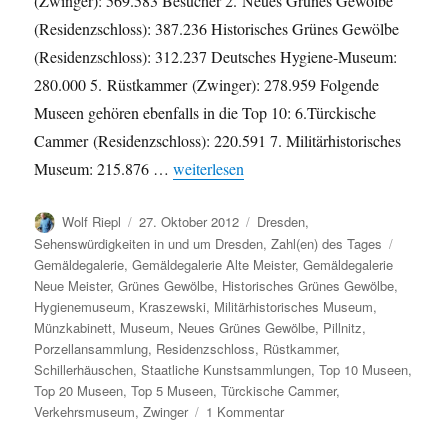
(Zwinger): 569.583 Besucher 2. Neues Grünes Gewölbe
(Residenzschloss): 387.236 Historisches Grünes Gewölbe
(Residenzschloss): 312.237 Deutsches Hygiene-Museum:
280.000 5. Rüstkammer (Zwinger): 278.959 Folgende
Museen gehören ebenfalls in die Top 10: 6.Türckische
Cammer (Residenzschloss): 220.591 7. Militärhistorisches
„Beliebteste Museen Dresdens 2011 nach 
Museum: 215.876 …
weiterlesen
Autor
Veröffentlicht
Kategorien
Wolf Riepl
27. Oktober 2012
Dresden
,
am
Schlagw
Sehenswürdigkeiten in und um Dresden
,
Zahl(en) des Tages
Gemäldegalerie
,
Gemäldegalerie Alte Meister
,
Gemäldegalerie
Neue Meister
,
Grünes Gewölbe
,
Historisches Grünes Gewölbe
,
Hygienemuseum
,
Kraszewski
,
Militärhistorisches Museum
,
Münzkabinett
,
Museum
,
Neues Grünes Gewölbe
,
Pillnitz
,
Porzellansammlung
,
Residenzschloss
,
Rüstkammer
,
Schillerhäuschen
,
Staatliche Kunstsammlungen
,
Top 10 Museen
,
Top 20 Museen
,
Top 5 Museen
,
Türckische Cammer
,
zu
Verkehrsmuseum
,
Zwinger
1 Kommentar
Beliebteste