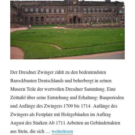
Der Dresdner Zwinger zählt zu den bedeutendsten
Barockbauten Deutschlands und beherbergt in seinen
Museen Teile der wertvollen Dresdner Sammlung. Eine
Zeittafel über seine Entstehung und Erhaltung: Bauperioden
und Anfänge des Zwingers 1709 bis 1714 Anfänge des
Zwingers als Festplatz mit Holzgebäuden im Auftrag
August des Starken Ab 1711 Arbeiten an Gebäudetrakten
„Der Dresdner Zwinger in Zahlen“
aus Stein, die sich …
weiterlesen