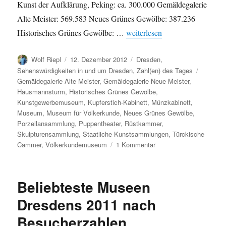
Kunst der Aufklärung, Peking: ca. 300.000 Gemäldegalerie
Alte Meister: 569.583 Neues Grünes Gewölbe: 387.236
„Besucherzahlen in den Musee
Historisches Grünes Gewölbe: …
weiterlesen
Autor
Veröffentlicht
Kategorien
Wolf Riepl
12. Dezember 2012
Dresden
,
am
Schlagw
Sehenswürdigkeiten in und um Dresden
,
Zahl(en) des Tages
Gemäldegalerie Alte Meister
,
Gemäldegalerie Neue Meister
,
Hausmannsturm
,
Historisches Grünes Gewölbe
,
Kunstgewerbemuseum
,
Kupferstich-Kabinett
,
Münzkabinett
,
Museum
,
Museum für Völkerkunde
,
Neues Grünes Gewölbe
,
Porzellansammlung
,
Puppentheater
,
Rüstkammer
,
Skulpturensammlung
,
Staatliche Kunstsammlungen
,
Türckische
zu
Cammer
,
Völkerkundemuseum
1 Kommentar
Besucherzahlen
in
den
Beliebteste Museen
Museen
der
Dresdens 2011 nach
Staatlichen
Besucherzahlen
Kunstsammlungen