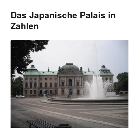
Museen
Dresdens
Das Japanische Palais in
2011
nach
Zahlen
Besucherzahlen