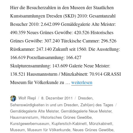
Hier die Besucherzahlen in den Museen der Staatlichen
Kunstsammlungen Dresden (SKD) 2010: Gesamtanzahl
Besucher 2010: 2.642.099 Gemäldegalerie Alte Meister:
490.359 Neues Grünes Gewölbe: 420.526 Historisches
Grünes Gewölbe: 307.240 Türckische Cammer: 296.526
Rüstkammer: 247.140 Zukunft seit 1560. Die Ausstellung:
166.619 Porzellansammlung: 166.427
Skulpturensammlung: 143.609 Galerie Neue Meister:
138.521 Hausmannsturm / Münzkabinett: 70.914 GRASSI
„Besucherzahlen in den Museen
Museum für Völkerkunde zu …
weiterlesen
Autor
Veröffentlicht
Kategorien
Wolf Riepl
8. Dezember 2011
Dresden
,
am
Schlagw
Sehenswürdigkeiten in und um Dresden
,
Zahl(en) des Tages
Gemäldegalerie Alte Meister
,
Gemäldegalerie Neue Meister
,
Hausmannsturm
,
Historisches Grünes Gewölbe
,
Kunstgewerbemuseum
,
Kupferstich-Kabinett
,
Münzkabinett
,
Museum
,
Museum für Völkerkunde
,
Neues Grünes Gewölbe
,