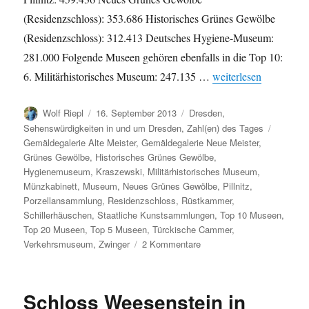
(Residenzschloss): 353.686 Historisches Grünes Gewölbe
(Residenzschloss): 312.413 Deutsches Hygiene-Museum:
281.000 Folgende Museen gehören ebenfalls in die Top 10:
„Beliebteste Museen 
6. Militärhistorisches Museum: 247.135 …
weiterlesen
Autor
Veröffentlicht
Kategorien
Wolf Riepl
16. September 2013
Dresden
,
am
Schlagw
Sehenswürdigkeiten in und um Dresden
,
Zahl(en) des Tages
Gemäldegalerie Alte Meister
,
Gemäldegalerie Neue Meister
,
Grünes Gewölbe
,
Historisches Grünes Gewölbe
,
Hygienemuseum
,
Kraszewski
,
Militärhistorisches Museum
,
Münzkabinett
,
Museum
,
Neues Grünes Gewölbe
,
Pillnitz
,
Porzellansammlung
,
Residenzschloss
,
Rüstkammer
,
Schillerhäuschen
,
Staatliche Kunstsammlungen
,
Top 10 Museen
,
Top 20 Museen
,
Top 5 Museen
,
Türckische Cammer
,
zu
Verkehrsmuseum
,
Zwinger
2 Kommentare
Beliebteste
Museen
Dresdens
Schloss Weesenstein in
2012