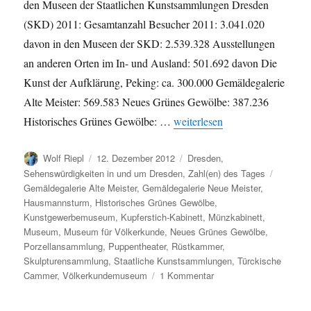
den Museen der Staatlichen Kunstsammlungen Dresden
(SKD) 2011: Gesamtanzahl Besucher 2011: 3.041.020
davon in den Museen der SKD: 2.539.328 Ausstellungen
an anderen Orten im In- und Ausland: 501.692 davon Die
Kunst der Aufklärung, Peking: ca. 300.000 Gemäldegalerie
Alte Meister: 569.583 Neues Grünes Gewölbe: 387.236
„Besucherzahlen in den Musee
Historisches Grünes Gewölbe: …
weiterlesen
Autor
Veröffentlicht
Kategorien
Wolf Riepl
12. Dezember 2012
Dresden
,
am
Schlagw
Sehenswürdigkeiten in und um Dresden
,
Zahl(en) des Tages
Gemäldegalerie Alte Meister
,
Gemäldegalerie Neue Meister
,
Hausmannsturm
,
Historisches Grünes Gewölbe
,
Kunstgewerbemuseum
,
Kupferstich-Kabinett
,
Münzkabinett
,
Museum
,
Museum für Völkerkunde
,
Neues Grünes Gewölbe
,
Porzellansammlung
,
Puppentheater
,
Rüstkammer
,
Skulpturensammlung
,
Staatliche Kunstsammlungen
,
Türckische
zu
Cammer
,
Völkerkundemuseum
1 Kommentar
Besucherzahlen
in