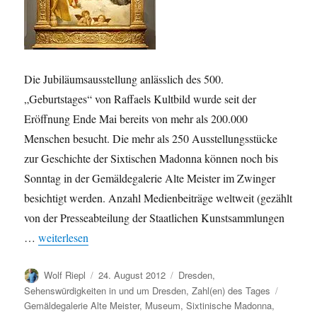
Die Jubiläumsausstellung anlässlich des 500.
„Geburtstages“ von Raffaels Kultbild wurde seit der
Eröffnung Ende Mai bereits von mehr als 200.000
Menschen besucht. Die mehr als 250 Ausstellungsstücke
zur Geschichte der Sixtischen Madonna können noch bis
Sonntag in der Gemäldegalerie Alte Meister im Zwinger
besichtigt werden. Anzahl Medienbeiträge weltweit (gezählt
von der Presseabteilung der Staatlichen Kunstsammlungen
„Sonderschau zur Sixtinischen Madonna mit über 200.000 Be
…
weiterlesen
Autor
Veröffentlicht
Kategorien
Wolf Riepl
24. August 2012
Dresden
,
am
Schlagw
Sehenswürdigkeiten in und um Dresden
,
Zahl(en) des Tages
Gemäldegalerie Alte Meister
,
Museum
,
Sixtinische Madonna
,