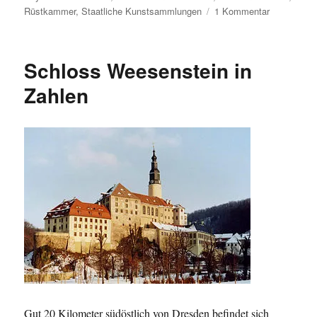
zu
Rüstkammer
,
Staatliche Kunstsammlungen
1 Kommentar
Besucherza
in
den
Schloss Weesenstein in
Museen
der
Zahlen
Staatlichen
Kunstsamm
blieben
2012
sehr
nahe
am
Niveau
von
2011
Gut 20 Kilometer südöstlich von Dresden befindet sich