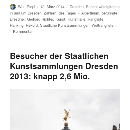
Autor
Veröffentlicht
Kategorien
Wolf Riepl
13. März 2014
Dresden
,
Sehenswürdigkeiten
am
Schlagwörter
in und um Dresden
,
Zahl(en) des Tages
Albertinum
,
berühmte
Dresdner
,
Gerhard Richter
,
Kunst
,
Kunsthalle
,
Rangliste
,
Ranking
,
Rekord
,
Staatliche Kunstsammlungen
,
Weltrangliste
zu
1 Kommentar
Berühmte
Dresdner:
Gerhard
Besucher der Staatlichen
Richter
Kunstsammlungen Dresden
2013: knapp 2,6 Mio.