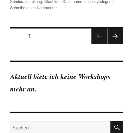
Sonderausstellung
,
Staatliche Kunstsammlungen
,
Zwinger
zu
Schreibe einen Kommentar
Sonderschau
zur
Sixtinischen
Seitennummerierung
Madonna
SEITE
1
mit
über
NÄC
der
200.000
HSTE
Besuchern
SEIT
Beiträge
E
Aktuell biete ich keine Workshops
mehr an.
SU
Suchen