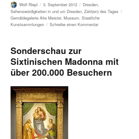
Autor
Veröffentlicht
Kategorien
Wolf Riepl
3. September 2012
Dresden
,
am
Schlagw
Sehenswürdigkeiten in und um Dresden
,
Zahl(en) des Tages
Gemäldegalerie Alte Meister
,
Museum
,
Staatliche
zu
Kunstsammlungen
Schreibe einen Kommentar
Dresdner
Kunstsammlungen:
Zufriedenheit
Sonderschau zur
mit
Besucherzahlen
Sixtinischen Madonna mit
2011
über 200.000 Besuchern