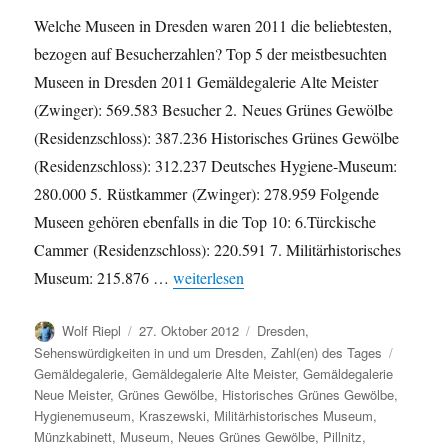
Welche Museen in Dresden waren 2011 die beliebtesten,
bezogen auf Besucherzahlen? Top 5 der meistbesuchten
Museen in Dresden 2011 Gemäldegalerie Alte Meister
(Zwinger): 569.583 Besucher 2. Neues Grünes Gewölbe
(Residenzschloss): 387.236 Historisches Grünes Gewölbe
(Residenzschloss): 312.237 Deutsches Hygiene-Museum:
280.000 5. Rüstkammer (Zwinger): 278.959 Folgende
Museen gehören ebenfalls in die Top 10: 6.Türckische
Cammer (Residenzschloss): 220.591 7. Militärhistorisches
„Beliebteste Museen Dresdens 2011 nach 
Museum: 215.876 …
weiterlesen
Autor
Veröffentlicht
Kategorien
Wolf Riepl
27. Oktober 2012
Dresden
,
am
Schlagw
Sehenswürdigkeiten in und um Dresden
,
Zahl(en) des Tages
Gemäldegalerie
,
Gemäldegalerie Alte Meister
,
Gemäldegalerie
Neue Meister
,
Grünes Gewölbe
,
Historisches Grünes Gewölbe
,
Hygienemuseum
,
Kraszewski
,
Militärhistorisches Museum
,
Münzkabinett
,
Museum
,
Neues Grünes Gewölbe
,
Pillnitz
,