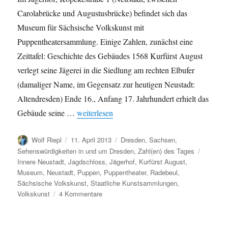
Carolabrücke und Augustusbrücke) befindet sich das
Museum für Sächsische Volkskunst mit
Puppentheatersammlung. Einige Zahlen, zunächst eine
Zeittafel: Geschichte des Gebäudes 1568 Kurfürst August
verlegt seine Jägerei in die Siedlung am rechten Elbufer
(damaliger Name, im Gegensatz zur heutigen Neustadt:
Altendresden) Ende 16., Anfang 17. Jahrhundert erhielt das
„Das Museum für Sächsische Volkskunst mit 
Gebäude seine …
weiterlesen
Autor
Veröffentlicht
Kategorien
Wolf Riepl
11. April 2013
Dresden
,
Sachsen
,
am
Schlagw
Sehenswürdigkeiten in und um Dresden
,
Zahl(en) des Tages
Innere Neustadt
,
Jagdschloss
,
Jägerhof
,
Kurfürst August
,
Museum
,
Neustadt
,
Puppen
,
Puppentheater
,
Radebeul
,
Sächsische Volkskunst
,
Staatliche Kunstsammlungen
,
zu
Volkskunst
4 Kommentare
Das
Museum
für