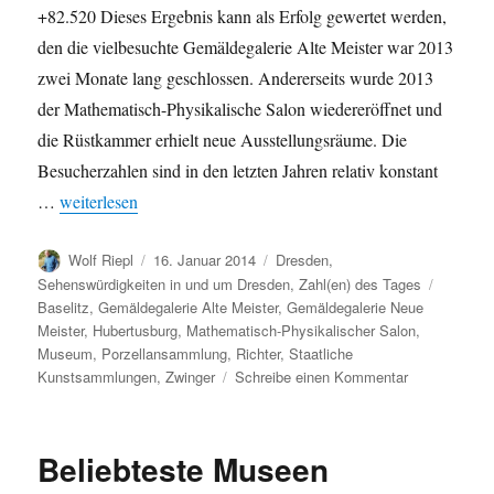
+82.520 Dieses Ergebnis kann als Erfolg gewertet werden,
den die vielbesuchte Gemäldegalerie Alte Meister war 2013
zwei Monate lang geschlossen. Andererseits wurde 2013
der Mathematisch-Physikalische Salon wiedereröffnet und
die Rüstkammer erhielt neue Ausstellungsräume. Die
Besucherzahlen sind in den letzten Jahren relativ konstant
„Besucher der Staatlichen Kunstsammlungen Dresden 2013: k
…
weiterlesen
Autor
Veröffentlicht
Kategorien
Wolf Riepl
16. Januar 2014
Dresden
,
am
Schlagw
Sehenswürdigkeiten in und um Dresden
,
Zahl(en) des Tages
Baselitz
,
Gemäldegalerie Alte Meister
,
Gemäldegalerie Neue
Meister
,
Hubertusburg
,
Mathematisch-Physikalischer Salon
,
Museum
,
Porzellansammlung
,
Richter
,
Staatliche
zu
Kunstsammlungen
,
Zwinger
Schreibe einen Kommentar
Besucher
der
Staatlichen
Beliebteste Museen
Kunstsamml
Dresden