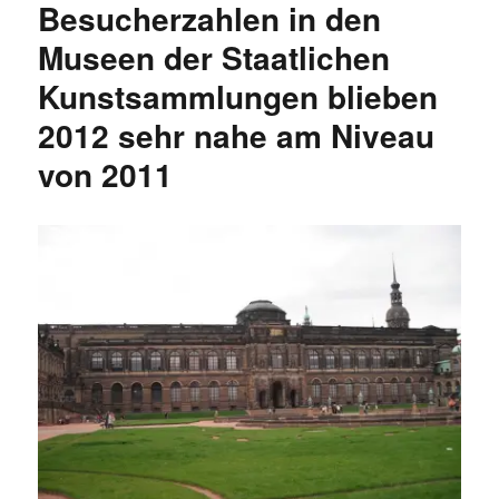
Besucherzahlen in den
Sächsische
Volkskunst
Museen der Staatlichen
mit
Kunstsammlungen blieben
Puppentheatersammlung
in
2012 sehr nahe am Niveau
Zahlen
von 2011