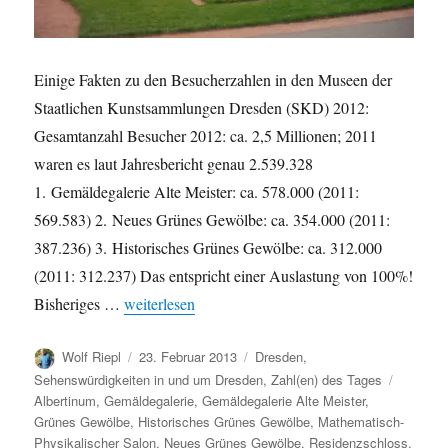
Einige Fakten zu den Besucherzahlen in den Museen der
Staatlichen Kunstsammlungen Dresden (SKD) 2012:
Gesamtanzahl Besucher 2012: ca. 2,5 Millionen; 2011
waren es laut Jahresbericht genau 2.539.328
1. Gemäldegalerie Alte Meister: ca. 578.000 (2011:
569.583) 2. Neues Grünes Gewölbe: ca. 354.000 (2011:
387.236) 3. Historisches Grünes Gewölbe: ca. 312.000
(2011: 312.237) Das entspricht einer Auslastung von 100%!
„Besucherzahlen in den Museen der Staatlichen K
Bisheriges …
weiterlesen
Autor
Veröffentlicht
Kategorien
Wolf Riepl
23. Februar 2013
Dresden
,
am
Schlagw
Sehenswürdigkeiten in und um Dresden
,
Zahl(en) des Tages
Albertinum
,
Gemäldegalerie
,
Gemäldegalerie Alte Meister
,
Grünes Gewölbe
,
Historisches Grünes Gewölbe
,
Mathematisch-
Physikalischer Salon
,
Neues Grünes Gewölbe
,
Residenzschloss
,