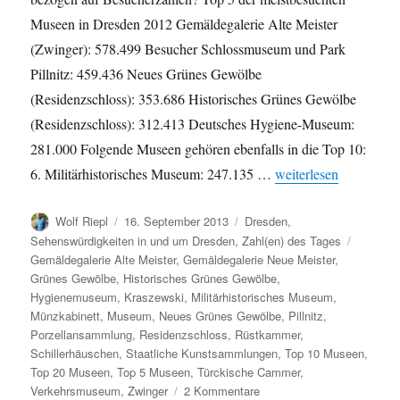
Museen in Dresden 2012 Gemäldegalerie Alte Meister
(Zwinger): 578.499 Besucher Schlossmuseum und Park
Pillnitz: 459.436 Neues Grünes Gewölbe
(Residenzschloss): 353.686 Historisches Grünes Gewölbe
(Residenzschloss): 312.413 Deutsches Hygiene-Museum:
281.000 Folgende Museen gehören ebenfalls in die Top 10:
„Beliebteste Museen 
6. Militärhistorisches Museum: 247.135 …
weiterlesen
Autor
Veröffentlicht
Kategorien
Wolf Riepl
16. September 2013
Dresden
,
am
Schlagw
Sehenswürdigkeiten in und um Dresden
,
Zahl(en) des Tages
Gemäldegalerie Alte Meister
,
Gemäldegalerie Neue Meister
,
Grünes Gewölbe
,
Historisches Grünes Gewölbe
,
Hygienemuseum
,
Kraszewski
,
Militärhistorisches Museum
,
Münzkabinett
,
Museum
,
Neues Grünes Gewölbe
,
Pillnitz
,
Porzellansammlung
,
Residenzschloss
,
Rüstkammer
,
Schillerhäuschen
,
Staatliche Kunstsammlungen
,
Top 10 Museen
,
Top 20 Museen
,
Top 5 Museen
,
Türckische Cammer
,
zu
Verkehrsmuseum
,
Zwinger
2 Kommentare