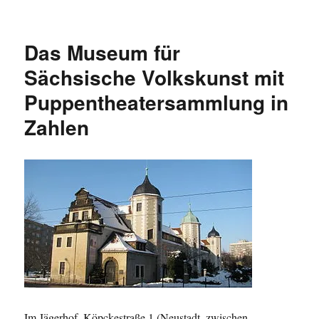
Beliebteste
Museen
Dresdens
Das Museum für
2012
nach
Sächsische Volkskunst mit
Besucherzahlen
Puppentheatersammlung in
Zahlen
Im Jägerhof, Köpckestraße 1 (Neustadt, zwischen