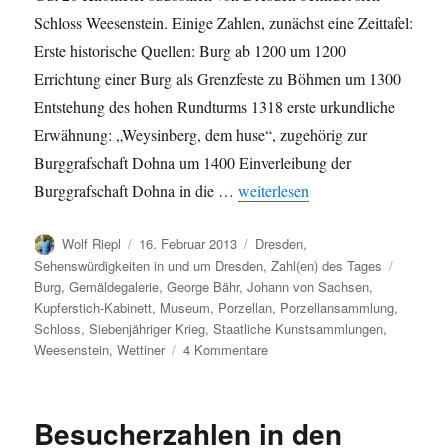
Schloss Weesenstein. Einige Zahlen, zunächst eine Zeittafel:
Erste historische Quellen: Burg ab 1200 um 1200
Errichtung einer Burg als Grenzfeste zu Böhmen um 1300
Entstehung des hohen Rundturms 1318 erste urkundliche
Erwähnung: „Weysinberg, dem huse“, zugehörig zur
Burggrafschaft Dohna um 1400 Einverleibung der
„Schloss Weesenstein in Zahlen“
Burggrafschaft Dohna in die …
weiterlesen
Autor
Veröffentlicht
Kategorien
Wolf Riepl
16. Februar 2013
Dresden
,
am
Schlagw
Sehenswürdigkeiten in und um Dresden
,
Zahl(en) des Tages
Burg
,
Gemäldegalerie
,
George Bähr
,
Johann von Sachsen
,
Kupferstich-Kabinett
,
Museum
,
Porzellan
,
Porzellansammlung
,
Schloss
,
Siebenjähriger Krieg
,
Staatliche Kunstsammlungen
,
zu
Weesenstein
,
Wettiner
4 Kommentare
Schloss
Weesenstein
in
Besucherzahlen in den
Zahlen