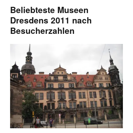
den
Beliebteste Museen
Museen
der
Dresdens 2011 nach
Staatlichen
Besucherzahlen
Kunstsammlungen
2011