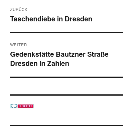
Beitragsnavigation
ZURÜCK
Taschendiebe in Dresden
Vorheriger
Beitrag:
WEITER
Gedenkstätte Bautzner Straße
Nächster
Dresden in Zahlen
Beitrag: