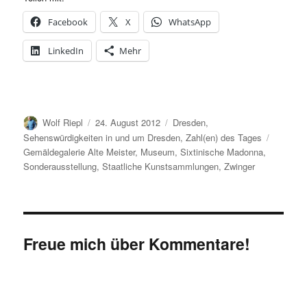
Facebook
X
WhatsApp
LinkedIn
Mehr
Autor
Veröffentlicht
Kategorien
Wolf Riepl
24. August 2012
Dresden
,
am
Schlagw
Sehenswürdigkeiten in und um Dresden
,
Zahl(en) des Tages
Gemäldegalerie Alte Meister
,
Museum
,
Sixtinische Madonna
,
Sonderausstellung
,
Staatliche Kunstsammlungen
,
Zwinger
Freue mich über Kommentare!