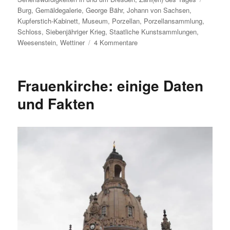
Burg
,
Gemäldegalerie
,
George Bähr
,
Johann von Sachsen
,
Kupferstich-Kabinett
,
Museum
,
Porzellan
,
Porzellansammlung
,
Schloss
,
Siebenjähriger Krieg
,
Staatliche Kunstsammlungen
,
zu
Weesenstein
,
Wettiner
4 Kommentare
Schloss
Weesenstein
in
Frauenkirche: einige Daten
Zahlen
und Fakten