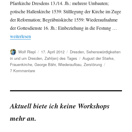
Pfarrkirche Dresdens 13./14. Jh.: mehrere Umbauten;
gotische Hallenkirche 1539: Stilllegung der Kirche im Zuge
der Reformation; Begräbniskirche 1559: Wiederaufnahme
der Gottesdienste 16. Jh.: Einbeziehung in die Festung …
„Frauenkirche: einige Daten und Fakten“
weiterlesen
Autor
Veröffentlicht
Kategorien
Wolf Riepl
17. April 2012
Dresden
,
Sehenswürdigkeiten
am
Schlagwörter
in und um Dresden
,
Zahl(en) des Tages
August der Starke
,
Frauenkirche
,
George Bähr
,
Wiederaufbau
,
Zerstörung
zu
7 Kommentare
Frauenkirche:
einige
Daten
und
Fakten
Aktuell biete ich keine Workshops
mehr an.