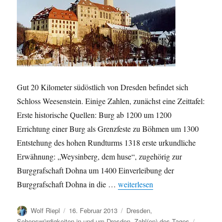
Gut 20 Kilometer südöstlich von Dresden befindet sich
Schloss Weesenstein. Einige Zahlen, zunächst eine Zeittafel:
Erste historische Quellen: Burg ab 1200 um 1200
Errichtung einer Burg als Grenzfeste zu Böhmen um 1300
Entstehung des hohen Rundturms 1318 erste urkundliche
Erwähnung: „Weysinberg, dem huse“, zugehörig zur
Burggrafschaft Dohna um 1400 Einverleibung der
„Schloss Weesenstein in Zahlen“
Burggrafschaft Dohna in die …
weiterlesen
Autor
Veröffentlicht
Kategorien
Wolf Riepl
16. Februar 2013
Dresden
,
am
Schlagw
Sehenswürdigkeiten in und um Dresden
,
Zahl(en) des Tages