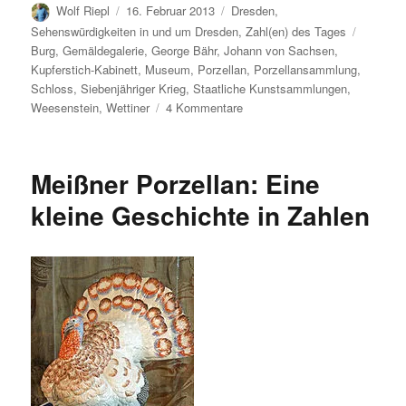
Autor
Veröffentlicht
Kategorien
Wolf Riepl
16. Februar 2013
Dresden
,
am
Schlagw
Sehenswürdigkeiten in und um Dresden
,
Zahl(en) des Tages
Burg
,
Gemäldegalerie
,
George Bähr
,
Johann von Sachsen
,
Kupferstich-Kabinett
,
Museum
,
Porzellan
,
Porzellansammlung
,
Schloss
,
Siebenjähriger Krieg
,
Staatliche Kunstsammlungen
,
zu
Weesenstein
,
Wettiner
4 Kommentare
Schloss
Weesenstein
in
Meißner Porzellan: Eine
Zahlen
kleine Geschichte in Zahlen