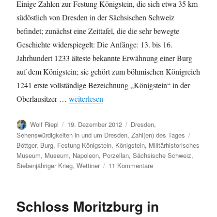
Einige Zahlen zur Festung Königstein, die sich etwa 35 km
südöstlich von Dresden in der Sächsischen Schweiz
befindet; zunächst eine Zeittafel, die die sehr bewegte
Geschichte widerspiegelt: Die Anfänge: 13. bis 16.
Jahrhundert 1233 älteste bekannte Erwähnung einer Burg
auf dem Königstein; sie gehört zum böhmischen Königreich
1241 erste vollständige Bezeichnung „Königstein“ in der
„Festung Königstein in Zahlen“
Oberlausitzer …
weiterlesen
Autor
Veröffentlicht
Kategorien
Wolf Riepl
19. Dezember 2012
Dresden
,
am
Schlagw
Sehenswürdigkeiten in und um Dresden
,
Zahl(en) des Tages
Böttger
,
Burg
,
Festung Königstein
,
Königstein
,
Militärhistorisches
Museum
,
Museum
,
Napoleon
,
Porzellan
,
Sächsische Schweiz
,
zu
Siebenjähriger Krieg
,
Wettiner
11 Kommentare
Festung
Königstein
in
Schloss Moritzburg in
Zahlen