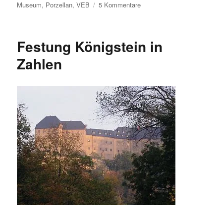
zu
Museum
,
Porzellan
,
VEB
5 Kommentare
Meißner
Porzellan:
Eine
Festung Königstein in
kleine
Geschichte
Zahlen
in
Zahlen