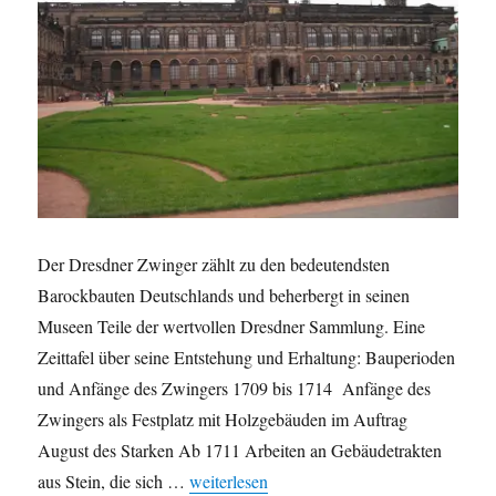
Der Dresdner Zwinger zählt zu den bedeutendsten
Barockbauten Deutschlands und beherbergt in seinen
Museen Teile der wertvollen Dresdner Sammlung. Eine
Zeittafel über seine Entstehung und Erhaltung: Bauperioden
und Anfänge des Zwingers 1709 bis 1714 Anfänge des
Zwingers als Festplatz mit Holzgebäuden im Auftrag
August des Starken Ab 1711 Arbeiten an Gebäudetrakten
„Der Dresdner Zwinger in Zahlen“
aus Stein, die sich …
weiterlesen