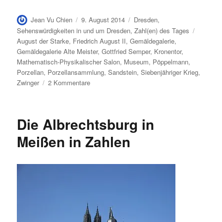
Autor
Veröffentlicht
Kategorien
Jean Vu Chien
9. August 2014
Dresden
,
am
Schlagw
Sehenswürdigkeiten in und um Dresden
,
Zahl(en) des Tages
August der Starke
,
Friedrich August II
,
Gemäldegalerie
,
Gemäldegalerie Alte Meister
,
Gottfried Semper
,
Kronentor
,
Mathematisch-Physikalischer Salon
,
Museum
,
Pöppelmann
,
Porzellan
,
Porzellansammlung
,
Sandstein
,
Siebenjähriger Krieg
,
zu
Zwinger
2 Kommentare
Der
Dresdner
Zwinger
Die Albrechtsburg in
in
Zahlen
Meißen in Zahlen