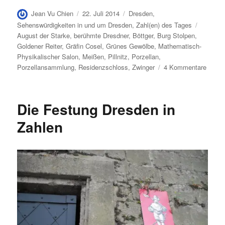
Autor
Veröffentlicht
Kategorien
Jean Vu Chien
22. Juli 2014
Dresden
,
am
Schlagw
Sehenswürdigkeiten in und um Dresden
,
Zahl(en) des Tages
August der Starke
,
berühmte Dresdner
,
Böttger
,
Burg Stolpen
,
Goldener Reiter
,
Gräfin Cosel
,
Grünes Gewölbe
,
Mathematisch-
Physikalischer Salon
,
Meißen
,
Pillnitz
,
Porzellan
,
zu
Porzellansammlung
,
Residenzschloss
,
Zwinger
4 Kommentare
Augus
der
Stark
Die Festung Dresden in
in
Zahle
Zahlen