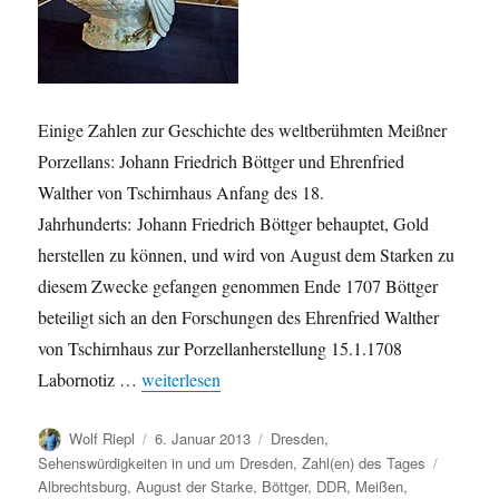
Einige Zahlen zur Geschichte des weltberühmten Meißner
Porzellans: Johann Friedrich Böttger und Ehrenfried
Walther von Tschirnhaus Anfang des 18.
Jahrhunderts: Johann Friedrich Böttger behauptet, Gold
herstellen zu können, und wird von August dem Starken zu
diesem Zwecke gefangen genommen Ende 1707 Böttger
beteiligt sich an den Forschungen des Ehrenfried Walther
von Tschirnhaus zur Porzellanherstellung 15.1.1708
„Meißner Porzellan: Eine kleine Geschichte in Zah
Labornotiz …
weiterlesen
Autor
Veröffentlicht
Kategorien
Wolf Riepl
6. Januar 2013
Dresden
,
am
Schlagw
Sehenswürdigkeiten in und um Dresden
,
Zahl(en) des Tages
Albrechtsburg
,
August der Starke
,
Böttger
,
DDR
,
Meißen
,