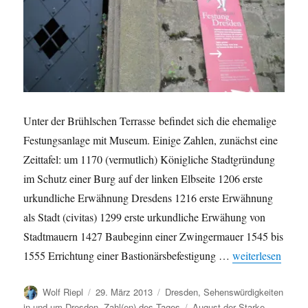
Unter der Brühlschen Terrasse befindet sich die ehemalige
Festungsanlage mit Museum. Einige Zahlen, zunächst eine
Zeittafel: um 1170 (vermutlich) Königliche Stadtgründung
im Schutz einer Burg auf der linken Elbseite 1206 erste
urkundliche Erwähnung Dresdens 1216 erste Erwähnung
als Stadt (civitas) 1299 erste urkundliche Erwähung von
Stadtmauern 1427 Baubeginn einer Zwingermauer 1545 bis
„Die Festung Dre
1555 Errichtung einer Bastionärsbefestigung …
weiterlesen
Autor
Veröffentlicht
Kategorien
Wolf Riepl
29. März 2013
Dresden
,
Sehenswürdigkeiten
am
Schlagwörter
in und um Dresden
,
Zahl(en) des Tages
August der Starke
,