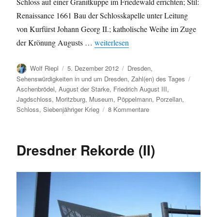
Schloss auf einer Granitkuppe im Friedewald errichten; Stil:
Renaissance 1661 Bau der Schlosskapelle unter Leitung
von Kurfürst Johann Georg II.; katholische Weihe im Zuge
„Schloss Moritzburg in Zahlen“
der Krönung Augusts …
weiterlesen
Autor
Veröffentlicht
Kategorien
Wolf Riepl
5. Dezember 2012
Dresden
,
am
Schlagw
Sehenswürdigkeiten in und um Dresden
,
Zahl(en) des Tages
Aschenbrödel
,
August der Starke
,
Friedrich August III
,
Jagdschloss
,
Moritzburg
,
Museum
,
Pöppelmann
,
Porzellan
,
zu
Schloss
,
Siebenjähriger Krieg
8 Kommentare
Schloss
Moritzburg
in
Dresdner Rekorde (II)
Zahlen