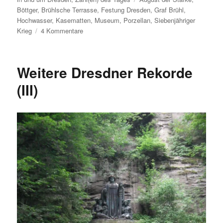
Böttger
,
Brühlsche Terrasse
,
Festung Dresden
,
Graf Brühl
,
Hochwasser
,
Kasematten
,
Museum
,
Porzellan
,
Siebenjähriger
zu
Krieg
4 Kommentare
Die
Festung
Dresden
Weitere Dresdner Rekorde
in
Zahlen
(III)