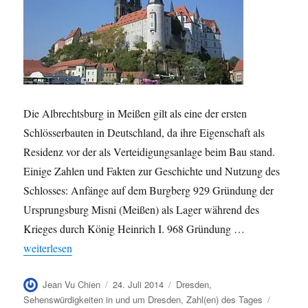
Die Albrechtsburg in Meißen gilt als eine der ersten
Schlösserbauten in Deutschland, da ihre Eigenschaft als
Residenz vor der als Verteidigungsanlage beim Bau stand.
Einige Zahlen und Fakten zur Geschichte und Nutzung des
Schlosses: Anfänge auf dem Burgberg 929 Gründung der
Ursprungsburg Misni (Meißen) als Lager während des
Krieges durch König Heinrich I. 968 Gründung …
„Die Albrechtsburg in Meißen in Zahlen“
weiterlesen
Autor
Veröffentlicht
Kategorien
Jean Vu Chien
24. Juli 2014
Dresden
,
am
Schlagw
Sehenswürdigkeiten in und um Dresden
,
Zahl(en) des Tages