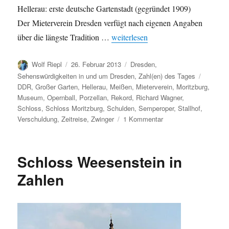
Hellerau: erste deutsche Gartenstadt (gegründet 1909)
Der Mieterverein Dresden verfügt nach eigenen Angaben
„Weitere Dresdner Rekorde (III)“
über die längste Tradition …
weiterlesen
Autor
Veröffentlicht
Kategorien
Wolf Riepl
26. Februar 2013
Dresden
,
am
Schlagw
Sehenswürdigkeiten in und um Dresden
,
Zahl(en) des Tages
DDR
,
Großer Garten
,
Hellerau
,
Meißen
,
Mieterverein
,
Moritzburg
,
Museum
,
Opernball
,
Porzellan
,
Rekord
,
Richard Wagner
,
Schloss
,
Schloss Moritzburg
,
Schulden
,
Semperoper
,
Stallhof
,
zu
Verschuldung
,
Zeitreise
,
Zwinger
1 Kommentar
Weitere
Dresdner
Rekorde
Schloss Weesenstein in
(III)
Zahlen