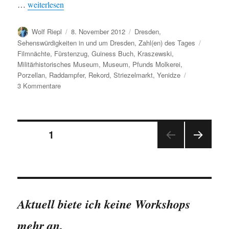
„Dresdner Rekorde (II)“
…
weiterlesen
Autor
Veröffentlicht
Kategorien
Wolf Riepl
8. November 2012
Dresden
,
am
Schlagw
Sehenswürdigkeiten in und um Dresden
,
Zahl(en) des Tages
Filmnächte
,
Fürstenzug
,
Guiness Buch
,
Kraszewski
,
Militärhistorisches Museum
,
Museum
,
Pfunds Molkerei
,
Porzellan
,
Raddampfer
,
Rekord
,
Striezelmarkt
,
Yenidze
zu
3 Kommentare
Dresdner
Rekorde
(II)
Seitennummerierung
SEITE
1
NÄC
der
HSTE
SEIT
Beiträge
E
Aktuell biete ich keine Workshops
mehr an.