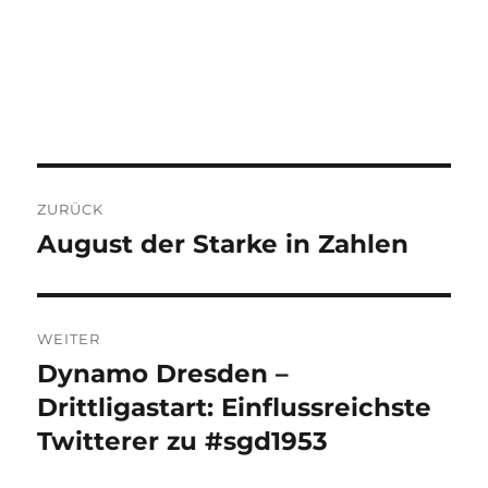
Beitragsnavigation
ZURÜCK
August der Starke in Zahlen
Vorheriger
Beitrag:
WEITER
Dynamo Dresden –
Nächster
Beitrag:
Drittligastart: Einflussreichste
Twitterer zu #sgd1953