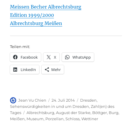
Meissen Becher Albrechtsburg
Edition 1999/2000
Albrechtsburg Meißen
Teilen mit:
Facebook
X
WhatsApp
LinkedIn
Mehr
Autor
Veröffentlicht
Kategorien
Jean Vu Chien
24. Juli 2014
Dresden
,
am
Sehenswürdigkeiten in und um Dresden
,
Zahl(en) des
Schlagwörter
Tages
Albrechtsburg
,
August der Starke
,
Böttger
,
Burg
,
Meißen
,
Museum
,
Porzellan
,
Schloss
,
Wettiner