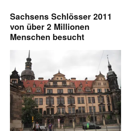
Porzellan:
Eine
Sachsens Schlösser 2011
kleine
Geschichte
von über 2 Millionen
in
Menschen besucht
Zahlen