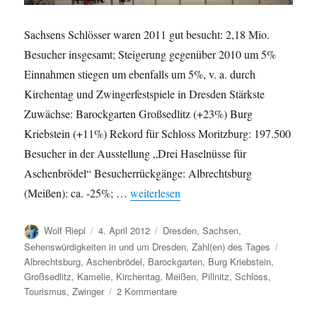
Sachsens Schlösser waren 2011 gut besucht: 2,18 Mio.
Besucher insgesamt; Steigerung gegenüber 2010 um 5%
Einnahmen stiegen um ebenfalls um 5%, v. a. durch
Kirchentag und Zwingerfestspiele in Dresden Stärkste
Zuwächse: Barockgarten Großsedlitz (+23%) Burg
Kriebstein (+11%) Rekord für Schloss Moritzburg: 197.500
Besucher in der Ausstellung „Drei Haselnüsse für
Aschenbrödel“ Besucherrückgänge: Albrechtsburg
„Sachsens Schlösser 2011 von über 2 Mi
(Meißen): ca. -25%; …
weiterlesen
Autor
Veröffentlicht
Kategorien
Wolf Riepl
4. April 2012
Dresden
,
Sachsen
,
am
Schlagw
Sehenswürdigkeiten in und um Dresden
,
Zahl(en) des Tages
Albrechtsburg
,
Aschenbrödel
,
Barockgarten
,
Burg Kriebstein
,
Großsedlitz
,
Kamelie
,
Kirchentag
,
Meißen
,
Pillnitz
,
Schloss
,
zu
Tourismus
,
Zwinger
2 Kommentare
Sachsens