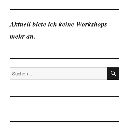
Schlösser
2011
von
über
Aktuell biete ich keine Workshops
2
Millionen
mehr an.
Menschen
besucht
SU
Suchen
nach: