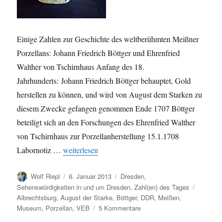
Einige Zahlen zur Geschichte des weltberühmten Meißner
Porzellans: Johann Friedrich Böttger und Ehrenfried
Walther von Tschirnhaus Anfang des 18.
Jahrhunderts: Johann Friedrich Böttger behauptet, Gold
herstellen zu können, und wird von August dem Starken zu
diesem Zwecke gefangen genommen Ende 1707 Böttger
beteiligt sich an den Forschungen des Ehrenfried Walther
von Tschirnhaus zur Porzellanherstellung 15.1.1708
„Meißner Porzellan: Eine kleine Geschichte in Zah
Labornotiz …
weiterlesen
Autor
Veröffentlicht
Kategorien
Wolf Riepl
6. Januar 2013
Dresden
,
am
Schlagw
Sehenswürdigkeiten in und um Dresden
,
Zahl(en) des Tages
Albrechtsburg
,
August der Starke
,
Böttger
,
DDR
,
Meißen
,
zu
Museum
,
Porzellan
,
VEB
5 Kommentare
Meißner