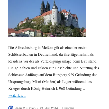
Die Albrechtsburg in Meißen gilt als eine der ersten
Schlösserbauten in Deutschland, da ihre Eigenschaft als
Residenz vor der als Verteidigungsanlage beim Bau stand.
Einige Zahlen und Fakten zur Geschichte und Nutzung des
Schlosses: Anfänge auf dem Burgberg 929 Gründung der
Ursprungsburg Misni (Meißen) als Lager während des
Krieges durch König Heinrich I. 968 Gründung …
„Die Albrechtsburg in Meißen in Zahlen“
weiterlesen
Autor
Veröffentlicht
Kategorien
Jean Vu Chien
24. Juli 2014
Dresden
,