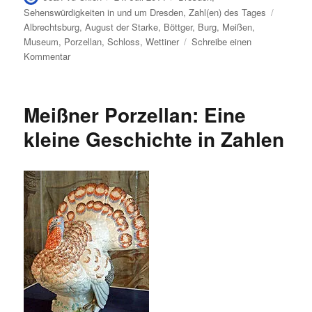
am
Schlagw
Sehenswürdigkeiten in und um Dresden
,
Zahl(en) des Tages
Albrechtsburg
,
August der Starke
,
Böttger
,
Burg
,
Meißen
,
Museum
,
Porzellan
,
Schloss
,
Wettiner
Schreibe einen
zu
Kommentar
Die
Albrechtsburg
in
Meißner Porzellan: Eine
Meißen
in
kleine Geschichte in Zahlen
Zahlen