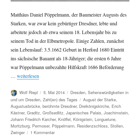
Matthäus Daniel Pöppelmann, der Baumeister Augusts des
Starken, war zwar kein gebürtiger Dresdner, lebte und
arbeitete jedoch ab etwa seinem 18. Lebensjahr bis zu
seinem Tod in der Elbmetropole. Einige Zahlen, zunächst
sein Lebenslauf: 3.5.1662 Geburt in Herford 1680 Eintritt
ins sächsische Bauamt als 18-Jähriger; die ersten 6 Jahre
war Pöppelmann unbezahlte Hilfskraft 1686 Beförderung
„Berühmte Dresdner: Matthäus Daniel Pöppelmann“
…
weiterlesen
Autor
Veröffentlicht
Kategorien
Wolf Riepl
5. Mai 2014
Dresden
,
Sehenswürdigkeiten in
am
Schlagwörter
und um Dresden
,
Zahl(en) des Tages
August der Starke
,
Augustusbrücke
,
berühmte Dresdner
,
Dreikönigskirche
,
Erich
Kästner
,
Graditz
,
Großsedlitz
,
Japanisches Palais
,
Joachimstein
,
Johann Friedrich Karcher
,
Knöffel
,
Königstein
,
Longuelune
,
Moritzburg
,
Permoser
,
Pöppelmann
,
Residenzschloss
,
Stollen
,
zu
Zwinger
1 Kommentar
Berühmte