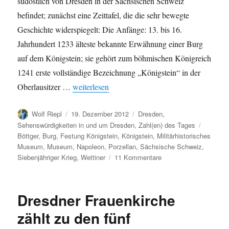
südöstlich von Dresden in der Sächsischen Schweiz
befindet; zunächst eine Zeittafel, die die sehr bewegte
Geschichte widerspiegelt: Die Anfänge: 13. bis 16.
Jahrhundert 1233 älteste bekannte Erwähnung einer Burg
auf dem Königstein; sie gehört zum böhmischen Königreich
1241 erste vollständige Bezeichnung „Königstein“ in der
„Festung Königstein in Zahlen“
Oberlausitzer …
weiterlesen
Autor
Veröffentlicht
Kategorien
Wolf Riepl
19. Dezember 2012
Dresden
,
am
Schlagw
Sehenswürdigkeiten in und um Dresden
,
Zahl(en) des Tages
Böttger
,
Burg
,
Festung Königstein
,
Königstein
,
Militärhistorisches
Museum
,
Museum
,
Napoleon
,
Porzellan
,
Sächsische Schweiz
,
zu
Siebenjähriger Krieg
,
Wettiner
11 Kommentare
Festung
Königstein
in
Dresdner Frauenkirche
Zahlen
zählt zu den fünf