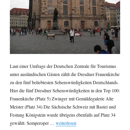
Laut einer Umfrage der Deutschen Zentrale für Tourismus
unter ausländischen Gästen zählt die Dresdner Frauenkirche
zu den fünf beliebtesten Sehenswürdigkeiten Deutschlands.
Hier die fünf Dresdner Sehenswürdigkeiten in den Top 100:
Frauenkirche (Platz 5) Zwinger mit Gemäldegalerie Alte
Meister (Platz 34) Die Sächsische Schweiz mit Bastei und
Festung Königstein wurde übrigens ebenfalls auf Platz 34
„Dresdner Frauenkirche zählt zu den fü
gewählt. Semperoper …
weiterlesen