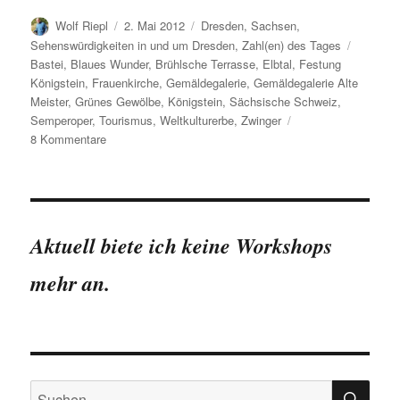
Autor
Veröffentlicht
Kategorien
Wolf Riepl
2. Mai 2012
Dresden
,
Sachsen
,
am
Schlagw
Sehenswürdigkeiten in und um Dresden
,
Zahl(en) des Tages
Bastei
,
Blaues Wunder
,
Brühlsche Terrasse
,
Elbtal
,
Festung
Königstein
,
Frauenkirche
,
Gemäldegalerie
,
Gemäldegalerie Alte
Meister
,
Grünes Gewölbe
,
Königstein
,
Sächsische Schweiz
,
Semperoper
,
Tourismus
,
Weltkulturerbe
,
Zwinger
zu
8 Kommentare
Dresdner
Frauenkirche
zählt
zu
den
Aktuell biete ich keine Workshops
fünf
beliebtesten
mehr an.
Sehenswürdigkeiten
Deutschlands
SU
Suchen