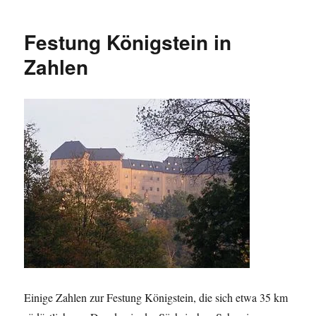
Dresdner:
Matthäus
Festung Königstein in
Daniel
Pöppelmann
Zahlen
Einige Zahlen zur Festung Königstein, die sich etwa 35 km