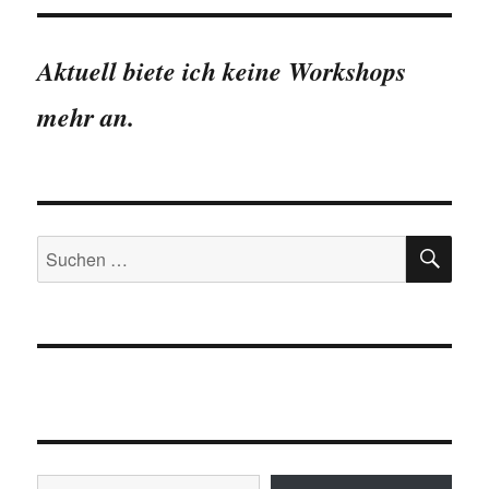
Garten
in
Zahlen
Aktuell biete ich keine Workshops
mehr an.
SU
Suchen
nach:
Gib deine E-Mail-Adresse ein ...