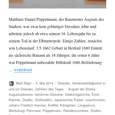
Matthäus Daniel Pöppelmann, der Baumeister Augusts des
Starken, war zwar kein gebürtiger Dresdner, lebte und
arbeitete jedoch ab etwa seinem 18. Lebensjahr bis zu
seinem Tod in der Elbmetropole. Einige Zahlen, zunächst
sein Lebenslauf: 3.5.1662 Geburt in Herford 1680 Eintritt
ins sächsische Bauamt als 18-Jähriger; die ersten 6 Jahre
war Pöppelmann unbezahlte Hilfskraft 1686 Beförderung
„Berühmte Dresdner: Matthäus Daniel Pöppelmann“
…
weiterlesen
Autor
Veröffentlicht
Kategorien
Wolf Riepl
5. Mai 2014
Dresden
,
Sehenswürdigkeiten in
am
Schlagwörter
und um Dresden
,
Zahl(en) des Tages
August der Starke
,
Augustusbrücke
,
berühmte Dresdner
,
Dreikönigskirche
,
Erich
Kästner
,
Graditz
,
Großsedlitz
,
Japanisches Palais
,
Joachimstein
,
Johann Friedrich Karcher
,
Knöffel
,
Königstein
,
Longuelune
,
Moritzburg
,
Permoser
,
Pöppelmann
,
Residenzschloss
,
Stollen
,