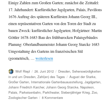
Einige Zahlen zum Großen Garten; zunächst die Zeittafel:
17. Jahrhundert: Kurfürstlicher Jagdgarten, Palais, Pavillons
1676 Auftrag des späteren Kurfürsten Johann Georg III.,
einen repräsentativen Garten von den Toren der Stadt zu
bauen Zweck: kurfürstlicher Jagdgarten; Hofgärtner: Martin
Göttler 1678-1683 Bau des frühbarocken Palaisgebäudes
Planung: Oberlandbaumeister Johann Georg Starcke 1683
Umgestaltung des Gartens im französischen Stil
„Der Große Garten in Zahlen“
(geometrisch, …
weiterlesen
Autor
Veröffentlicht
Kategorien
Wolf Riepl
26. Juni 2012
Dresden
,
Sehenswürdigkeiten
am
Schlagwörter
in und um Dresden
,
Zahl(en) des Tages
August der Starke
,
Großer Garten
,
Internationale Gartenbauausstellung
,
Jagdgarten
,
Johann Friedrich Karcher
,
Johann Georg Starcke
,
Napoleon
,
Palais
,
Parkeisenbahn
,
Parktheater
,
Siebenjähriger Krieg
,
Zoo
,
zu
Zoologischer Garten
8 Kommentare
Der
Große