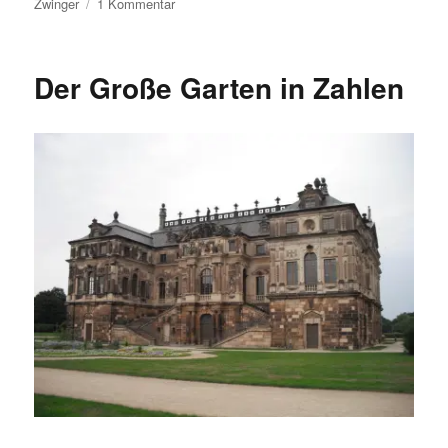
zu
Zwinger
1 Kommentar
Berühmte
Dresdner:
Matthäus
Der Große Garten in Zahlen
Daniel
Pöppelmann